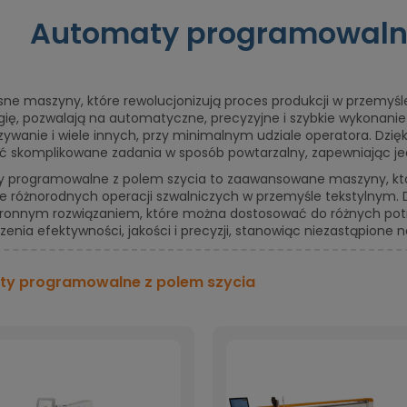
Automaty programowalne
ne maszyny, które rewolucjonizują proces produkcji w przemy
ię, pozwalają na automatyczne, precyzyjne i szybkie wykonanie r
zszywanie i wiele innych, przy minimalnym udziale operatora. 
ać skomplikowane zadania w sposób powtarzalny, zapewniając je
 programowalne z polem szycia to zaawansowane maszyny, które
e różnorodnych operacji szwalniczych w przemyśle tekstylnym. 
ronnym rozwiązaniem, które można dostosować do różnych potrz
zenia efektywności, jakości i precyzji, stanowiąc niezastąpion
y programowalne z polem szycia