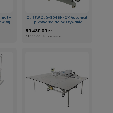
omat -
OLISEW OLD-8045H-QX Automat
owicą
- pikowarka do odszywania
x950mm
zaprogramowanego wzoru o
50 430,00 zł
polu szycia 800x450mm z nożem
do odkrawania materiału
41 000,00 zł
(CENA NETTO)