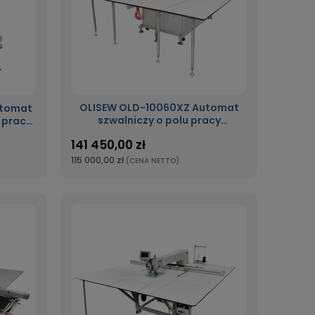
OLISEW OLD-10060XZ Automat
utomat
szwalniczy o polu pracy
u pracy
1000x600mm do perforacji oraz
141 450,00 zł
odszywania zaprogramowanego
wzoru z obrotową głowicą 360°
115 000,00 zł
(CENA NETTO)