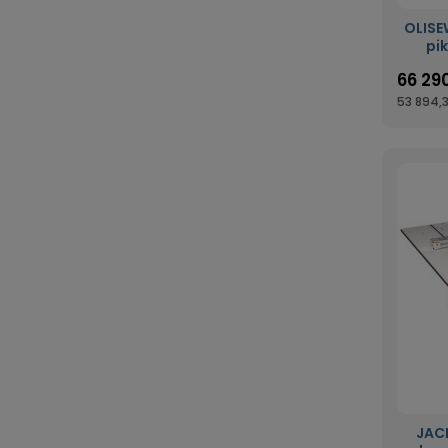
OLISE
pi
zap
66 290
po
53 894,3
JAC