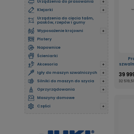
Urządzenia do prasowania
+
Klejarki
+
Urządzenia do cięcia taśm,
pasków, rzepów i gumy
Wyposażenie krojowni
+
Plotery
Napownice
Ścieniarki
Pr
szwaln
Akcesoria
+
Igły do maszyn szwalniczych
+
39 999
Silniki do maszyn do szycia
32 519,51
+
Oprzyrządowania
+
Maszyny domowe
Części
+