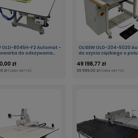
W OLD-8045H-F2 Automat -
OLISEW OLD-204-5020 A
kowarka do odszywania
do szycia ciężkiego o pol
rogramowanego wzoru o
500x200mm
0,00 zł
49 198,77 zł
szycia 800x450mm z klamrą
przesuwną
0 zł
39 999,00 zł
(CENA NETTO)
(CENA NETTO)