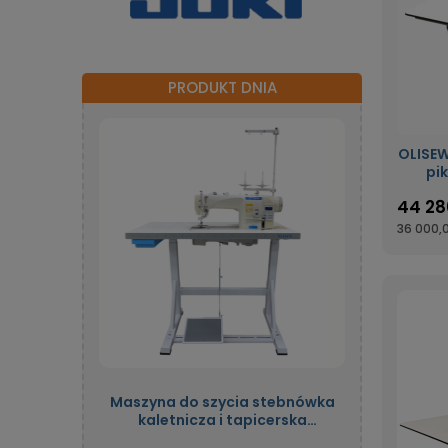
PRODUKT DNIA
OLISE
pi
zap
44 28
polu 
36 000,0
Maszyna do szycia stebnówka
kaletnicza i tapicerska
jednoigłowa automatyczna z