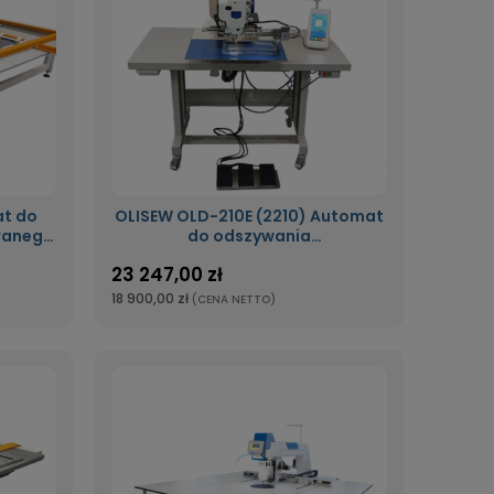
t do
OLISEW OLD-210E (2210) Automat
wanego
do odszywania
zaprogramowanego wzoru o
23 247,00 zł
polu szycia 220mm x 100mm
18 900,00 zł
(CENA NETTO)