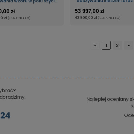
doszywania kieszeni oraz
wania wzoru w polu szycia
w polu szycia 300x20
600x370mm (lekkie)
53 997,00 zł
,00 zł
43 900,00 zł
0 zł
(CENA NETTO)
(CENA NETTO)
«
1
2
»
wybrać?
doradzimy.
Najlepiej oceniany 
s
024
Oce