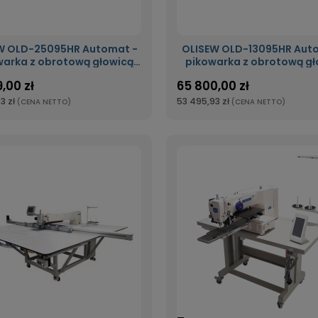
W OLD-25095HR Automat -
OLISEW OLD-13095HR Aut
warka z obrotową głowicą
pikowarka z obrotową gł
o polu szycia 2500x950mm
360° o polu szycia 1300
,00 zł
65 800,00 zł
3 zł
53 495,93 zł
(CENA NETTO)
(CENA NETTO)