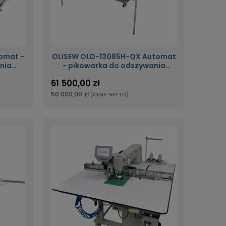
omat -
OLISEW OLD-13085H-QX Automat
nia
- pikowarka do odszywania
ru o
zaprogramowanego wzoru o
61 500,00 zł
mm z
polu szycia 1300x850mm z nożem
iału
do odkrawania materiału
50 000,00 zł
(CENA NETTO)