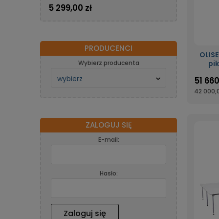
potrójnym transportem oraz
5 299,00 zł
silnikiem energooszczędnym
OLISEW OLD-206H-7
PRODUCENCI
OLIS
Wybierz producenta
pi
zap
51 660
po
wypos
42 000,0
ZALOGUJ SIĘ
E-mail:
Hasło:
Zaloguj się