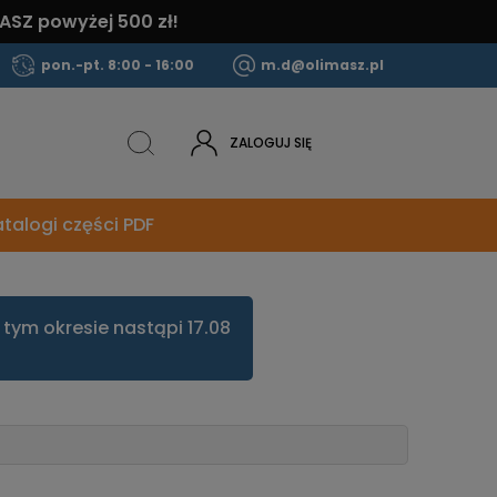
ASZ powyżej 500 zł!
pon.-pt. 8:00 - 16:00
m.d@olimasz.pl
ZALOGUJ SIĘ
talogi części PDF
tym okresie nastąpi 17.08