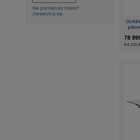
Nie pamiętasz hasła?
Zarejestruj się
OLISE
piko
360° 
78 999
64 226,8