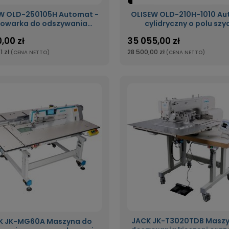
W OLD-250105H Automat -
OLISEW OLD-210H-1010 Automat
kowarka do odszywania
cylidryczny o polu szy
rogramowanego wzoru o
100x100mm
,00 zł
35 055,00 zł
lu szycia 2500x1050mm
1 zł
28 500,00 zł
(CENA NETTO)
(CENA NETTO)
JACK JK-T3020TDB Maszy
K JK-MG60A Maszyna do