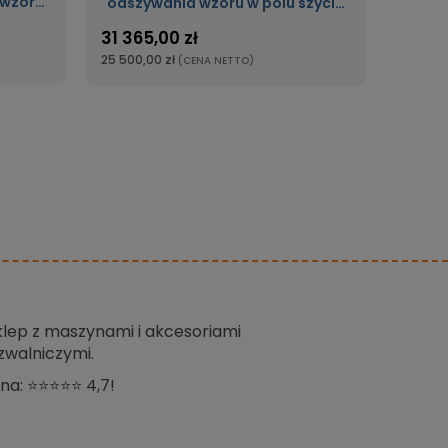
 wzoru
odszywania wzoru w polu szycia
0mm
220x100mm z klamrą obrotową
31 365,00 zł
25 500,00 zł
(CENA NETTO)
sklep z maszynami i akcesoriami
zwalniczymi.
na: ⭐⭐⭐⭐⭐ 4,7!