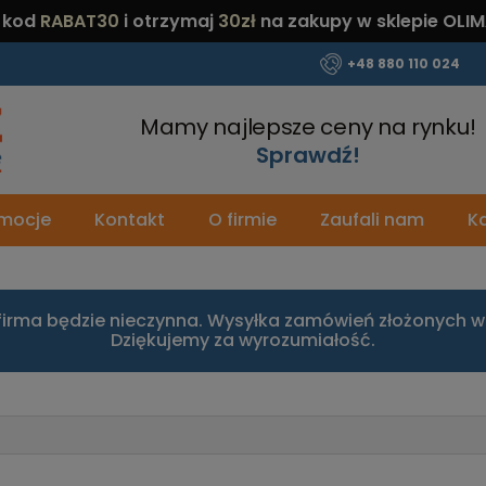
 kod
RABAT30
i otrzymaj
30zł
na zakupy w sklepie OLIM
+48 880 110 024
Mamy najlepsze ceny na rynku!
Sprawdź!
mocje
Kontakt
O firmie
Zaufali nam
Ka
firma będzie nieczynna. Wysyłka zamówień złożonych w 
Dziękujemy za wyrozumiałość.