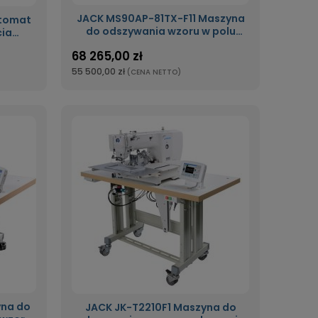
JACK MS90AP-81TX-F11 Maszyna
do odszywania wzoru w polu
cia
szycia 1400x810mm, duży
68 265,00 zł
chwytacz, odkrawacz laserowy
55 500,00 zł
(CENA NETTO)
na do
JACK JK-T2210F1 Maszyna do