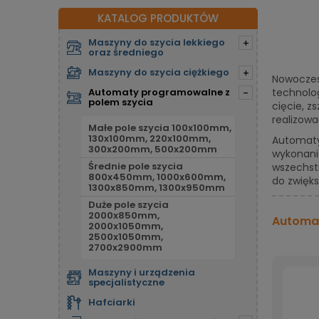
KATALOG PRODUKTÓW
Maszyny do szycia lekkiego
+
oraz średniego
Maszyny do szycia ciężkiego
+
Nowoczes
Automaty programowalne z
technolog
-
polem szycia
cięcie, 
realizow
Małe pole szycia 100x100mm,
130x100mm, 220x100mm,
Automaty
300x200mm, 500x200mm
wykonani
Średnie pole szycia
wszechst
800x450mm, 1000x600mm,
do zwięks
1300x850mm, 1300x950mm
Duże pole szycia
2000x850mm,
Automat
2000x1050mm,
2500x1050mm,
2700x2900mm
Maszyny i urządzenia
specjalistyczne
Hafciarki