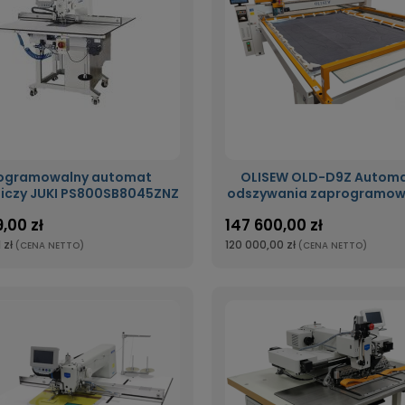
ogramowalny automat
OLISEW OLD-D9Z Automa
iczy JUKI PS800SB8045ZNZ
odszywania zaprogramo
wzoru o polu szycia
,00 zł
147 600,00 zł
2700x2900mm
 zł
120 000,00 zł
(CENA NETTO)
(CENA NETTO)