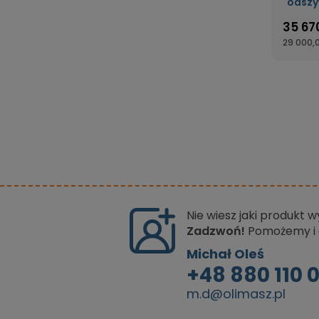
odszy
35 670
29 000,0
Nie wiesz jaki produkt 
Zadzwoń!
Pomożemy i 
Michał Oleś
+48 880 110 
m.d@olimasz.pl