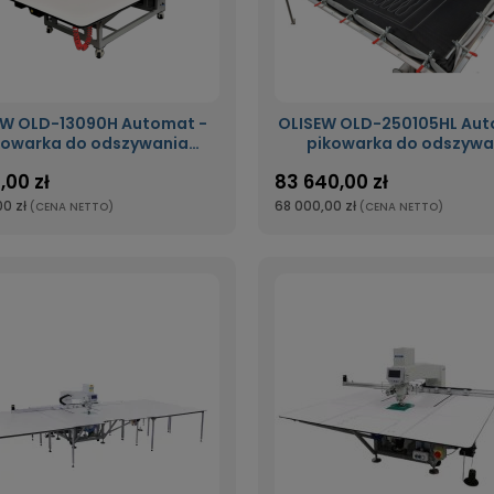
EW OLD-13090H Automat -
OLISEW OLD-250105HL Aut
kowarka do odszywania
pikowarka do odszywa
rogramowanego wzoru o
zaprogramowanego wzo
,00 zł
83 640,00 zł
lu szycia 1300x900mm
polu szycia 2500x1050
ażony w podnoszoną
laserem do cięcia mater
0 zł
68 000,00 zł
(CENA NETTO)
(CENA NETTO)
głowicę