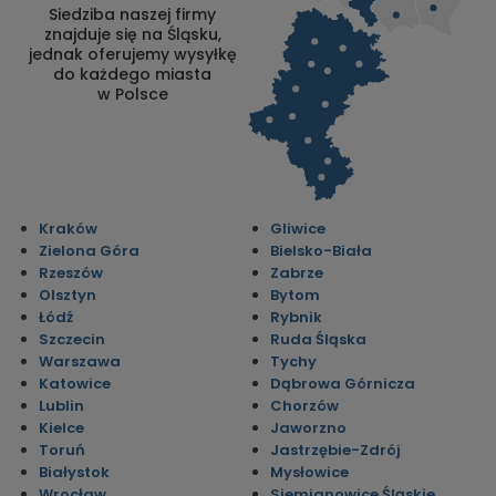
Siedziba naszej firmy
znajduje się na Śląsku,
jednak oferujemy wysyłkę
do każdego miasta
w Polsce
Kraków
Gliwice
Zielona Góra
Bielsko-Biała
Rzeszów
Zabrze
Olsztyn
Bytom
Łódź
Rybnik
Szczecin
Ruda Śląska
Warszawa
Tychy
Katowice
Dąbrowa Górnicza
Lublin
Chorzów
Kielce
Jaworzno
Toruń
Jastrzębie-Zdrój
Białystok
Mysłowice
Wrocław
Siemianowice Śląskie