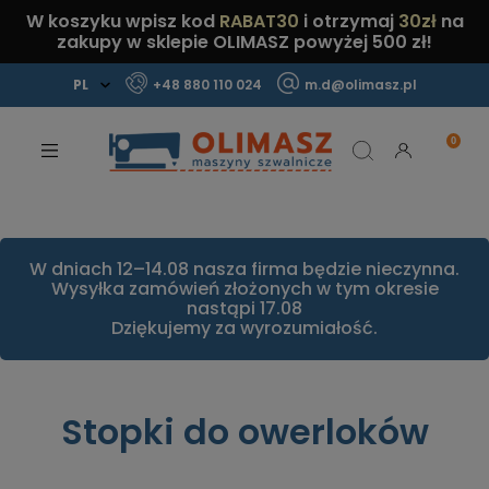
W koszyku wpisz kod
RABAT30
i otrzymaj
30zł
na
zakupy w sklepie OLIMASZ powyżej 500 zł!
+48 880 110 024
m.d@olimasz.pl
Mamy najlepsze ceny na rynku!
Sprawdź!
W dniach 12–14.08 nasza firma będzie nieczynna.
Wysyłka zamówień złożonych w tym okresie
nastąpi 17.08
Dziękujemy za wyrozumiałość.
Stopki do owerloków