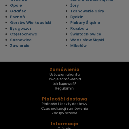
Opole
Żory
Gdańsk
Tarnowskie Góry
Poznań
Będzin
Gorzów Wielkopolski
Piekary Śląskie
Bydgoszcz
Racibórz
Częstochowa
Świętochłowice
Sosnowiec
Wodzisław Śląski
Zawiercie
Mikołów
Zamówienia
Ustawienia konta
Twoje zamówienia
Jak kupować?
Regulamin
Płatność i dostawa
Płatności i koszty dostawy
Czas realizacji zamówienia
Zakupy ratalne
Informacje
O firmie