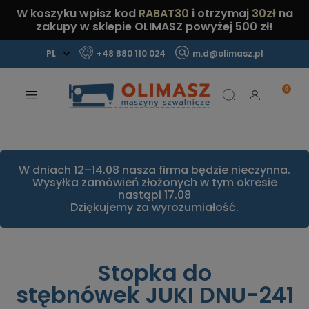
W koszyku wpisz kod
RABAT30
i otrzymaj
30zł
na
zakupy w sklepie OLIMASZ powyżej 500 zł!
+48 880 110 024
m.d@olimasz.pl
Mamy najlepsze ceny na rynku!
Sprawdź!
W dniach 12–14.08 nasza firma będzie nieczynna.
Wysyłka zamówień złożonych w tym okresie
nastąpi 17.08
Dziękujemy za wyrozumiałość.
Stopka do
stębnówek JUKI DNU-241