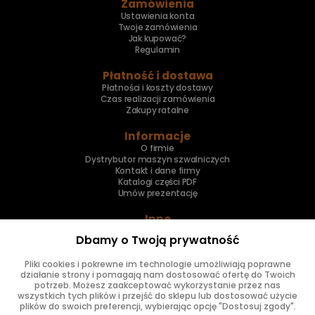
Zamówienia
Ustawienia konta
Twoje zamówienia
Jak kupować?
Regulamin
Płatność i dostawa
Płatności i koszty dostawy
Czas realizacji zamówienia
Zakupy ratalne
Informacje
O firmie
Dystrybutor maszyn szwalniczych
Kontakt i dane firmy
Katalogi części PDF
Umów prezentację
Inne
Skup maszyn
Dbamy o Twoją prywatność
Naprawa maszyn
Pliki cookies i pokrewne im technologie umożliwiają poprawne
Znajdziesz nas
działanie strony i pomagają nam dostosować ofertę do Twoich
potrzeb. Możesz zaakceptować wykorzystanie przez nas
wszystkich tych plików i przejść do sklepu lub dostosować użycie
plików do swoich preferencji, wybierając opcję "Dostosuj zgody".