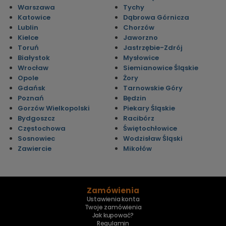
Warszawa
Tychy
Katowice
Dąbrowa Górnicza
Lublin
Chorzów
Kielce
Jaworzno
Toruń
Jastrzębie-Zdrój
Białystok
Mysłowice
Wrocław
Siemianowice Śląskie
Opole
Żory
Gdańsk
Tarnowskie Góry
Poznań
Będzin
Gorzów Wielkopolski
Piekary Śląskie
Bydgoszcz
Racibórz
Częstochowa
Świętochłowice
Sosnowiec
Wodzisław Śląski
Zawiercie
Mikołów
Zamówienia
Ustawienia konta
Twoje zamówienia
Jak kupować?
Regulamin