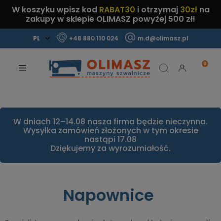
W koszyku wpisz kod
RABAT30
i otrzymaj
30zł
na
zakupy w sklepie OLIMASZ powyżej 500 zł!
+48 880 110 024
m.d@olimasz.pl
Mamy najlepsze ceny na rynku!
Sprawdź!
W dniach 12–14.08 nasza firma będzie nieczynna.
Wysyłka zamówień złożonych w tym okresie
nastąpi 17.08
Dziękujemy za wyrozumiałość.
Napownice