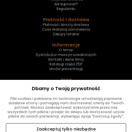
Jak kupować?
Regulamin
Płatność i dostawa
Płatności i koszty dostawy
Czas realizacji zamówienia
Zakupy ratalne
Informacje
O firmie
Dystrybutor maszyn szwalniczych
Kontakt i dane firmy
Katalogi części PDF
Umów prezentację
Inne
Skup maszyn
Dbamy o Twoją prywatność
Naprawa maszyn
Pliki cookies i pokrewne im technologie umożliwiają poprawne
Znajdziesz nas
działanie strony i pomagają nam dostosować ofertę do Twoich
potrzeb. Możesz zaakceptować wykorzystanie przez nas
wszystkich tych plików i przejść do sklepu lub dostosować użycie
plików do swoich preferencji, wybierając opcję "Dostosuj zgody".
Zaakceptuj tylko niezbędne