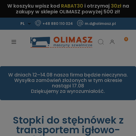
W koszyku wpisz kod
RABAT30
i otrzymaj
30zł
na
zakupy w sklepie OLIMASZ powyżej 500 zł!
+48 880 110 024
m.d@olimasz.pl
Mamy najlepsze ceny na rynku!
Sprawdź!
W dniach 12–14.08 nasza firma będzie nieczynna.
Wysyłka zamówień złożonych w tym okresie
nastąpi 17.08
Dziękujemy za wyrozumiałość.
Stopki do stębnówek z
transportem igłowo-