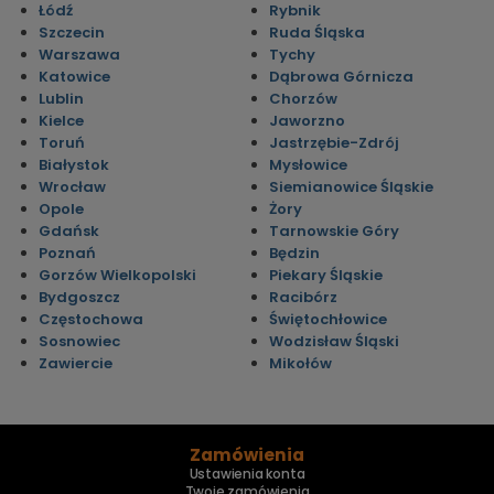
Łódź
Rybnik
Szczecin
Ruda Śląska
Warszawa
Tychy
Katowice
Dąbrowa Górnicza
Lublin
Chorzów
Kielce
Jaworzno
Toruń
Jastrzębie-Zdrój
Białystok
Mysłowice
Wrocław
Siemianowice Śląskie
Opole
Żory
Gdańsk
Tarnowskie Góry
Poznań
Będzin
Gorzów Wielkopolski
Piekary Śląskie
Bydgoszcz
Racibórz
Częstochowa
Świętochłowice
Sosnowiec
Wodzisław Śląski
Zawiercie
Mikołów
Zamówienia
Ustawienia konta
Twoje zamówienia