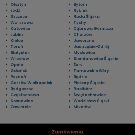
Olsztyn
Bytom
Łódź
Rybnik
Szczecin
Ruda Śląska
Warszawa
Tychy
Katowice
Dąbrowa Górnicza
Lublin
Chorzów
Kielce
Jaworzno
Toruń
Jastrzębie-Zdrój
Białystok
Mysłowice
Wrocław
Siemianowice Śląskie
Opole
Żory
Gdańsk
Tarnowskie Góry
Poznań
Będzin
Gorzów Wielkopolski
Piekary Śląskie
Bydgoszcz
Racibórz
Częstochowa
Świętochłowice
Sosnowiec
Wodzisław Śląski
Zawiercie
Mikołów
Zamówienia