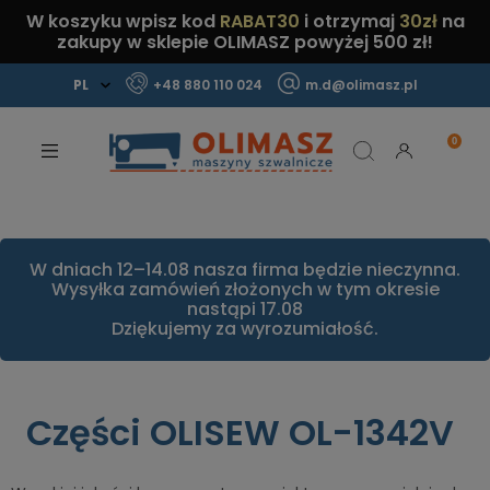
W koszyku wpisz kod
RABAT30
i otrzymaj
30zł
na
zakupy w sklepie OLIMASZ powyżej 500 zł!
+48 880 110 024
m.d@olimasz.pl
Mamy najlepsze ceny na rynku!
Sprawdź!
W dniach 12–14.08 nasza firma będzie nieczynna.
Wysyłka zamówień złożonych w tym okresie
nastąpi 17.08
Dziękujemy za wyrozumiałość.
Części OLISEW OL-1342V