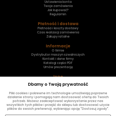
Ustawienia konta
Twoje zamówienia
Jak kupować?
Regulamin
Płatność i dostawa
Płatności i koszty dostawy
Czas realizacji zamówienia
Zakupy ratalne
Informacje
O firmie
Dystrybutor maszyn szwalniczych
Kontakt i dane firmy
Katalogi części PDF
Umów prezentację
Inne
Skup maszyn
Dbamy o Twoją prywatność
Naprawa maszyn
Pliki cookies i pokrewne im technologie umożliwiają poprawne
Znajdziesz nas
działanie strony i pomagają nam dostosować ofertę do Twoich
potrzeb. Możesz zaakceptować wykorzystanie przez nas
wszystkich tych plików i przejść do sklepu lub dostosować użycie
plików do swoich preferencji, wybierając opcję "Dostosuj zgody".