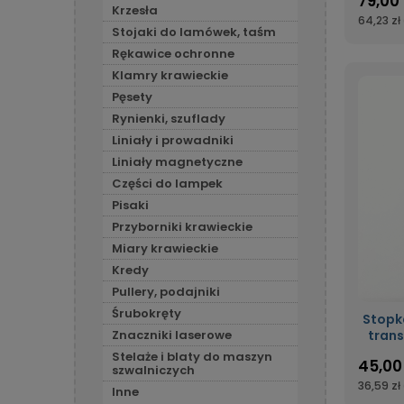
79,00 
Krzesła
64,23 zł
Stojaki do lamówek, taśm
Rękawice ochronne
Klamry krawieckie
Pęsety
Rynienki, szuflady
Liniały i prowadniki
Liniały magnetyczne
Części do lampek
Pisaki
Przyborniki krawieckie
Miary krawieckie
Kredy
Pullery, podajniki
Śrubokręty
Stopk
tran
Znaczniki laserowe
kroc
Stelaże i blaty do maszyn
45,00 
szwalniczych
36,59 zł
Inne