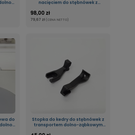
dolno-
nacięciem do stębnówek z
opka
podwójnym transportem dolno-
98,00 zł
ząbkowym, krocząca stopka
79,67 zł
(CENA NETTO)
lewa do
Stopka do kedry do stębnówek z
dolno-
transportem dolno-ząbkowym
opka
krocząca stopka 3/16B (4,8mm)