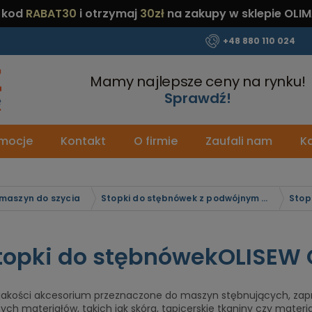
 kod
RABAT30
i otrzymaj
30zł
na zakupy w sklepie OLIM
+48 880 110 024
Mamy najlepsze ceny na rynku!
Sprawdź!
mocje
Kontakt
O firmie
Zaufali nam
Ka
 maszyn do szycia
Stopki do stębnówek z podwójnym transportem - dolny ząbkowy - krocząca stopka
topki do stębnówekOLISEW
 jakości akcesorium przeznaczone do maszyn stębnujących, zap
zych materiałów, takich jak skóra, tapicerskie tkaniny czy materia