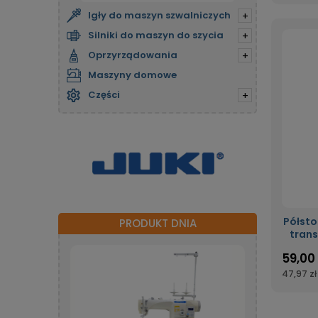
Igły do maszyn szwalniczych
+
Silniki do maszyn do szycia
+
Oprzyrządowania
+
Maszyny domowe
Części
+
Półst
PRODUKT DNIA
tran
59,00 
47,97 zł