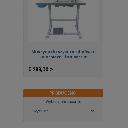
Maszyna do szycia stebnówka
kaletnicza i tapicerska
jednoigłowa automatyczna z
potrójnym transportem oraz
5 299,00 zł
silnikiem energooszczędnym
OLISEW OLD-206H-7
PRODUCENCI
Wybierz producenta