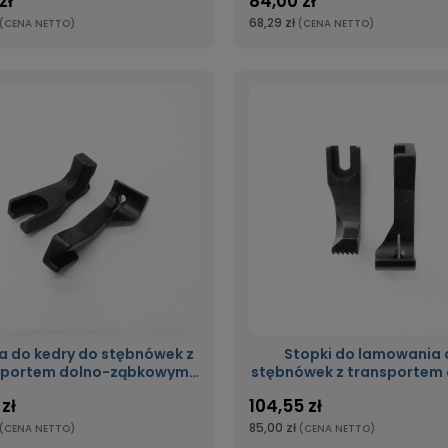
zł
84,00 zł
68,29 zł
(CENA NETTO)
(CENA NETTO)
a do kedry do stębnówek z
Stopki do lamowania 
sportem dolno-ząbkowym
stębnówek z transportem 
ząca stopka 1/4B (6,4mm)
ząbkowym krocząca st
zł
104,55 zł
Stopkadokedry1/4
Stlam
85,00 zł
(CENA NETTO)
(CENA NETTO)