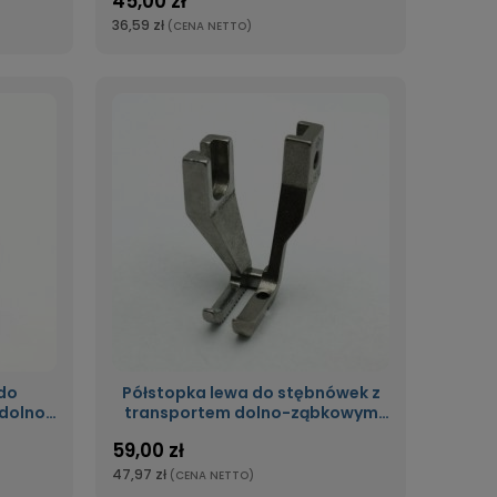
45,00 zł
Stopkadokedry3/16
36,59 zł
(CENA NETTO)
do
Półstopka lewa do stębnówek z
dolno-
transportem dolno-ząbkowym
opka
krocząca stopka U192U
59,00 zł
47,97 zł
(CENA NETTO)