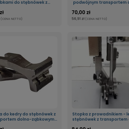
bkami do stębnówek z
podwójnym transportem 
jnym transportem dolno-
ząbkowym, krocząca st
zł
70,00 zł
kowym, krocząca stopka
56,91 zł
(CENA NETTO)
(CENA NETTO)
a do kedry do stębnówek z
Stopka z prowadnikiem - 
sportem dolno-ząbkowym
stębnówek z transportem 
krocząca stopka
ząbkowym krocząca st