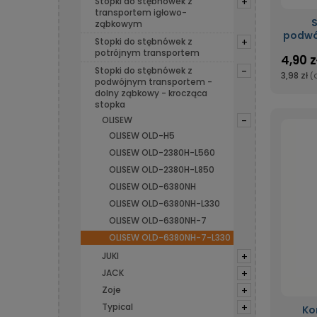
Stopki do stębnówek z
+
transportem igłowo-
S
ząbkowym
podwó
Stopki do stębnówek z
+
ząb
potrójnym transportem
4,90 z
Stopki do stębnówek z
-
3,98 zł
(
podwójnym transportem -
dolny ząbkowy - krocząca
stopka
OLISEW
-
OLISEW OLD-H5
OLISEW OLD-2380H-L560
OLISEW OLD-2380H-L850
OLISEW OLD-6380NH
OLISEW OLD-6380NH-L330
OLISEW OLD-6380NH-7
OLISEW OLD-6380NH-7-L330
JUKI
+
JACK
+
Zoje
+
Typical
+
Ko