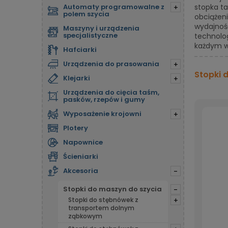
Automaty programowalne z
stopka ta
+
polem szycia
obciążeni
wydajnoś
Maszyny i urządzenia
specjalistyczne
technolog
każdym w
Hafciarki
Urządzenia do prasowania
+
Stopki 
Klejarki
+
Urządzenia do cięcia taśm,
pasków, rzepów i gumy
Wyposażenie krojowni
+
Plotery
Napownice
Ścieniarki
Akcesoria
-
Stopki do maszyn do szycia
-
Stopki do stębnówek z
+
transportem dolnym
ząbkowym