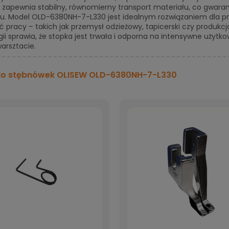
 zapewnia stabilny, równomierny transport materiału, co gwara
u. Model OLD-6380NH-7-L330 jest idealnym rozwiązaniem dla prze
ć pracy – takich jak przemysł odzieżowy, tapicerski czy produ
ii sprawia, że stopka jest trwała i odporna na intensywne użyt
arsztacie.
do stębnówek OLISEW OLD-6380NH-7-L330