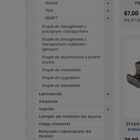
zą
Global
+
podwó
TEXI
+
67,00 
ząb
KRAFFT
+
54,47 zł
Stopki do dwuigłówek z
potrójnym transportem
Stopki do dwuigłówek z
transportem ząbkowo-
igłowym
Stopki do automatów z polem
szycia
Stopki do owerloków
Stopki do zygzaków
Stopki do dziurkarek
Lamowniki
+
Zwijacze
Szpulki
+
Lampki do maszyn do szycia
Stopk
Oleje, oliwiarki
tran
Nożyczki i obcinaczki do
tkanin