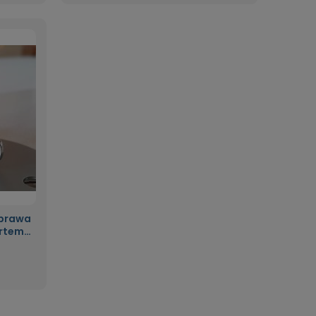
 prawa
ortem
ząca