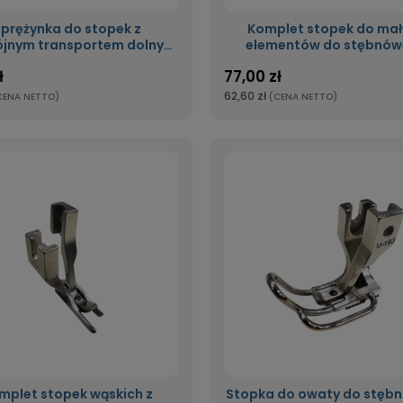
prężynka do stopek z
Komplet stopek do ma
jnym transportem dolnym
elementów do stębnów
kowym-krocząca stopka
podwójnym transportem 
ł
77,00 zł
ząbkowym, krocząca st
62,60 zł
CENA NETTO)
(CENA NETTO)
mplet stopek wąskich z
Stopka do owaty do stębn