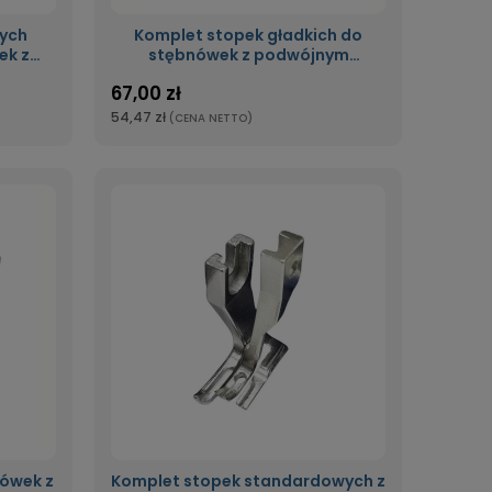
łych
Komplet stopek gładkich do
ek z
stębnówek z podwójnym
dolno-
transportem dolno-ząbkowym,
67,00 zł
opka
krocząca stopka
54,47 zł
(CENA NETTO)
ówek z
Komplet stopek standardowych z