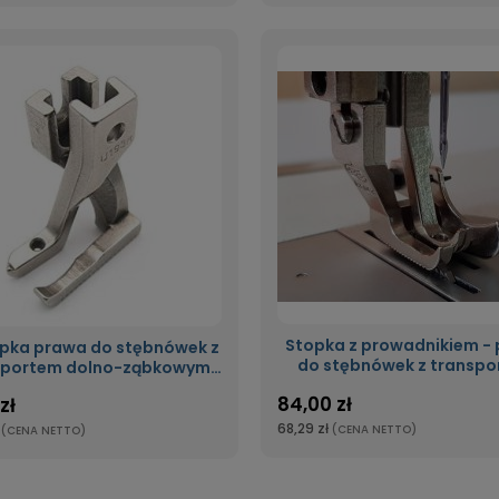
Stopka z prowadnikiem -
opka prawa do stębnówek z
do stębnówek z transp
sportem dolno-ząbkowym
dolno-ząbkowym kroc
krocząca stopka U192
84,00 zł
zł
stopka
68,29 zł
(CENA NETTO)
(CENA NETTO)