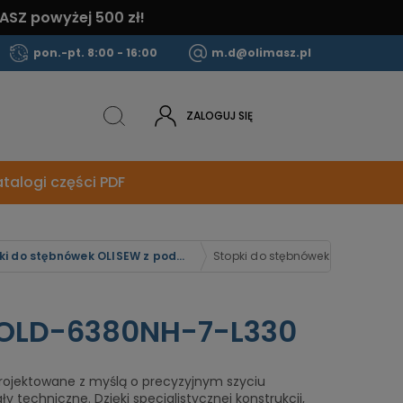
ASZ powyżej 500 zł!
pon.-pt. 8:00 - 16:00
m.d@olimasz.pl
ZALOGUJ SIĘ
talogi części PDF
Stopki do stębnówek OLISEW z podwójnym transportem dolnym ząbkowym i kroczącą stopką
Stopki do stębnówek OLISEW OLD
 OLD-6380NH-7-L330
rojektowane z myślą o precyzyjnym szyciu
ły techniczne. Dzięki specjalistycznej konstrukcji,