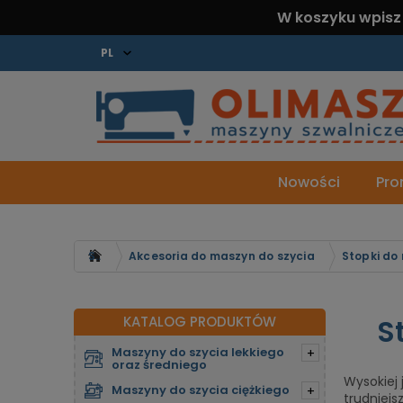
W koszyku wpisz
Nowości
Pro
Strona główna
Akcesoria do maszyn do szycia
Stopki do
S
KATALOG PRODUKTÓW
Maszyny do szycia lekkiego
+
oraz średniego
Wysokiej
Maszyny do szycia ciężkiego
+
trudniejs