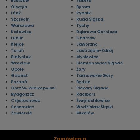
Rzeszów
Zabrze
Olsztyn
Bytom
Łódź
Rybnik
Szczecin
Ruda Śląska
Warszawa
Tychy
Katowice
Dąbrowa Górnicza
Lublin
Chorzów
Kielce
Jaworzno
Toruń
Jastrzębie-Zdrój
Białystok
Mysłowice
Wrocław
Siemianowice Śląskie
Opole
Żory
Gdańsk
Tarnowskie Góry
Poznań
Będzin
Gorzów Wielkopolski
Piekary Śląskie
Bydgoszcz
Racibórz
Częstochowa
Świętochłowice
Sosnowiec
Wodzisław Śląski
Zawiercie
Mikołów
Zamówienia