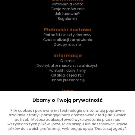
Ustawienia konta
Twoje zamówienia
Jak kupować?
Regulamin
Płatność i dostawa
Płatności i koszty dostawy
Czas realizacji zamówienia
Zakupy ratalne
Informacje
O firmie
Dystrybutor maszyn szwalniczych
Kontakt i dane firmy
Katalogi części PDF
Umów prezentację
Inne
Skup maszyn
Dbamy o Twoją prywatność
Naprawa maszyn
Pliki cookies i pokrewne im technologie umożliwiają poprawne
Znajdziesz nas
działanie strony i pomagają nam dostosować ofertę do Twoich
potrzeb. Możesz zaakceptować wykorzystanie przez nas
wszystkich tych plików i przejść do sklepu lub dostosować użycie
plików do swoich preferencji, wybierając opcję "Dostosuj zgody".