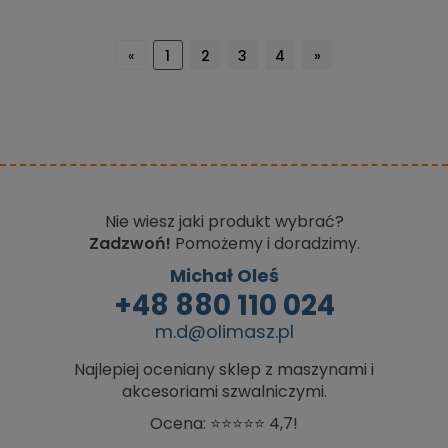
«
1
2
3
4
»
Nie wiesz jaki produkt wybrać?
Zadzwoń!
Pomożemy i doradzimy.
Michał Oleś
+48 880 110 024
m.d@olimasz.pl
Najlepiej oceniany sklep z maszynami i
akcesoriami szwalniczymi.
Ocena: ⭐⭐⭐⭐⭐ 4,7!