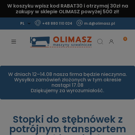
W koszyku wpisz kod
RABAT30
i otrzymaj
30zł
na
zakupy w sklepie OLIMASZ powyżej 500 zł!
+48 880 110 024
m.d@olimasz.pl
Mamy najlepsze ceny na rynku!
Sprawdź!
W dniach 12–14.08 nasza firma będzie nieczynna.
Wysyłka zamówień złożonych w tym okresie
nastąpi 17.08
Dziękujemy za wyrozumiałość.
Stopki do stębnówek z
potrójnym transportem