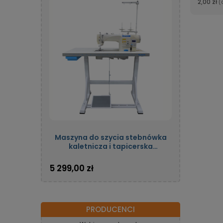
2,00 zł
(
Maszyna do szycia stebnówka
kaletnicza i tapicerska
jednoigłowa automatyczna z
potrójnym transportem oraz
5 299,00 zł
silnikiem energooszczędnym
OLISEW OLD-206H-7
PRODUCENCI