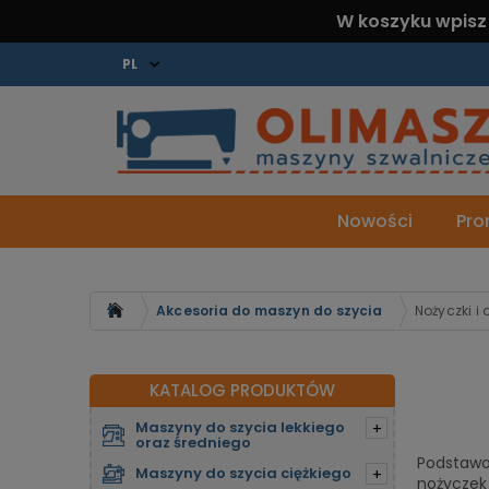
W koszyku wpisz
Nowości
Pro
Strona główna
Akcesoria do maszyn do szycia
Nożyczki i
KATALOG PRODUKTÓW
Maszyny do szycia lekkiego
+
oraz średniego
Podstawow
Maszyny do szycia ciężkiego
+
nożyczek