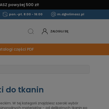
ASZ powyżej 500 zł!
pon.-pt. 8:00 - 16:00
m.d@olimasz.pl
ZALOGUJ SIĘ
talogi części PDF
i do tkanin
ckim. W tej kategorii znajdziesz szeroki wybór
óżnorodnych materiałów – od delikatnych tkanin po