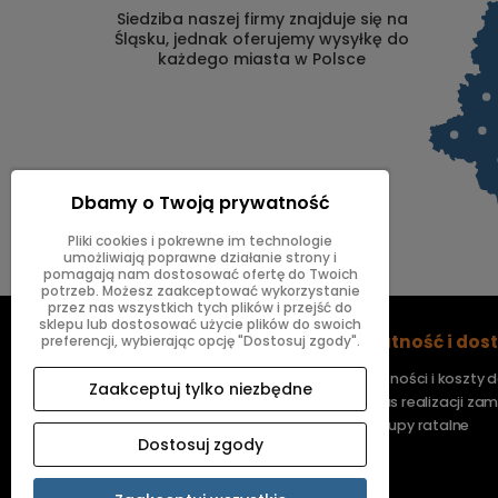
Siedziba naszej firmy znajduje się na
Śląsku, jednak oferujemy wysyłkę do
każdego miasta w Polsce
Dbamy o Twoją prywatność
Pliki cookies i pokrewne im technologie
umożliwiają poprawne działanie strony i
pomagają nam dostosować ofertę do Twoich
potrzeb. Możesz zaakceptować wykorzystanie
przez nas wszystkich tych plików i przejść do
sklepu lub dostosować użycie plików do swoich
Zamówienia
Płatność i do
preferencji, wybierając opcję "Dostosuj zgody".
Ustawienia konta
Płatności i koszty
Zaakceptuj tylko niezbędne
Twoje zamówienia
Czas realizacji za
Jak kupować?
Zakupy ratalne
Dostosuj zgody
Regulamin