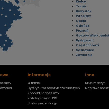
Kielce
Toruń
Białystok
Wrocław
Opole
Gdańsk
Poznań
Gorzów Wielkopolsk
Bydgoszcz
Częstochowa
Sosnowiec
Zawiercie
stawa
Informacje
Inne
 dostawy
O firmie
Skup maszyn
mówienia
Dystrybutor maszyn szwalniczych
Naprawa masz
Kontakt i dane firmy
Katalogi części PDF
Umów prezentację