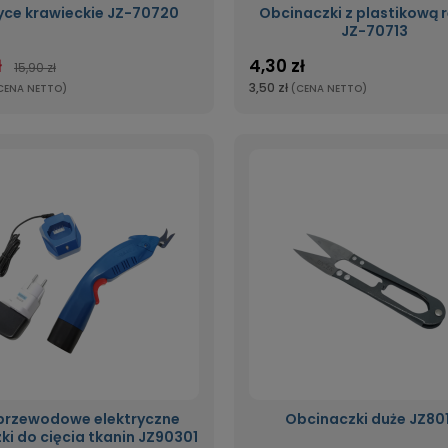
yce krawieckie JZ-70720
Obcinaczki z plastikową 
JZ-70713
ł
4,30 zł
15,90 zł
3,50 zł
CENA NETTO)
(CENA NETTO)
przewodowe elektryczne
Obcinaczki duże JZ801
ki do cięcia tkanin JZ90301