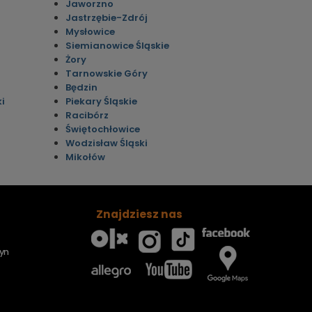
Jaworzno
Jastrzębie-Zdrój
Mysłowice
Siemianowice Śląskie
Żory
Tarnowskie Góry
Będzin
i
Piekary Śląskie
Racibórz
Świętochłowice
Wodzisław Śląski
Mikołów
Znajdziesz nas
yn