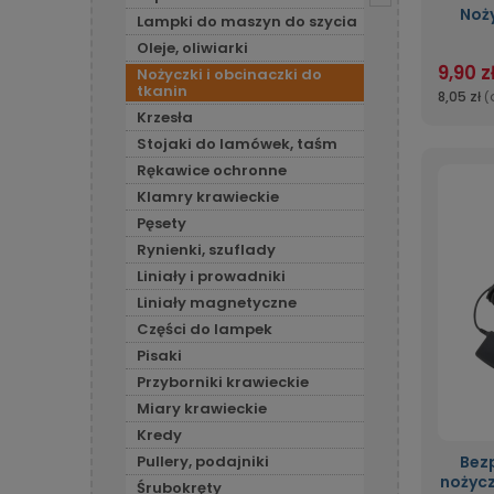
Noż
Lampki do maszyn do szycia
Oleje, oliwiarki
9,90 z
Nożyczki i obcinaczki do
tkanin
8,05 zł
(
Krzesła
Stojaki do lamówek, taśm
Rękawice ochronne
Klamry krawieckie
Pęsety
Rynienki, szuflady
Liniały i prowadniki
Liniały magnetyczne
Części do lampek
Pisaki
Przyborniki krawieckie
Miary krawieckie
Kredy
Pullery, podajniki
Bez
nożycz
Śrubokręty