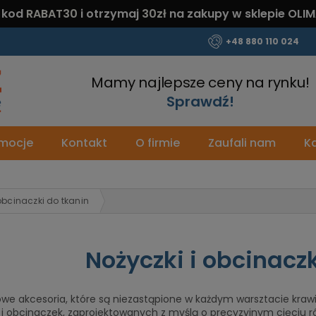
 kod
RABAT30
i otrzymaj
30zł
na zakupy w sklepie OLIM
+48 880 110 024
Mamy najlepsze ceny na rynku!
Sprawdź!
mocje
Kontakt
O firmie
Zaufali nam
Ka
 obcinaczki do tkanin
Nożyczki i obcinaczk
e akcesoria, które są niezastąpione w każdym warsztacie krawie
 i obcinaczek, zaprojektowanych z myślą o precyzyjnym cięciu r