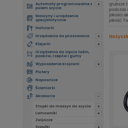
Automaty programowalne z
grubsze 
+
polem szycia
podczas d
jakości a
Maszyny i urządzenia
specjalistyczne
jakość Tw
Hafciarki
Urządzenia do prasowania
Nożyczki
+
Klejarki
+
Urządzenia do cięcia taśm,
pasków, rzepów i gumy
Wyposażenie krojowni
+
Plotery
Napownice
Ścieniarki
Akcesoria
-
Stopki do maszyn do szycia
+
Lamowniki
+
Zwijacze
Szpulki
+