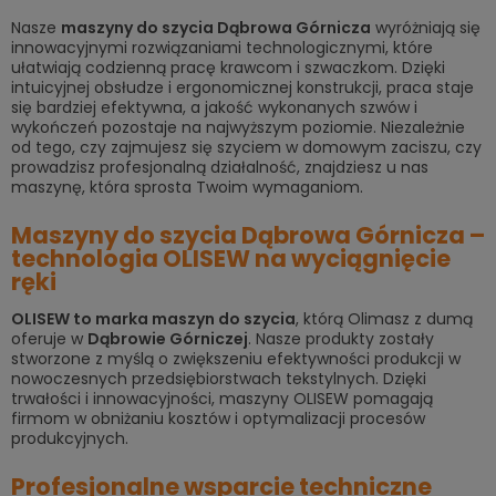
Nasze
m
aszyny do szycia Dąbrowa Górnicza
wyróżniają się
innowacyjnymi rozwiązaniami technologicznymi, które
ułatwiają codzienną pracę krawcom i szwaczkom. Dzięki
intuicyjnej obsłudze i ergonomicznej konstrukcji, praca staje
się bardziej efektywna, a jakość wykonanych szwów i
wykończeń pozostaje na najwyższym poziomie. Niezależnie
od tego, czy zajmujesz się szyciem w domowym zaciszu, czy
prowadzisz profesjonalną działalność, znajdziesz u nas
maszynę, która sprosta Twoim wymaganiom.
Maszyny do szycia Dąbrowa Górnicza –
technologia OLISEW na wyciągnięcie
ręki
OLISEW to marka maszyn do szycia
, którą Olimasz z dumą
oferuje w
Dąbrowie Górniczej
. Nasze produkty zostały
stworzone z myślą o zwiększeniu efektywności produkcji w
nowoczesnych przedsiębiorstwach tekstylnych. Dzięki
trwałości i innowacyjności, maszyny OLISEW pomagają
firmom w obniżaniu kosztów i optymalizacji procesów
produkcyjnych.
Profesjonalne wsparcie techniczne