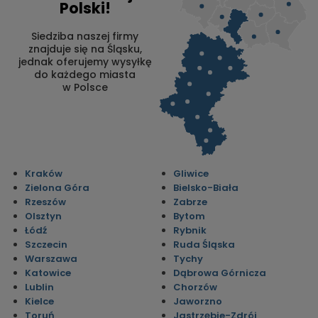
Polski!
Siedziba naszej firmy
znajduje się na Śląsku,
jednak oferujemy wysyłkę
do każdego miasta
w Polsce
Kraków
Gliwice
Zielona Góra
Bielsko-Biała
Rzeszów
Zabrze
Olsztyn
Bytom
Łódź
Rybnik
Szczecin
Ruda Śląska
Warszawa
Tychy
Katowice
Dąbrowa Górnicza
Lublin
Chorzów
Kielce
Jaworzno
Toruń
Jastrzębie-Zdrój