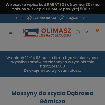
W koszyku wpisz kod
RABAT30
i otrzymaj
30zł
na
zakupy w sklepie OLIMASZ powyżej 500 zł!
+48 880 110 024
m.d@olimasz.pl
Mamy najlepsze ceny na rynku!
Sprawdź!
W dniach 12–14.08 nasza firma będzie nieczynna.
Wysyłka zamówień złożonych w tym okresie
nastąpi 17.08
Dziękujemy za wyrozumiałość.
Maszyny do szycia Dąbrowa
Górnicza