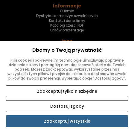
Informacje
O firmie
Dystrybutor maszyn szwalniczych
Kontakt i dane firmy
Katalogi części PDF
Umów prezentację
Inne
Skup maszyn
Dbamy o Twoją prywatność
Naprawa maszyn
Pliki cookies i pokrewne im technologie umożliwiają poprawne
Znajdziesz nas
działanie strony i pomagają nam dostosować ofertę do Twoich
potrzeb. Możesz zaakceptować wykorzystanie przez nas
wszystkich tych plików i przejść do sklepu lub dostosować użycie
plików do swoich preferencji, wybierając opcję "Dostosuj zgody".
Zaakceptuj tylko niezbędne
Dostosuj zgody
SKLEP INTERNETOWY SHOPER.PL
Zaakceptuj wszystkie
Pokaż pełną wersję strony