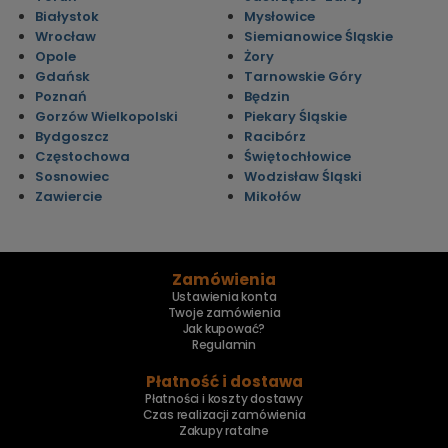
Białystok
Mysłowice
Wrocław
Siemianowice Śląskie
Opole
Żory
Gdańsk
Tarnowskie Góry
Poznań
Będzin
Gorzów Wielkopolski
Piekary Śląskie
Bydgoszcz
Racibórz
Częstochowa
Świętochłowice
Sosnowiec
Wodzisław Śląski
Zawiercie
Mikołów
Zamówienia
Ustawienia konta
Twoje zamówienia
Jak kupować?
Regulamin
Płatność i dostawa
Płatności i koszty dostawy
Czas realizacji zamówienia
Zakupy ratalne