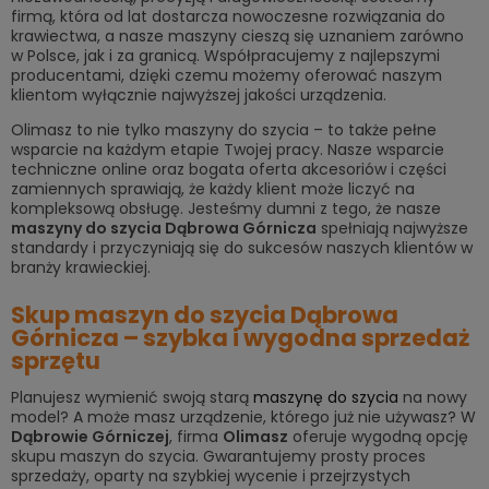
firmą, która od lat dostarcza nowoczesne rozwiązania do
krawiectwa, a nasze maszyny cieszą się uznaniem zarówno
w Polsce, jak i za granicą. Współpracujemy z najlepszymi
producentami, dzięki czemu możemy oferować naszym
klientom wyłącznie najwyższej jakości urządzenia.
Olimasz to nie tylko maszyny do szycia – to także pełne
wsparcie na każdym etapie Twojej pracy. Nasze wsparcie
techniczne online oraz bogata oferta akcesoriów i części
zamiennych sprawiają, że każdy klient może liczyć na
kompleksową obsługę. Jesteśmy dumni z tego, że nasze
m
aszyny do szycia Dąbrowa Górnicza
spełniają najwyższe
standardy i przyczyniają się do sukcesów naszych klientów w
branży krawieckiej.
Skup maszyn do szycia Dąbrowa
Górnicza – szybka i wygodna sprzedaż
sprzętu
Planujesz wymienić swoją starą
maszynę do szycia
na nowy
model? A może masz urządzenie, którego już nie używasz? W
Dąbrowie Górniczej
, firma
Olimasz
oferuje wygodną opcję
skupu maszyn do szycia. Gwarantujemy prosty proces
sprzedaży, oparty na szybkiej wycenie i przejrzystych