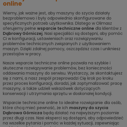
online
Wiemy, jak ważne jest, aby maszyny do szycia działały
bezproblemowo i były odpowiednio skonfigurowane do
specyficznych potrzeb użytkownika. Dlatego w Olimasz
oferujemy pełne
wsparcie techniczne online
dla klientów z
Dąbrowy Górniczej
. Nasi specjaliści są dostępni, aby pomóc
Ci w konfiguracji, ustawieniach oraz rozwiązywaniu
problemów technicznych związanych z użytkowaniem
maszyn. Dzięki zdalnej pomocy, oszczędzisz czas i unikniesz
przestojów w pracy.
Nasze wsparcie techniczne online pozwala na szybkie i
skuteczne rozwiązywanie problemów, bez konieczności
oddawania maszyny do serwisu. Wystarczy, że skontaktujesz
się z nami, a nasz zespół przeprowadzi Cię krok po kroku
przez proces konfiguracji, doradzi, jak zoptymalizować pracę
maszyny, a także udzieli wskazówek dotyczących
konserwacji i utrzymania sprzętu w doskonałej kondycji.
Wsparcie techniczne online to idealne rozwiązanie dla osób,
które chcą mieć pewność, że ich
m
aszyny do szycia
Dąbrowa Górnicza
będą działać na najwyższym poziomie
przez długi czas. Nasi eksperci są dostępni, aby odpowiedzieć
na wszelkie pytania i pomóc w każdej sytuacji, zapewniając