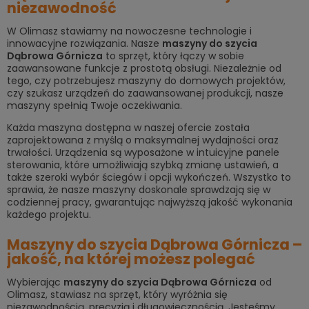
niezawodność
W Olimasz stawiamy na nowoczesne technologie i
innowacyjne rozwiązania. Nasze
m
aszyny do szycia
Dąbrowa Górnicza
to sprzęt, który łączy w sobie
zaawansowane funkcje z prostotą obsługi. Niezależnie od
tego, czy potrzebujesz maszyny do domowych projektów,
czy szukasz urządzeń do zaawansowanej produkcji, nasze
maszyny spełnią Twoje oczekiwania.
Każda maszyna dostępna w naszej ofercie została
zaprojektowana z myślą o maksymalnej wydajności oraz
trwałości. Urządzenia są wyposażone w intuicyjne panele
sterowania, które umożliwiają szybką zmianę ustawień, a
także szeroki wybór ściegów i opcji wykończeń. Wszystko to
sprawia, że nasze maszyny doskonale sprawdzają się w
codziennej pracy, gwarantując najwyższą jakość wykonania
każdego projektu.
Maszyny do szycia Dąbrowa Górnicza –
jakość, na której możesz polegać
Wybierając
m
aszyny do szycia Dąbrowa Górnicza
od
Olimasz, stawiasz na sprzęt, który wyróżnia się
niezawodnością, precyzją i długowiecznością. Jesteśmy