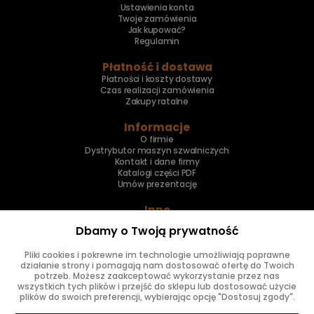
Ustawienia konta
Twoje zamówienia
Jak kupować?
Regulamin
Płatność i dostawa
Płatności i koszty dostawy
Czas realizacji zamówienia
Zakupy ratalne
Informacje
O firmie
Dystrybutor maszyn szwalniczych
Kontakt i dane firmy
Katalogi części PDF
Umów prezentację
Inne
Skup maszyn
Dbamy o Twoją prywatność
Naprawa maszyn
Pliki cookies i pokrewne im technologie umożliwiają poprawne
Znajdziesz nas
działanie strony i pomagają nam dostosować ofertę do Twoich
potrzeb. Możesz zaakceptować wykorzystanie przez nas
wszystkich tych plików i przejść do sklepu lub dostosować użycie
plików do swoich preferencji, wybierając opcję "Dostosuj zgody".