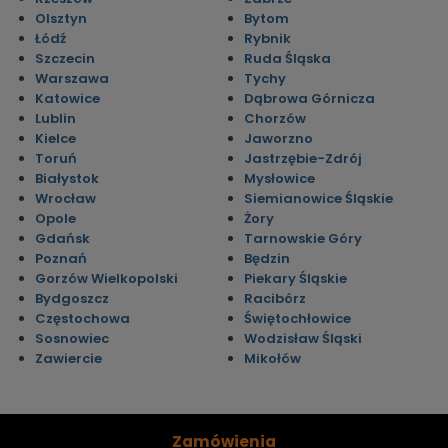
Olsztyn
Bytom
Łódź
Rybnik
Szczecin
Ruda Śląska
Warszawa
Tychy
Katowice
Dąbrowa Górnicza
Lublin
Chorzów
Kielce
Jaworzno
Toruń
Jastrzębie-Zdrój
Białystok
Mysłowice
Wrocław
Siemianowice Śląskie
Opole
Żory
Gdańsk
Tarnowskie Góry
Poznań
Będzin
Gorzów Wielkopolski
Piekary Śląskie
Bydgoszcz
Racibórz
Częstochowa
Świętochłowice
Sosnowiec
Wodzisław Śląski
Zawiercie
Mikołów
Zamówienia