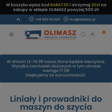
W koszyku wpisz kod
RABAT30
i otrzymaj
30zł
na
zakupy w sklepie OLIMASZ powyżej 500 zł!
+48 880 110 024
m.d@olimasz.pl
Mamy najlepsze ceny na rynku!
Sprawdź!
W dniach 12–14.08 nasza firma będzie nieczynna.
Wysyłka zamówień złożonych w tym okresie
nastąpi 17.08
Dziękujemy za wyrozumiałość.
Liniały i prowadniki do
maszyn do szycia