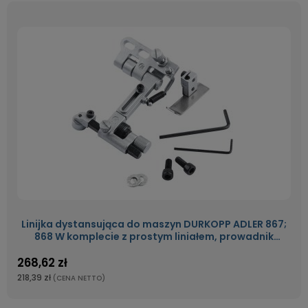
Linijka dystansująca do maszyn DURKOPP ADLER 867;
868 W komplecie z prostym liniałem, prowadnik
rolkowy o średnicy 14 mm KG867A
268,62 zł
218,39 zł
(CENA NETTO)