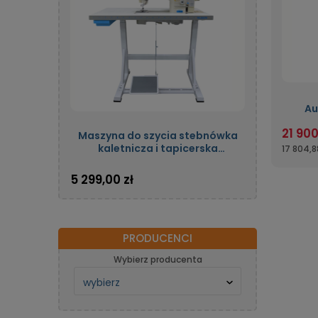
Au
jed
21 900
Maszyna do szycia stebnówka
kaletnicza i tapicerska
17 804,8
jednoigłowa automatyczna z
potrójnym transportem oraz
5 299,00 zł
silnikiem energooszczędnym
OLISEW OLD-206H-7
PRODUCENCI
Wybierz producenta