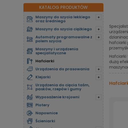
KATALOG PRODUKTÓW
Maszyny do szycia lekkiego
+
oraz średniego
Specjalis
Maszyny do szycia ciężkiego
+
urządzen
Automaty programowalne z
dzianinac
+
polem szycia
hafciarki
przemyśl
Maszyny i urządzenia
specjalistyczne
Hafciarki
Hafciarki
dużą efek
maszynom
Urządzenia do prasowania
+
Klejarki
+
Hafciar
Urządzenia do cięcia taśm,
pasków, rzepów i gumy
Wyposażenie krojowni
+
Plotery
Napownice
Ścieniarki