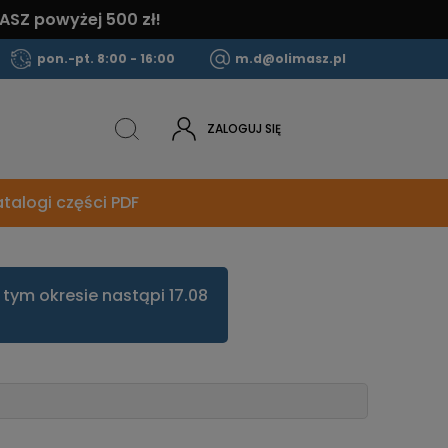
ASZ powyżej 500 zł!
pon.-pt. 8:00 - 16:00
m.d@olimasz.pl
ZALOGUJ SIĘ
talogi części PDF
tym okresie nastąpi 17.08