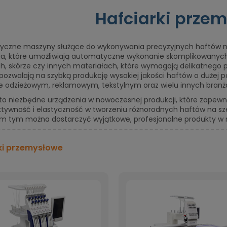
Hafciarki prze
tyczne maszyny służące do wykonywania precyzyjnych haftów na m
ia, które umożliwiają automatyczne wykonanie skomplikowanych 
h, skórze czy innych materiałach, które wymagają delikatnego p
 pozwalają na szybką produkcję wysokiej jakości haftów o dużej p
e odzieżowym, reklamowym, tekstylnym oraz wielu innych branż
 to niezbędne urządzenia w nowoczesnej produkcji, które zapewnia
tywność i elastyczność w tworzeniu różnorodnych haftów na sze
 tym można dostarczyć wyjątkowe, profesjonalne produkty w r
ki przemysłowe