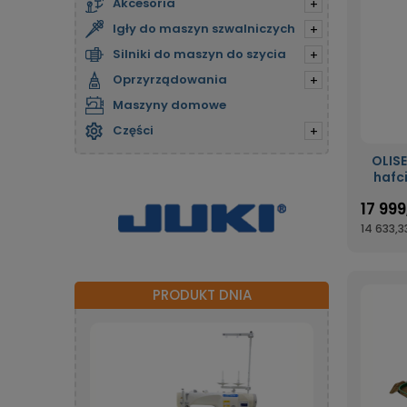
Akcesoria
+
Igły do maszyn szwalniczych
+
Silniki do maszyn do szycia
+
Oprzyrządowania
+
Maszyny domowe
Części
+
OLISEW OL
hafc
17 999
14 633,33
PRODUKT DNIA