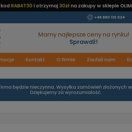
 kod
RABAT30
i otrzymaj
30zł
na zakupy w sklepie OLIM
+48 880 110 024
Mamy najlepsze ceny na rynku!
Sprawdź!
mocje
Kontakt
O firmie
Zaufali nam
Ka
firma będzie nieczynna. Wysyłka zamówień złożonych w 
Dziękujemy za wyrozumiałość.