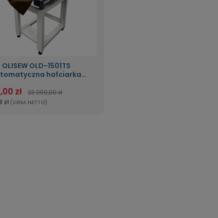
OLISEW OLD-1501TS
tomatyczna hafciarka
nogłowicowa 15-igłowa
,00 zł
23 900,00 zł
8 zł
(CENA NETTO)