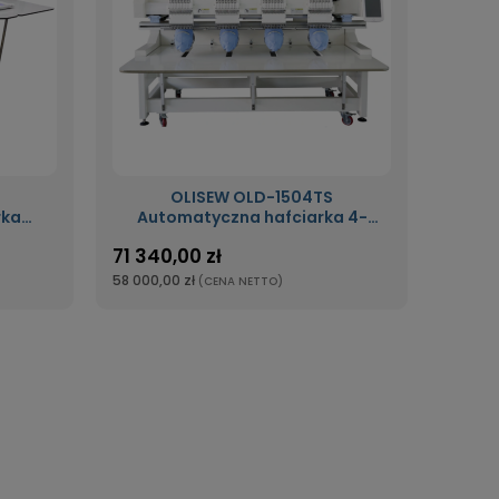
OLISEW OLD-1504TS
rka
Automatyczna hafciarka 4-
wa o
głowicowa 15-igłowa
71 340,00 zł
58 000,00 zł
(CENA NETTO)