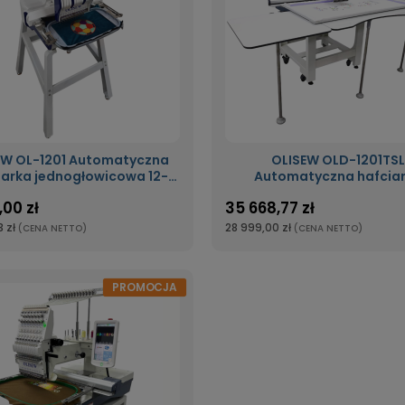
-1201 Automatyczna
OLISEW OLD-1201TSL
iarka jednogłowicowa 12-
Automatyczna hafcia
igłowa
jednogłowicowa 12-igło
,00 zł
35 668,77 zł
dużym polu pracy
 zł
28 999,00 zł
(CENA NETTO)
(CENA NETTO)
PROMOCJA