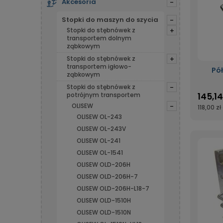
Akcesoria
-
Stopki do maszyn do szycia
-
Stopki do stębnówek z
+
transportem dolnym
ząbkowym
Stopki do stębnówek z
+
transportem igłowo-
Pó
ząbkowym
Stopki do stębnówek z
-
145,14
potrójnym transportem
OLISEW
-
118,00 zł
OLISEW OL-243
OLISEW OL-243V
OLISEW OL-241
OLISEW OL-1541
OLISEW OLD-206H
OLISEW OLD-206H-7
OLISEW OLD-206H-L18-7
OLISEW OLD-1510H
OLISEW OLD-1510N