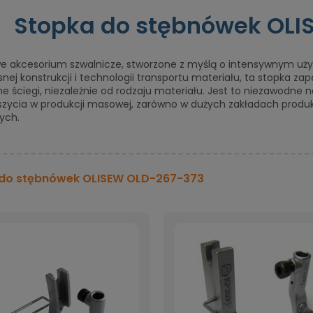
Stopka do stębnówek OL
e akcesorium szwalnicze, stworzone z myślą o intensywnym uż
ej konstrukcji i technologii transportu materiału, ta stopka z
e ściegi, niezależnie od rodzaju materiału. Jest to niezawodne 
szycia w produkcji masowej, zarówno w dużych zakładach produk
ych.
do stębnówek OLISEW OLD-267-373