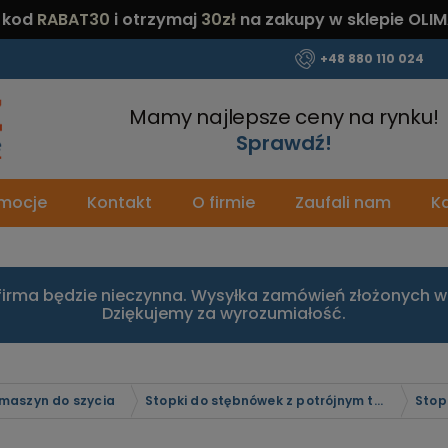
 kod
RABAT30
i otrzymaj
30zł
na zakupy w sklepie OLIM
+48 880 110 024
Mamy najlepsze ceny na rynku!
Sprawdź!
mocje
Kontakt
O firmie
Zaufali nam
Ka
firma będzie nieczynna. Wysyłka zamówień złożonych w 
Dziękujemy za wyrozumiałość.
 maszyn do szycia
Stopki do stębnówek z potrójnym transportem