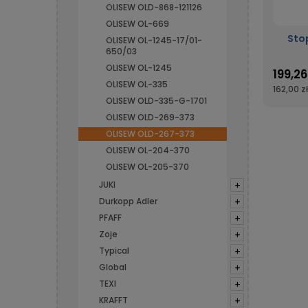
OLISEW OLD-868-121126
OLISEW OL-669
Sto
OLISEW OL-1245-17/01-
650/03
OLISEW OL-1245
199,26
OLISEW OL-335
162,00 zł
OLISEW OLD-335-G-1701
OLISEW OLD-269-373
OLISEW OLD-267-373
OLISEW OL-204-370
OLISEW OL-205-370
JUKI
+
Durkopp Adler
+
PFAFF
+
Zoje
+
Typical
+
Global
+
TEXI
+
KRAFFT
+