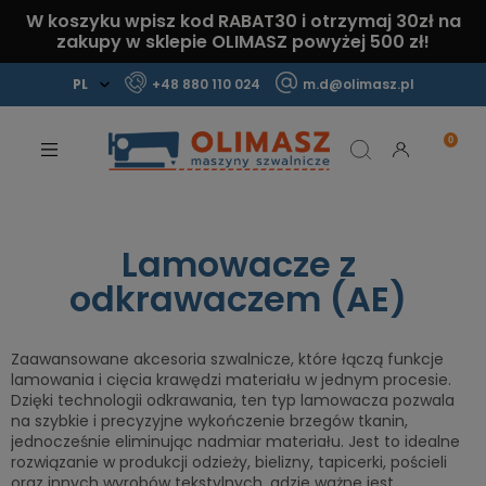
W koszyku wpisz kod
RABAT30
i otrzymaj
30zł
na
zakupy w sklepie OLIMASZ powyżej 500 zł!
+48 880 110 024
m.d@olimasz.pl
Mamy najlepsze ceny na rynku!
Sprawdź!
Lamowacze z
odkrawaczem (AE)
Zaawansowane akcesoria szwalnicze, które łączą funkcje
lamowania i cięcia krawędzi materiału w jednym procesie.
Dzięki technologii odkrawania, ten typ lamowacza pozwala
na szybkie i precyzyjne wykończenie brzegów tkanin,
jednocześnie eliminując nadmiar materiału. Jest to idealne
rozwiązanie w produkcji odzieży, bielizny, tapicerki, pościeli
oraz innych wyrobów tekstylnych, gdzie ważne jest