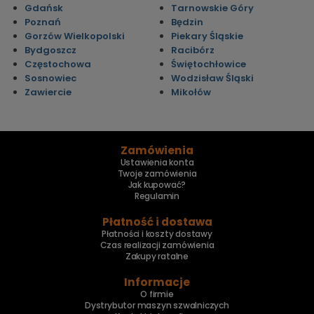
Gdańsk
Tarnowskie Góry
Poznań
Będzin
Gorzów Wielkopolski
Piekary Śląskie
Bydgoszcz
Racibórz
Częstochowa
Świętochłowice
Sosnowiec
Wodzisław Śląski
Zawiercie
Mikołów
Zamówienia
Ustawienia konta
Twoje zamówienia
Jak kupować?
Regulamin
Płatność i dostawa
Płatności i koszty dostawy
Czas realizacji zamówienia
Zakupy ratalne
Informacje
O firmie
Dystrybutor maszyn szwalniczych