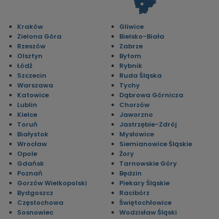
Kraków
Gliwice
Zielona Góra
Bielsko-Biała
Rzeszów
Zabrze
Olsztyn
Bytom
Łódź
Rybnik
Szczecin
Ruda Śląska
Warszawa
Tychy
Katowice
Dąbrowa Górnicza
Lublin
Chorzów
Kielce
Jaworzno
Toruń
Jastrzębie-Zdrój
Białystok
Mysłowice
Wrocław
Siemianowice Śląskie
Opole
Żory
Gdańsk
Tarnowskie Góry
Poznań
Będzin
Gorzów Wielkopolski
Piekary Śląskie
Bydgoszcz
Racibórz
Częstochowa
Świętochłowice
Sosnowiec
Wodzisław Śląski