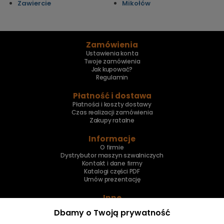
Zawiercie
Mikołów
Zamówienia
Ustawienia konta
Twoje zamówienia
Jak kupować?
Regulamin
Płatność i dostawa
Płatności i koszty dostawy
Czas realizacji zamówienia
Zakupy ratalne
Informacje
O firmie
Dystrybutor maszyn szwalniczych
Kontakt i dane firmy
Katalogi części PDF
Umów prezentację
Inne
Skup maszyn
Dbamy o Twoją prywatność
Naprawa maszyn