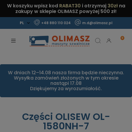
W koszyku wpisz kod
RABAT30
i otrzymaj
30zł
na
zakupy w sklepie OLIMASZ powyżej 500 zł!
+48 880 110 024
m.d@olimasz.pl
Mamy najlepsze ceny na rynku!
Sprawdź!
W dniach 12–14.08 nasza firma będzie nieczynna.
Wysyłka zamówień złożonych w tym okresie
nastąpi 17.08
Dziękujemy za wyrozumiałość.
Części OLISEW OL-
1580NH-7