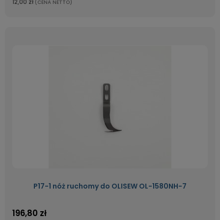
12,00 zł
(CENA NETTO)
P17-1 nóż ruchomy do OLISEW OL-1580NH-7
196,80 zł