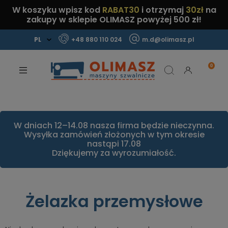
W koszyku wpisz kod
RABAT30
i otrzymaj
30zł
na
zakupy w sklepie OLIMASZ powyżej 500 zł!
+48 880 110 024
m.d@olimasz.pl
Mamy najlepsze ceny na rynku!
Sprawdź!
W dniach 12–14.08 nasza firma będzie nieczynna.
Wysyłka zamówień złożonych w tym okresie
nastąpi 17.08
Dziękujemy za wyrozumiałość.
Żelazka przemysłowe