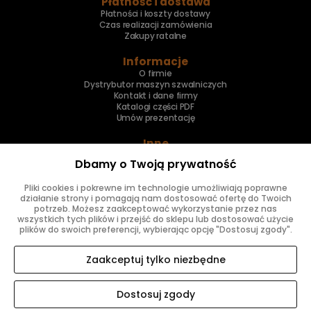
Płatność i dostawa
Płatności i koszty dostawy
Czas realizacji zamówienia
Zakupy ratalne
Informacje
O firmie
Dystrybutor maszyn szwalniczych
Kontakt i dane firmy
Katalogi części PDF
Umów prezentację
Inne
Skup maszyn
Dbamy o Twoją prywatność
Naprawa maszyn
Pliki cookies i pokrewne im technologie umożliwiają poprawne
Znajdziesz nas
działanie strony i pomagają nam dostosować ofertę do Twoich
potrzeb. Możesz zaakceptować wykorzystanie przez nas
wszystkich tych plików i przejść do sklepu lub dostosować użycie
plików do swoich preferencji, wybierając opcję "Dostosuj zgody".
Zaakceptuj tylko niezbędne
Dostosuj zgody