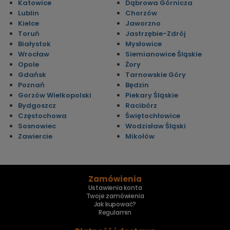
Katowice
Dąbrowa Górnicza
Lublin
Chorzów
Kielce
Jaworzno
Toruń
Jastrzębie-Zdrój
Białystok
Mysłowice
Wrocław
Siemianowice Śląskie
Opole
Żory
Gdańsk
Tarnowskie Góry
Poznań
Będzin
Gorzów Wielkopolski
Piekary Śląskie
Bydgoszcz
Racibórz
Częstochowa
Świętochłowice
Sosnowiec
Wodzisław Śląski
Zawiercie
Mikołów
Zamówienia
Ustawienia konta
Twoje zamówienia
Jak kupować?
Regulamin