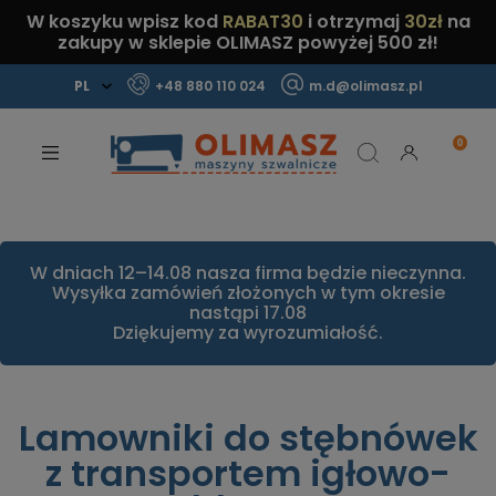
W koszyku wpisz kod
RABAT30
i otrzymaj
30zł
na
zakupy w sklepie OLIMASZ powyżej 500 zł!
+48 880 110 024
m.d@olimasz.pl
Mamy najlepsze ceny na rynku!
Sprawdź!
W dniach 12–14.08 nasza firma będzie nieczynna.
Wysyłka zamówień złożonych w tym okresie
nastąpi 17.08
Dziękujemy za wyrozumiałość.
Lamowniki do stębnówek
z transportem igłowo-