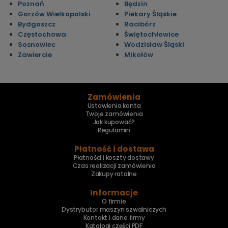
Poznań
Będzin
Gorzów Wielkopolski
Piekary Śląskie
Bydgoszcz
Racibórz
Częstochowa
Świętochłowice
Sosnowiec
Wodzisław Śląski
Zawiercie
Mikołów
Zamówienia
Ustawienia konta
Twoje zamówienia
Jak kupować?
Regulamin
Płatność i dostawa
Płatności i koszty dostawy
Czas realizacji zamówienia
Zakupy ratalne
Informacje
O firmie
Dystrybutor maszyn szwalniczych
Kontakt i dane firmy
Katalogi części PDF