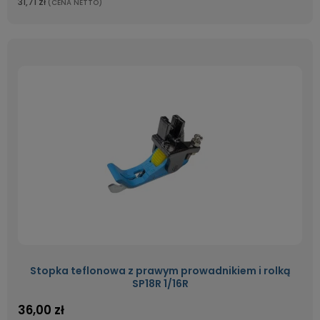
31,71 zł
(CENA NETTO)
Stopka teflonowa z prawym prowadnikiem i rolką
SP18R 1/16R
36,00 zł