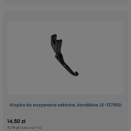
Stopka do wszywania cekinów, koralików JZ-13785D
14,50 zł
11,79 zł
(CENA NETTO)