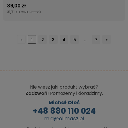
39,00 zł
31,71 zł
(CENA NETTO)
«
1
2
3
4
5
...
7
»
Nie wiesz jaki produkt wybrać?
Zadzwoń!
Pomożemy i doradzimy.
Michał Oleś
+48 880 110 024
m.d@olimasz.pl