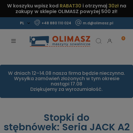
W koszyku wpisz kod
RABAT30
i otrzymaj
30zł
na
zakupy w sklepie OLIMASZ powyżej 500 zł!
+48 880 110 024
m.d@olimasz.pl
Mamy najlepsze ceny na rynku!
Sprawdź!
W dniach 12–14.08 nasza firma będzie nieczynna.
Wysyłka zamówień złożonych w tym okresie
nastąpi 17.08
Dziękujemy za wyrozumiałość.
Stopki do
stębnówek: Seria JACK A2