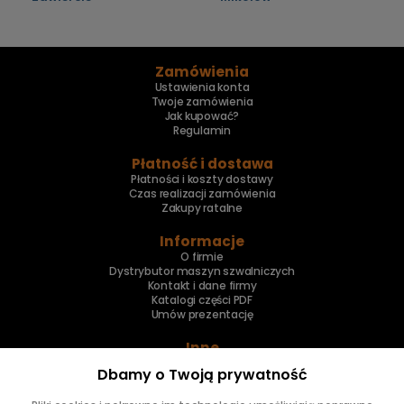
Zamówienia
Ustawienia konta
Twoje zamówienia
Jak kupować?
Regulamin
Płatność i dostawa
Płatności i koszty dostawy
Czas realizacji zamówienia
Zakupy ratalne
Informacje
O firmie
Dystrybutor maszyn szwalniczych
Kontakt i dane firmy
Katalogi części PDF
Umów prezentację
Inne
Skup maszyn
Dbamy o Twoją prywatność
Naprawa maszyn