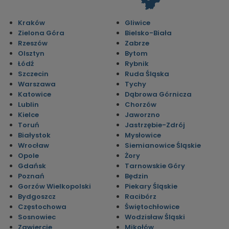
Kraków
Gliwice
Zielona Góra
Bielsko-Biała
Rzeszów
Zabrze
Olsztyn
Bytom
Łódź
Rybnik
Szczecin
Ruda Śląska
Warszawa
Tychy
Katowice
Dąbrowa Górnicza
Lublin
Chorzów
Kielce
Jaworzno
Toruń
Jastrzębie-Zdrój
Białystok
Mysłowice
Wrocław
Siemianowice Śląskie
Opole
Żory
Gdańsk
Tarnowskie Góry
Poznań
Będzin
Gorzów Wielkopolski
Piekary Śląskie
Bydgoszcz
Racibórz
Częstochowa
Świętochłowice
Sosnowiec
Wodzisław Śląski
Zawiercie
Mikołów