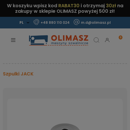
W koszyku wpisz kod
RABAT30
i otrzymaj
30zł
na
zakupy w sklepie OLIMASZ powyżej 500 zł!
+48 880 110 024
m.d@olimasz.pl
Mamy najlepsze ceny na rynku!
Sprawdź!
Szpulki JACK