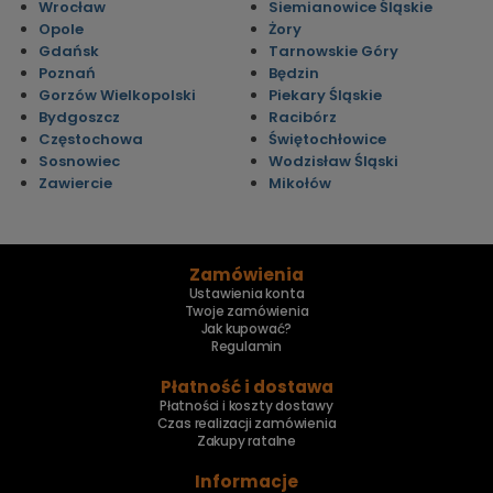
Wrocław
Siemianowice Śląskie
Opole
Żory
Gdańsk
Tarnowskie Góry
Poznań
Będzin
Gorzów Wielkopolski
Piekary Śląskie
Bydgoszcz
Racibórz
Częstochowa
Świętochłowice
Sosnowiec
Wodzisław Śląski
Zawiercie
Mikołów
Zamówienia
Ustawienia konta
Twoje zamówienia
Jak kupować?
Regulamin
Płatność i dostawa
Płatności i koszty dostawy
Czas realizacji zamówienia
Zakupy ratalne
Informacje