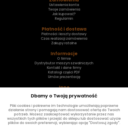
Ustawienia konta
Twoje zamówienia
Jak kupować?
Regulamin
Płatność i dostawa
Płatności i koszty dostawy
Czas realizacji zamówienia
Zakupy ratalne
Informacje
O firmie
Dystrybutor maszyn szwalniczych
Kontakt i dane firmy
Katalogi części PDF
Umów prezentację
Inne
Skup maszyn
Dbamy o Twoją prywatność
Naprawa maszyn
Pliki cookies i pokrewne im technologie umożliwiają poprawne
Znajdziesz nas
działanie strony i pomagają nam dostosować ofertę do Twoich
potrzeb. Możesz zaakceptować wykorzystanie przez nas
wszystkich tych plików i przejść do sklepu lub dostosować użycie
plików do swoich preferencji, wybierając opcję "Dostosuj zgody".