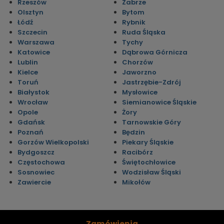
Rzeszów
Zabrze
Olsztyn
Bytom
Łódź
Rybnik
Szczecin
Ruda Śląska
Warszawa
Tychy
Katowice
Dąbrowa Górnicza
Lublin
Chorzów
Kielce
Jaworzno
Toruń
Jastrzębie-Zdrój
Białystok
Mysłowice
Wrocław
Siemianowice Śląskie
Opole
Żory
Gdańsk
Tarnowskie Góry
Poznań
Będzin
Gorzów Wielkopolski
Piekary Śląskie
Bydgoszcz
Racibórz
Częstochowa
Świętochłowice
Sosnowiec
Wodzisław Śląski
Zawiercie
Mikołów
Zamówienia