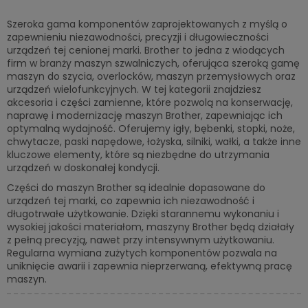
Szeroka gama komponentów zaprojektowanych z myślą o
zapewnieniu niezawodności, precyzji i długowieczności
urządzeń tej cenionej marki. Brother to jedna z wiodących
firm w branży maszyn szwalniczych, oferująca szeroką gamę
maszyn do szycia, overlocków, maszyn przemysłowych oraz
urządzeń wielofunkcyjnych. W tej kategorii znajdziesz
akcesoria i części zamienne, które pozwolą na konserwację,
naprawę i modernizację maszyn Brother, zapewniając ich
optymalną wydajność. Oferujemy igły, bębenki, stopki, noże,
chwytacze, paski napędowe, łożyska, silniki, wałki, a także inne
kluczowe elementy, które są niezbędne do utrzymania
urządzeń w doskonałej kondycji.
Części do maszyn Brother są idealnie dopasowane do
urządzeń tej marki, co zapewnia ich niezawodność i
długotrwałe użytkowanie. Dzięki starannemu wykonaniu i
wysokiej jakości materiałom, maszyny Brother będą działały
z pełną precyzją, nawet przy intensywnym użytkowaniu.
Regularna wymiana zużytych komponentów pozwala na
uniknięcie awarii i zapewnia nieprzerwaną, efektywną pracę
maszyn.