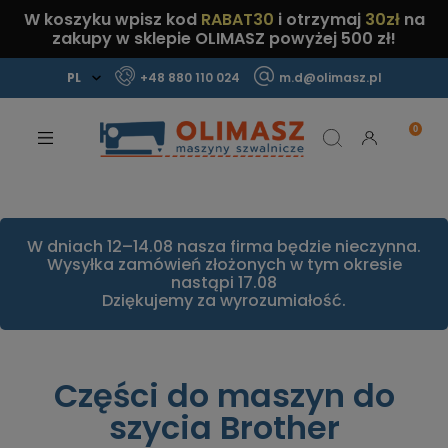
W koszyku wpisz kod
RABAT30
i otrzymaj
30zł
na
zakupy w sklepie OLIMASZ powyżej 500 zł!
+48 880 110 024
m.d@olimasz.pl
Mamy najlepsze ceny na rynku!
Sprawdź!
W dniach 12–14.08 nasza firma będzie nieczynna.
Wysyłka zamówień złożonych w tym okresie
nastąpi 17.08
Dziękujemy za wyrozumiałość.
Części do maszyn do
szycia Brother