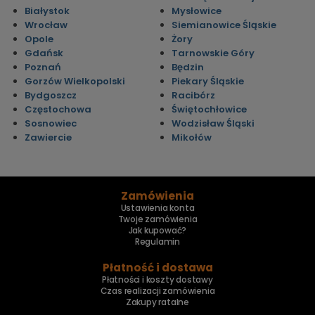
Białystok
Mysłowice
Wrocław
Siemianowice Śląskie
Opole
Żory
Gdańsk
Tarnowskie Góry
Poznań
Będzin
Gorzów Wielkopolski
Piekary Śląskie
Bydgoszcz
Racibórz
Częstochowa
Świętochłowice
Sosnowiec
Wodzisław Śląski
Zawiercie
Mikołów
Zamówienia
Ustawienia konta
Twoje zamówienia
Jak kupować?
Regulamin
Płatność i dostawa
Płatności i koszty dostawy
Czas realizacji zamówienia
Zakupy ratalne