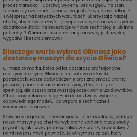
proces transakcji i uczciwą wycenę. Bez względu na stan
techniczny czy model urządzenia, jesteśmy gotowi odkupić
Twój sprzęt na korzystnych warunkach. Skorzystaj z naszej
oferty, aby łatwo pozbyć się niepotrzebnych maszyn i zyskać
dodatkowe środki na inwestycje w nowe technologie lub inne
potrzeby. Z
Olimasz
sprzedaż starej maszyny jest szybka,
wygodna i bezproblemowa!
Dlaczego warto wybrać Olimasz jako
dostawcę maszyn do szycia Gliwice?
Olimasz to marka, która od lat dostarcza profesjonalne
maszyny do szycia Gliwice dla klientów o różnych
potrzebach. Nasze doświadczenie oraz znajomość branży
pozwalają nam dostarczać maszyny, które nie tylko
spełniają, ale często przewyższają oczekiwania użytkowników.
Oferujemy pełną obsługę – od doradztwa w wyborze
odpowiedniego modelu, po wsparcie techniczne i
serwisowanie maszyn.
Stawiamy na jakość, innowacyjność i niezawodność, dlatego
nasze maszyny są chętnie wybierane zarówno przez osoby
prywatne, jak i przez profesjonalistów z branży krawieckiej. Z
nami możesz mieć pewność, że otrzymasz sprzęt, który