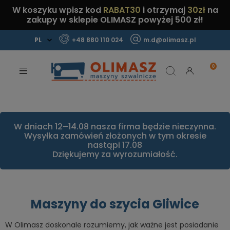
W koszyku wpisz kod
RABAT30
i otrzymaj
30zł
na
zakupy w sklepie OLIMASZ powyżej 500 zł!
+48 880 110 024
m.d@olimasz.pl
Mamy najlepsze ceny na rynku!
Sprawdź!
W dniach 12–14.08 nasza firma będzie nieczynna.
Wysyłka zamówień złożonych w tym okresie
nastąpi 17.08
Dziękujemy za wyrozumiałość.
Maszyny do szycia Gliwice
W Olimasz doskonale rozumiemy, jak ważne jest posiadanie