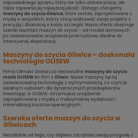
odpowiedniego sprzętu, który nie tylko ułatwia pracę, ale
także zapewnia jej najwyższą jakość. Dlatego oferujemy
maszyny do szycia Gliwice
, które zostały zaprojektowane z
myślą o wszystkich, którzy chcą realizować swoje projekty z
precyzją i dbałością o każdy szczegół. Nasza oferta obejmuje
szeroki wachlarz maszyn do szycia – od modeli domowych
po zaawansowane urządzenia przemysłowe, idealne do
intensywnej eksploatacji.
Maszyny do szycia Gliwice – doskonała
technologia OLISEW
Firma Olimasz dostarcza niezawodne
maszyny do szycia
marki OLISEW
do firm z
Gliwic
. Nasze maszyny łączą
zaawansowaną technologię z wytrzymałością, co czyni je
idealnym wyborem dla dynamicznych przedsiębiorstw.
Inwestując w OLISEW, otrzymujesz urządzenie
zaprojektowane z myślą o maksymalnej wydajności i
minimalizacji kosztów operacyjnych.
Szeroka oferta maszyn do szycia w
Gliwicach
Niezależnie od tego, czy dopiero zaczynasz swoją przygodę z