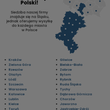
Polski!
Siedziba naszej firmy
znajduje się na Śląsku,
jednak oferujemy wysyłkę
do każdego miasta
w Polsce
Kraków
Gliwice
Zielona Góra
Bielsko-Biała
Rzeszów
Zabrze
Olsztyn
Bytom
Łódź
Rybnik
Szczecin
Ruda Śląska
Warszawa
Tychy
Katowice
Dąbrowa Górnicza
Lublin
Chorzów
Kielce
Jaworzno
Toruń
Jastrzębie-Zdrój