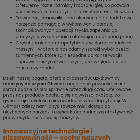
Oferujemy różne rozmiary i rodzaje igieł, co pozwala
dostosować je do różnych materiałów i technik szycia.
Prowadniki,
lamowniki
i inne akcesoria – te dodatkowe
narzędzia pomagają w wykonywaniu bardziej
skomplikowanych operacji szycia, zapewniając
precyzyjne wykończenia i ułatwiając codzienną pracę.
Części zamienne kompatybilne z wieloma modelami
maszyn – w ofercie posiadamy szeroki wybór części
zamiennych, które są niezbędne do konserwacji i
naprawy maszyn szwalniczych, bez względu na ich
markę czy model.
Dzięki naszej bogatej ofercie akcesoriów, użytkownicy
maszyny do szycia Gliwice
mogą mieć pewność, że ich
sprzęt będzie działał sprawnie przez długi czas. Oferowane
przez nas produkty cechują się najwyższą jakością, co
gwarantuje trwałość i niezawodność w każdej sytuacji. W
Olimasz zależy nam, abyś zawsze miał dostęp do
niezbędnych narzędzi i części, które podnoszą efektywność
pracy i wydajność Twojej maszyny.
Innowacyjne technologie i
niezawodność – cechy naszych