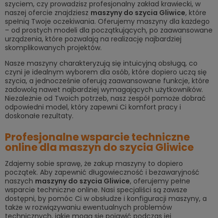
szyciem, czy prowadzisz profesjonalny zakład krawiecki, w
naszej ofercie znajdziesz
m
aszyny do szycia Gliwice
, które
spełnią Twoje oczekiwania. Oferujemy maszyny dla każdego
– od prostych modeli dla początkujących, po zaawansowane
urządzenia, które pozwalają na realizację najbardziej
skomplikowanych projektów.
Nasze maszyny charakteryzują się intuicyjną obsługą, co
czyni je idealnym wyborem dla osób, które dopiero uczą się
szycia, a jednocześnie oferują zaawansowane funkcje, które
zadowolą nawet najbardziej wymagających użytkowników.
Niezależnie od Twoich potrzeb, nasz zespół pomoże dobrać
odpowiedni model, który zapewni Ci komfort pracy i
doskonałe rezultaty.
Profesjonalne wsparcie techniczne
online dla maszyn do szycia Gliwice
Zdajemy sobie sprawę, że zakup maszyny to dopiero
początek. Aby zapewnić długowieczność i bezawaryjność
naszych
m
aszyny do szycia Gliwice
, oferujemy pełne
wsparcie techniczne online. Nasi specjaliści są zawsze
dostępni, by pomóc Ci w obsłudze i konfiguracji maszyny, a
także w rozwiązywaniu ewentualnych problemów
technicznych, jakie mogą się pojawić podczas jej