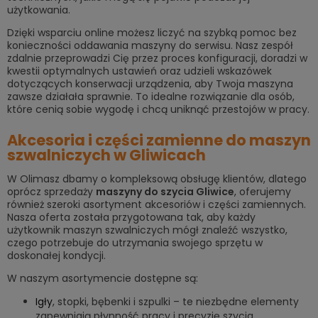
użytkowania.
Dzięki wsparciu online możesz liczyć na szybką pomoc bez
konieczności oddawania maszyny do serwisu. Nasz zespół
zdalnie przeprowadzi Cię przez proces konfiguracji, doradzi w
kwestii optymalnych ustawień oraz udzieli wskazówek
dotyczących konserwacji urządzenia, aby Twoja maszyna
zawsze działała sprawnie. To idealne rozwiązanie dla osób,
które cenią sobie wygodę i chcą uniknąć przestojów w pracy.
Akcesoria i części zamienne do maszyn
szwalniczych w Gliwicach
W Olimasz dbamy o kompleksową obsługę klientów, dlatego
oprócz sprzedaży
maszyny do szycia Gliwice
, oferujemy
również szeroki asortyment akcesoriów i części zamiennych.
Nasza oferta została przygotowana tak, aby każdy
użytkownik maszyn szwalniczych mógł znaleźć wszystko,
czego potrzebuje do utrzymania swojego sprzętu w
doskonałej kondycji.
W naszym asortymencie dostępne są:
Igły
, stopki, bębenki i szpulki – te niezbędne elementy
zapewniają płynność pracy i precyzję szycia.