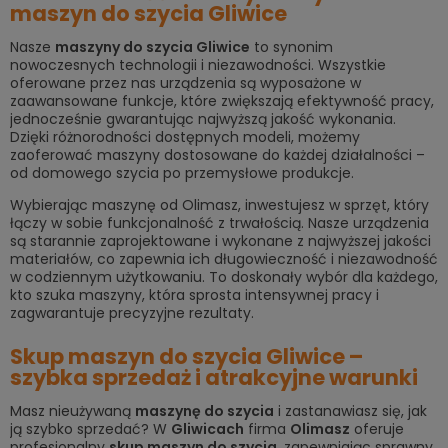
maszyn do szycia Gliwice
Nasze
m
aszyny do szycia Gliwice
to synonim
nowoczesnych technologii i niezawodności. Wszystkie
oferowane przez nas urządzenia są wyposażone w
zaawansowane funkcje, które zwiększają efektywność pracy,
jednocześnie gwarantując najwyższą jakość wykonania.
Dzięki różnorodności dostępnych modeli, możemy
zaoferować maszyny dostosowane do każdej działalności –
od domowego szycia po przemysłowe produkcje.
Wybierając maszynę od Olimasz, inwestujesz w sprzęt, który
łączy w sobie funkcjonalność z trwałością. Nasze urządzenia
są starannie zaprojektowane i wykonane z najwyższej jakości
materiałów, co zapewnia ich długowieczność i niezawodność
w codziennym użytkowaniu. To doskonały wybór dla każdego,
kto szuka maszyny, która sprosta intensywnej pracy i
zagwarantuje precyzyjne rezultaty.
Skup maszyn do szycia Gliwice –
szybka sprzedaż i atrakcyjne warunki
Masz nieużywaną
maszynę do szycia
i zastanawiasz się, jak
ją szybko sprzedać? W
Gliwicach
firma
Olimasz
oferuje
profesjonalny
skup maszyn do szycia
, zapewniając sprawny