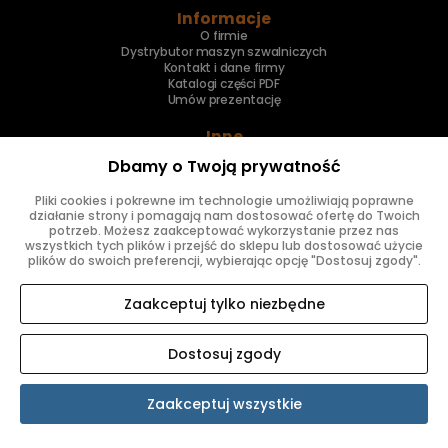
Informacje
O firmie
Dystrybutor maszyn szwalniczych
Kontakt i dane firmy
Katalogi części PDF
Umów prezentację
Inne
Skup maszyn
Dbamy o Twoją prywatność
Naprawa maszyn
Pliki cookies i pokrewne im technologie umożliwiają poprawne
Znajdziesz nas
działanie strony i pomagają nam dostosować ofertę do Twoich
potrzeb. Możesz zaakceptować wykorzystanie przez nas
wszystkich tych plików i przejść do sklepu lub dostosować użycie
plików do swoich preferencji, wybierając opcję "Dostosuj zgody".
Zaakceptuj tylko niezbędne
Dostosuj zgody
SKLEP INTERNETOWY SHOPER.PL
Zaakceptuj wszystkie
Pokaż pełną wersję strony