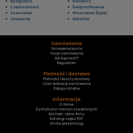
Bydgoszcz
Racibórz
Częstochowa
Świętochłowice
Sosnowiec
Wodzisław Śląski
Zawiercie
Mikołów
Zamówienia
Ustawienia konta
Twoje zamówienia
Jak kupować?
Regulamin
Płatność i dostawa
Płatności i koszty dostawy
Czas realizacji zamówienia
Zakupy ratalne
Informacje
O firmie
Dystrybutor maszyn szwalniczych
Kontakt i dane firmy
Katalogi części PDF
Umów prezentację