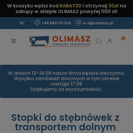
W koszyku wpisz kod
RABAT30
i otrzymaj
30zł
na
zakupy w sklepie OLIMASZ powyżej 500 zł!
+48 880 110 024
m.d@olimasz.pl
Mamy najlepsze ceny na rynku!
Sprawdź!
W dniach 12–14.08 nasza firma będzie nieczynna.
Wysyłka zamówień złożonych w tym okresie
nastąpi 17.08
Dziękujemy za wyrozumiałość.
Stopki do stębnówek z
transportem dolnym