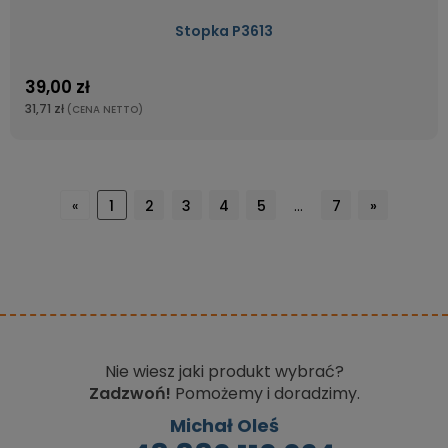
Stopka P3613
39,00 zł
31,71 zł
(CENA NETTO)
«
1
2
3
4
5
...
7
»
Nie wiesz jaki produkt wybrać?
Zadzwoń!
Pomożemy i doradzimy.
Michał Oleś