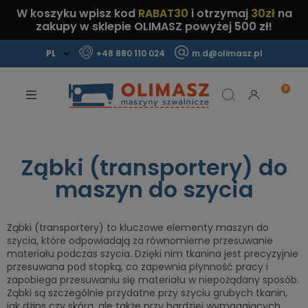
W koszyku wpisz kod
RABAT30
i otrzymaj
30zł
na
zakupy w sklepie OLIMASZ powyżej 500 zł!
+48 880 110 024
m.d@olimasz.pl
Mamy najlepsze ceny na rynku!
Sprawdź!
Ząbki (transportery) do
maszyn do szycia
Ząbki (transportery) to kluczowe elementy maszyn do
szycia, które odpowiadają za równomierne przesuwanie
materiału podczas szycia. Dzięki nim tkanina jest precyzyjnie
przesuwana pod stopką, co zapewnia płynność pracy i
zapobiega przesuwaniu się materiału w niepożądany sposób.
Ząbki są szczególnie przydatne przy szyciu grubych tkanin,
jak dżins czy skóra, ale także przy bardziej wymagających