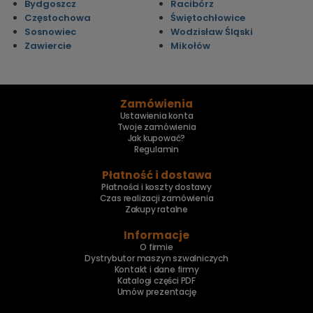
Bydgoszcz
Racibórz
Częstochowa
Świętochłowice
Sosnowiec
Wodzisław Śląski
Zawiercie
Mikołów
Zamówienia
Ustawienia konta
Twoje zamówienia
Jak kupować?
Regulamin
Płatność i dostawa
Płatności i koszty dostawy
Czas realizacji zamówienia
Zakupy ratalne
Informacje
O firmie
Dystrybutor maszyn szwalniczych
Kontakt i dane firmy
Katalogi części PDF
Umów prezentację