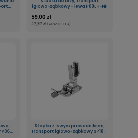
ywania
Stopka do bizy, transport
port
igłowo-ząbkowy - lewa P69LH-NF
-NF
59,00 zł
47,97 zł
(CENA NETTO)
awa,
Stopka z lewym prowadnikiem,
y P36N-
transport igłowo-ząbkowy SP18L-
NF