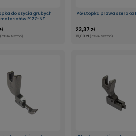
opka do szycia grubych
Półstopka prawa szeroka 
materiałów P127-NF
zł
23,37 zł
19,00 zł
(CENA NETTO)
(CENA NETTO)