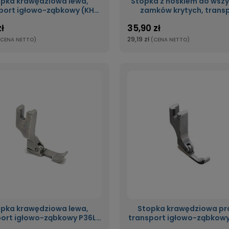
pka krawędziowa lewa,
Stopka z noskiem do wsz
port igłowo-ząbkowy (KH)
zamków krytych, trans
P36LN-NF
igłowo-ząbkowy S518N
zł
35,90 zł
29,19 zł
(CENA NETTO)
(CENA NETTO)
pka krawędziowa lewa,
Stopka krawędziowa pr
port igłowo-ząbkowy P36L-
transport igłowo-ząbkow
NF
NF