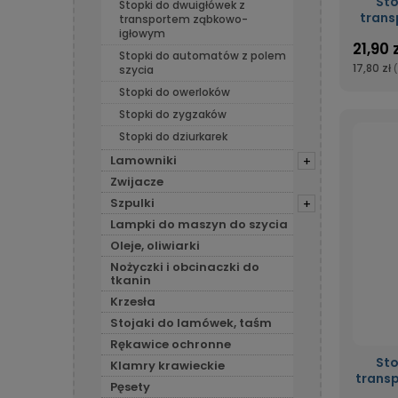
Sto
Stopki do dwuigłówek z
trans
transportem ząbkowo-
igłowym
21,90 
Stopki do automatów z polem
17,80 zł
szycia
Stopki do owerloków
Stopki do zygzaków
Stopki do dziurkarek
Lamowniki
+
Zwijacze
Szpulki
+
Lampki do maszyn do szycia
Oleje, oliwiarki
Nożyczki i obcinaczki do
tkanin
Krzesła
Stojaki do lamówek, taśm
Rękawice ochronne
Sto
Klamry krawieckie
trans
Pęsety