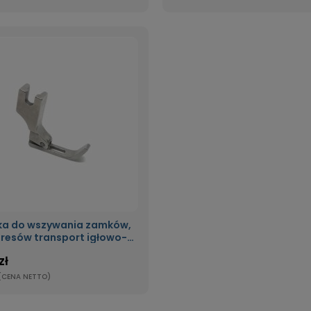
ka do wszywania zamków,
resów transport igłowo-
ząbkowy P363-NF
zł
(CENA NETTO)