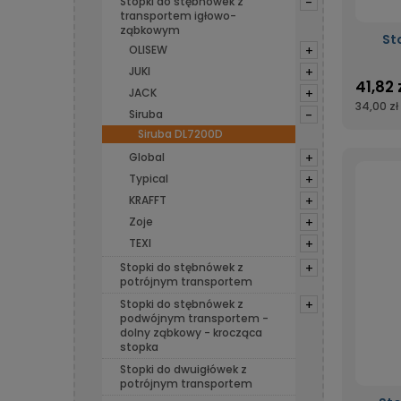
Stopki do stębnówek z
-
transportem igłowo-
ząbkowym
St
OLISEW
+
JUKI
+
41,82 
JACK
+
34,00 zł
Siruba
-
Siruba DL7200D
Global
+
Typical
+
KRAFFT
+
Zoje
+
TEXI
+
Stopki do stębnówek z
+
potrójnym transportem
Stopki do stębnówek z
+
podwójnym transportem -
dolny ząbkowy - krocząca
stopka
Stopki do dwuigłówek z
potrójnym transportem