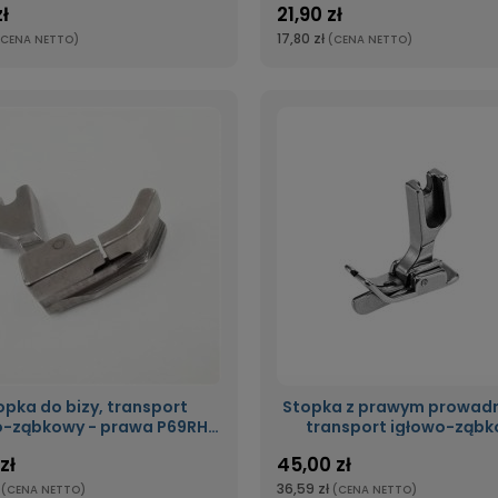
zł
21,90 zł
17,80 zł
(CENA NETTO)
(CENA NETTO)
opka do bizy, transport
Stopka z prawym prowadn
o-ząbkowy - prawa P69RH-
transport igłowo-ząb
NF
SP18R-NF
zł
45,00 zł
36,59 zł
(CENA NETTO)
(CENA NETTO)