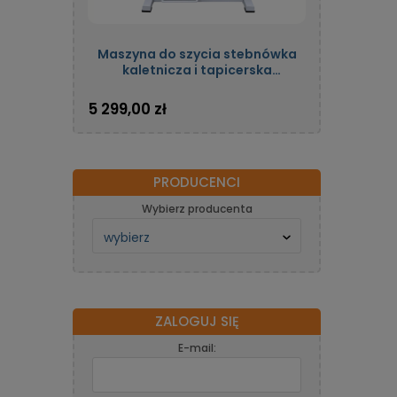
Maszyna do szycia stebnówka
kaletnicza i tapicerska
jednoigłowa automatyczna z
potrójnym transportem oraz
5 299,00 zł
silnikiem energooszczędnym
OLISEW OLD-206H-7
PRODUCENCI
Wybierz producenta
ZALOGUJ SIĘ
E-mail: