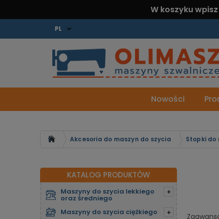
W koszyku wpisz
Nowości
Pro
Strona główna
Akcesoria do maszyn do szycia
Stopki do
KATALOG PRODUKTÓW
Maszyny do szycia lekkiego
+
oraz średniego
Maszyny do szycia ciężkiego
+
Zaawanso