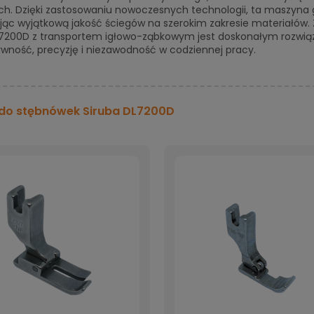
ch. Dzięki zastosowaniu nowoczesnych technologii, ta maszyna 
ąc wyjątkową jakość ściegów na szerokim zakresie materiałów. 
L7200D z transportem igłowo-ząbkowym jest doskonałym rozwiąz
wność, precyzję i niezawodność w codziennej pracy.
do stębnówek Siruba DL7200D