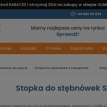
 kod
RABAT30
i otrzymaj
30zł
na zakupy w sklepie OLIM
+48 880 110 024
Mamy najlepsze ceny na rynku!
Sprawdź!
mocje
Kontakt
O firmie
Zaufali nam
Ka
 maszyn do szycia
Stopki do stębnówek z transportem igłowo-ząbkowym
Stopka do stębnówek S
wana maszyna do szycia przemysłowego, stworzona z myślą o w