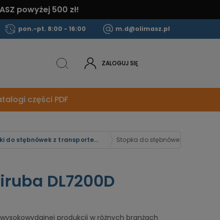
ASZ powyżej 500 zł!
pon.-pt. 8:00 - 16:00
m.d@olimasz.pl
ZALOGUJ SIĘ
talogi części PDF
Stopki do stębnówek z transportem igłowo-ząbkowym Siruba
Stopka do stębnówek Siruba DL7
iruba DL7200D
ysokowydajnej produkcji w różnych branżach