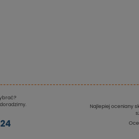
wybrać?
doradzimy.
Najlepiej oceniany 
s
024
Oce