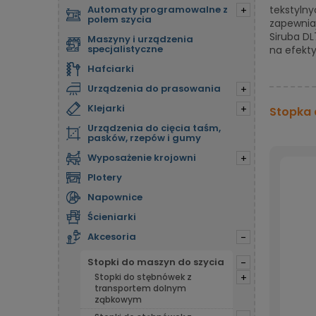
Automaty programowalne z
tekstylny
+
polem szycia
zapewniaj
Siruba D
Maszyny i urządzenia
specjalistyczne
na efekty
Hafciarki
Urządzenia do prasowania
+
Klejarki
+
Stopka 
Urządzenia do cięcia taśm,
pasków, rzepów i gumy
Wyposażenie krojowni
+
Plotery
Napownice
Ścieniarki
Akcesoria
-
Stopki do maszyn do szycia
-
Stopki do stębnówek z
+
transportem dolnym
ząbkowym