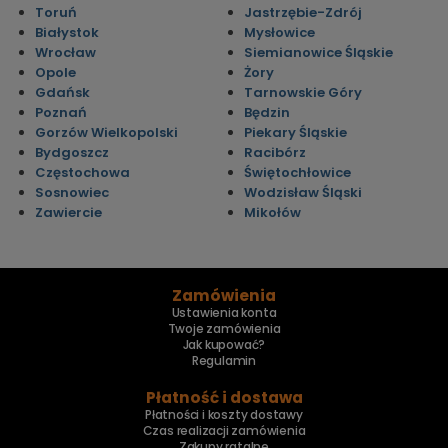
Toruń
Jastrzębie-Zdrój
Białystok
Mysłowice
Wrocław
Siemianowice Śląskie
Opole
Żory
Gdańsk
Tarnowskie Góry
Poznań
Będzin
Gorzów Wielkopolski
Piekary Śląskie
Bydgoszcz
Racibórz
Częstochowa
Świętochłowice
Sosnowiec
Wodzisław Śląski
Zawiercie
Mikołów
Zamówienia
Ustawienia konta
Twoje zamówienia
Jak kupować?
Regulamin
Płatność i dostawa
Płatności i koszty dostawy
Czas realizacji zamówienia
Zakupy ratalne