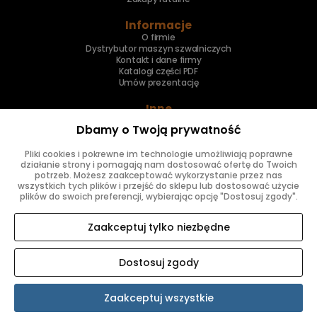
Informacje
O firmie
Dystrybutor maszyn szwalniczych
Kontakt i dane firmy
Katalogi części PDF
Umów prezentację
Inne
Skup maszyn
Dbamy o Twoją prywatność
Naprawa maszyn
Pliki cookies i pokrewne im technologie umożliwiają poprawne
Znajdziesz nas
działanie strony i pomagają nam dostosować ofertę do Twoich
potrzeb. Możesz zaakceptować wykorzystanie przez nas
wszystkich tych plików i przejść do sklepu lub dostosować użycie
plików do swoich preferencji, wybierając opcję "Dostosuj zgody".
Zaakceptuj tylko niezbędne
Dostosuj zgody
SKLEP INTERNETOWY SHOPER.PL
Zaakceptuj wszystkie