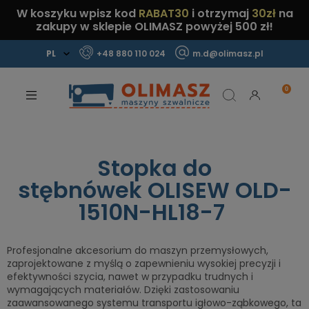
W koszyku wpisz kod
RABAT30
i otrzymaj
30zł
na
zakupy w sklepie OLIMASZ powyżej 500 zł!
+48 880 110 024
m.d@olimasz.pl
Mamy najlepsze ceny na rynku!
Sprawdź!
Stopka do
stębnówek OLISEW OLD-
1510N-HL18-7
Profesjonalne akcesorium do maszyn przemysłowych,
zaprojektowane z myślą o zapewnieniu wysokiej precyzji i
efektywności szycia, nawet w przypadku trudnych i
wymagających materiałów. Dzięki zastosowaniu
zaawansowanego systemu transportu igłowo-ząbkowego, ta