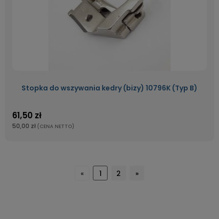
Stopka do wszywania kedry (bizy) 10796K (Typ B)
61,50 zł
50,00 zł
(CENA NETTO)
«
1
2
»