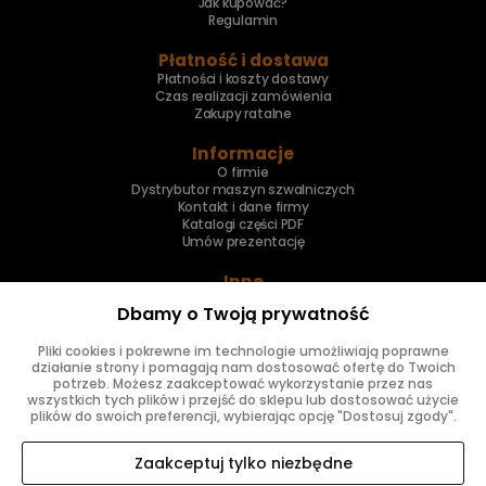
Jak kupować?
Regulamin
Płatność i dostawa
Płatności i koszty dostawy
Czas realizacji zamówienia
Zakupy ratalne
Informacje
O firmie
Dystrybutor maszyn szwalniczych
Kontakt i dane firmy
Katalogi części PDF
Umów prezentację
Inne
Skup maszyn
Dbamy o Twoją prywatność
Naprawa maszyn
Pliki cookies i pokrewne im technologie umożliwiają poprawne
Znajdziesz nas
działanie strony i pomagają nam dostosować ofertę do Twoich
potrzeb. Możesz zaakceptować wykorzystanie przez nas
wszystkich tych plików i przejść do sklepu lub dostosować użycie
plików do swoich preferencji, wybierając opcję "Dostosuj zgody".
Zaakceptuj tylko niezbędne