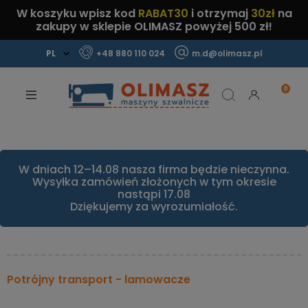
W koszyku wpisz kod
RABAT30
i otrzymaj
30zł
na
zakupy w sklepie OLIMASZ powyżej 500 zł!
+48 880 110 024
m.d@olimasz.pl
Mamy najlepsze ceny na rynku!
Sprawdź!
W dniach 12–14.08 nasza firma będzie nieczynna.
Wysyłka zamówień złożonych w tym okresie
nastąpi 17.08
Dziękujemy za wyrozumiałość.
Potrójny transport - lamowacze