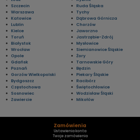
Szczecin
Ruda Śląska
Warszawa
Tychy
Katowice
Dąbrowa Górnicza
Lublin
Chorzów
Kielce
Jaworzno
Toruń
Jastrzębie-Zdrój
Białystok
Mysłowice
Wrocław
Siemianowice Śląskie
Opole
Żory
Gdańsk
Tarnowskie Góry
Poznań
Będzin
Gorzów Wielkopolski
Piekary Śląskie
Bydgoszcz
Racibórz
Częstochowa
Świętochłowice
Sosnowiec
Wodzisław Śląski
Zawiercie
Mikołów
Zamówienia
Ustawienia konta
Twoje zamówienia