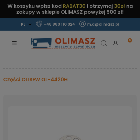
W koszyku wpisz kod
RABAT30
i otrzymaj
30zł
na
zakupy w sklepie OLIMASZ powyżej 500 zł!
+48 880 110 024
m.d@olimasz.pl
Mamy najlepsze ceny na rynku!
Sprawdź!
Części OLISEW OL-4420H