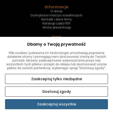
Informacje
O firmie
Dystrybutor maszyn szwalniczych
Kontakt i dane firmy
Katalogi części PDF
Umów prezentację
Inne
Skup maszyn
Dbamy o Twoją prywatność
Naprawa maszyn
Pliki cookies i pokrewne im technologie umożliwiają poprawne
Znajdziesz nas
działanie strony i pomagają nam dostosować ofertę do Twoich
potrzeb. Możesz zaakceptować wykorzystanie przez nas
wszystkich tych plików i przejść do sklepu lub dostosować użycie
plików do swoich preferencji, wybierając opcję "Dostosuj zgody".
Zaakceptuj tylko niezbędne
Dostosuj zgody
SKLEP INTERNETOWY SHOPER.PL
Zaakceptuj wszystkie
Pokaż pełną wersję strony