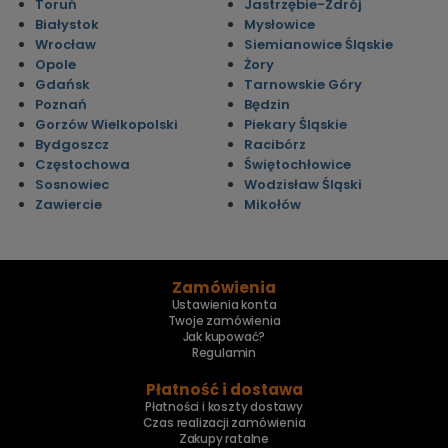
Toruń
Jastrzębie-Zdrój
Białystok
Mysłowice
Wrocław
Siemianowice Śląskie
Opole
Żory
Gdańsk
Tarnowskie Góry
Poznań
Będzin
Gorzów Wielkopolski
Piekary Śląskie
Bydgoszcz
Racibórz
Częstochowa
Świętochłowice
Sosnowiec
Wodzisław Śląski
Zawiercie
Mikołów
Zamówienia
Ustawienia konta
Twoje zamówienia
Jak kupować?
Regulamin
Płatność i dostawa
Płatności i koszty dostawy
Czas realizacji zamówienia
Zakupy ratalne