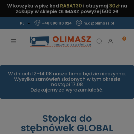
W koszyku wpisz kod
RABAT30
i otrzymaj
30zł
na
zakupy w sklepie OLIMASZ powyżej 500 zł!
+48 880 110 024
m.d@olimasz.pl
Mamy najlepsze ceny na rynku!
Sprawdź!
W dniach 12–14.08 nasza firma będzie nieczynna.
Wysyłka zamówień złożonych w tym okresie
nastąpi 17.08
Dziękujemy za wyrozumiałość.
Stopka do
stębnówek GLOBAL