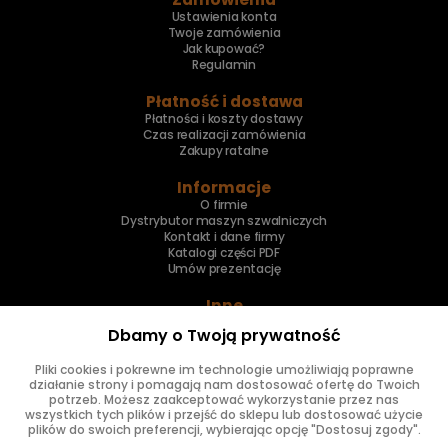
Ustawienia konta
Twoje zamówienia
Jak kupować?
Regulamin
Płatność i dostawa
Płatności i koszty dostawy
Czas realizacji zamówienia
Zakupy ratalne
Informacje
O firmie
Dystrybutor maszyn szwalniczych
Kontakt i dane firmy
Katalogi części PDF
Umów prezentację
Inne
Skup maszyn
Dbamy o Twoją prywatność
Naprawa maszyn
Pliki cookies i pokrewne im technologie umożliwiają poprawne
Znajdziesz nas
działanie strony i pomagają nam dostosować ofertę do Twoich
potrzeb. Możesz zaakceptować wykorzystanie przez nas
wszystkich tych plików i przejść do sklepu lub dostosować użycie
plików do swoich preferencji, wybierając opcję "Dostosuj zgody".