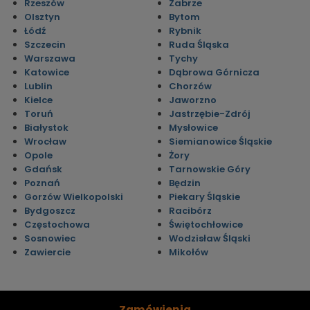
Rzeszów
Zabrze
Olsztyn
Bytom
Łódź
Rybnik
Szczecin
Ruda Śląska
Warszawa
Tychy
Katowice
Dąbrowa Górnicza
Lublin
Chorzów
Kielce
Jaworzno
Toruń
Jastrzębie-Zdrój
Białystok
Mysłowice
Wrocław
Siemianowice Śląskie
Opole
Żory
Gdańsk
Tarnowskie Góry
Poznań
Będzin
Gorzów Wielkopolski
Piekary Śląskie
Bydgoszcz
Racibórz
Częstochowa
Świętochłowice
Sosnowiec
Wodzisław Śląski
Zawiercie
Mikołów
Zamówienia