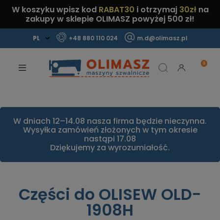
W koszyku wpisz kod
RABAT30
i otrzymaj
30zł
na
zakupy w sklepie OLIMASZ powyżej 500 zł!
+48 880 110 024
m.d@olimasz.pl
Mamy najlepsze ceny na rynku!
Sprawdź!
W dniach 12–14.08 nasza firma będzie nieczynna.
Wysyłka zamówień złożonych w tym okresie
nastąpi 17.08
Dziękujemy za wyrozumiałość.
Części do OLISEW OLD-
1908H