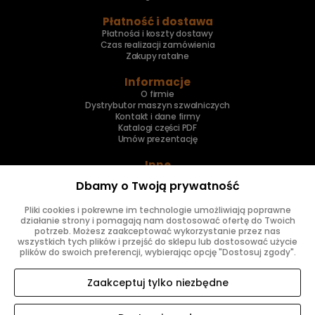
Płatność i dostawa
Płatności i koszty dostawy
Czas realizacji zamówienia
Zakupy ratalne
Informacje
O firmie
Dystrybutor maszyn szwalniczych
Kontakt i dane firmy
Katalogi części PDF
Umów prezentację
Inne
Skup maszyn
Dbamy o Twoją prywatność
Naprawa maszyn
Pliki cookies i pokrewne im technologie umożliwiają poprawne
Znajdziesz nas
działanie strony i pomagają nam dostosować ofertę do Twoich
potrzeb. Możesz zaakceptować wykorzystanie przez nas
wszystkich tych plików i przejść do sklepu lub dostosować użycie
plików do swoich preferencji, wybierając opcję "Dostosuj zgody".
Zaakceptuj tylko niezbędne