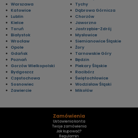
Warszawa
Tychy
Katowice
Dąbrowa Górnicza
Lublin
Chorzów
Kielce
Jaworzno
Toruń
Jastrzębie-Zdrój
Białystok
Mysłowice
Wrocław
Siemianowice Śląskie
Opole
Żory
Gdańsk
Tarnowskie Góry
Poznań
Będzin
Gorzów Wielkopolski
Piekary Śląskie
Bydgoszcz
Racibórz
Częstochowa
Świętochłowice
Sosnowiec
Wodzisław Śląski
Zawiercie
Mikołów
Zamówienia
Ustawienia konta
Twoje zamówienia
Jak kupować?
Regulamin