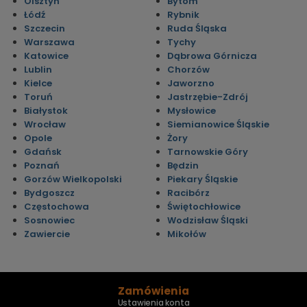
Olsztyn
Bytom
Łódź
Rybnik
Szczecin
Ruda Śląska
Warszawa
Tychy
Katowice
Dąbrowa Górnicza
Lublin
Chorzów
Kielce
Jaworzno
Toruń
Jastrzębie-Zdrój
Białystok
Mysłowice
Wrocław
Siemianowice Śląskie
Opole
Żory
Gdańsk
Tarnowskie Góry
Poznań
Będzin
Gorzów Wielkopolski
Piekary Śląskie
Bydgoszcz
Racibórz
Częstochowa
Świętochłowice
Sosnowiec
Wodzisław Śląski
Zawiercie
Mikołów
Zamówienia
Ustawienia konta