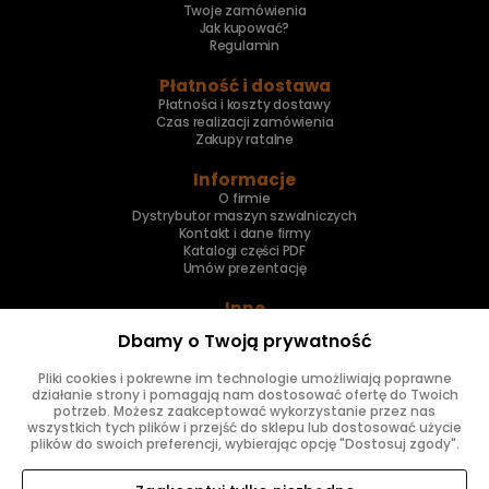
Twoje zamówienia
Jak kupować?
Regulamin
Płatność i dostawa
Płatności i koszty dostawy
Czas realizacji zamówienia
Zakupy ratalne
Informacje
O firmie
Dystrybutor maszyn szwalniczych
Kontakt i dane firmy
Katalogi części PDF
Umów prezentację
Inne
Skup maszyn
Dbamy o Twoją prywatność
Naprawa maszyn
Pliki cookies i pokrewne im technologie umożliwiają poprawne
Znajdziesz nas
działanie strony i pomagają nam dostosować ofertę do Twoich
potrzeb. Możesz zaakceptować wykorzystanie przez nas
wszystkich tych plików i przejść do sklepu lub dostosować użycie
plików do swoich preferencji, wybierając opcję "Dostosuj zgody".