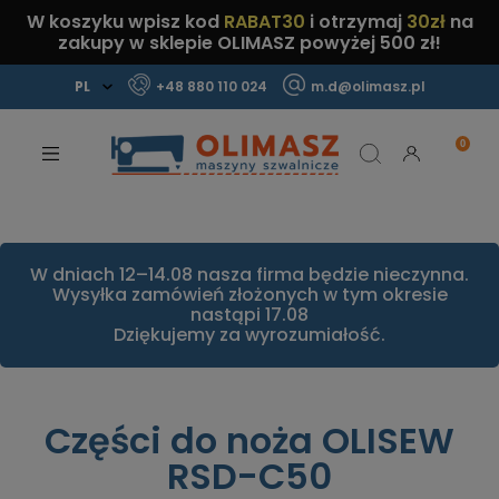
W koszyku wpisz kod
RABAT30
i otrzymaj
30zł
na
zakupy w sklepie OLIMASZ powyżej 500 zł!
+48 880 110 024
m.d@olimasz.pl
Mamy najlepsze ceny na rynku!
Sprawdź!
W dniach 12–14.08 nasza firma będzie nieczynna.
Wysyłka zamówień złożonych w tym okresie
nastąpi 17.08
Dziękujemy za wyrozumiałość.
Części do noża OLISEW
RSD-C50