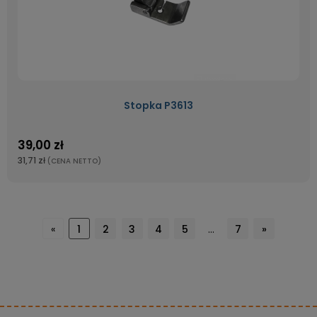
Stopka P3613
39,00 zł
31,71 zł
(CENA NETTO)
«
1
2
3
4
5
...
7
»