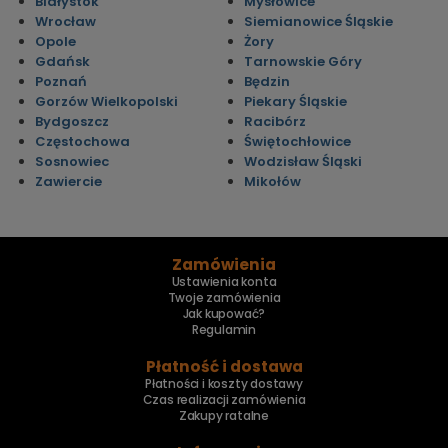
Białystok
Mysłowice
Wrocław
Siemianowice Śląskie
Opole
Żory
Gdańsk
Tarnowskie Góry
Poznań
Będzin
Gorzów Wielkopolski
Piekary Śląskie
Bydgoszcz
Racibórz
Częstochowa
Świętochłowice
Sosnowiec
Wodzisław Śląski
Zawiercie
Mikołów
Zamówienia
Ustawienia konta
Twoje zamówienia
Jak kupować?
Regulamin
Płatność i dostawa
Płatności i koszty dostawy
Czas realizacji zamówienia
Zakupy ratalne