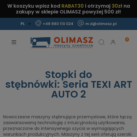
W koszyku wpisz kod
RABAT30
i otrzymaj
30zł
na
zakupy w sklepie OLIMASZ powyżej 500 zł!
+48 880 110 024
m.d@olimasz.pl
Mamy najlepsze ceny na rynku!
Sprawdź!
Stopki do
stębnówki: Seria TEXI ART
AUTO 2
Nowoczesne maszyny stębnujące przemysłowe, które łączą
zaawansowaną technologię z intuicyjnością użytkowania,
przeznaczone do intensywnego szycia w wymagających
warunkach produkcyjnych. Maszyny z tej serii oferują szeroki