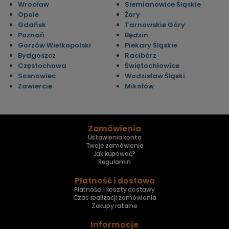
Wrocław
Siemianowice Śląskie
Opole
Żory
Gdańsk
Tarnowskie Góry
Poznań
Będzin
Gorzów Wielkopolski
Piekary Śląskie
Bydgoszcz
Racibórz
Częstochowa
Świętochłowice
Sosnowiec
Wodzisław Śląski
Zawiercie
Mikołów
Zamówienia
Ustawienia konta
Twoje zamówienia
Jak kupować?
Regulamin
Płatność i dostawa
Płatności i koszty dostawy
Czas realizacji zamówienia
Zakupy ratalne
Informacje