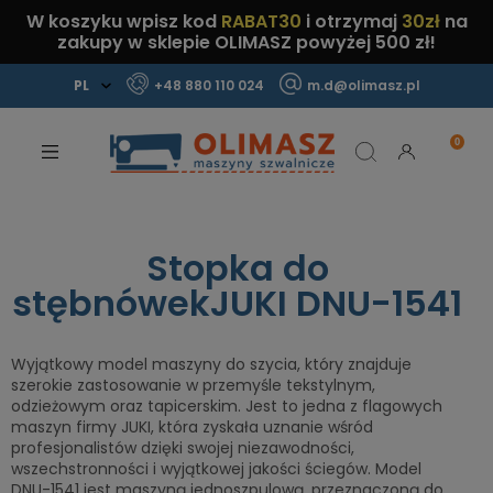
W koszyku wpisz kod
RABAT30
i otrzymaj
30zł
na
zakupy w sklepie OLIMASZ powyżej 500 zł!
+48 880 110 024
m.d@olimasz.pl
Mamy najlepsze ceny na rynku!
Sprawdź!
Stopka do
stębnówekJUKI DNU-1541
Wyjątkowy model maszyny do szycia, który znajduje
szerokie zastosowanie w przemyśle tekstylnym,
odzieżowym oraz tapicerskim. Jest to jedna z flagowych
maszyn firmy JUKI, która zyskała uznanie wśród
profesjonalistów dzięki swojej niezawodności,
wszechstronności i wyjątkowej jakości ściegów. Model
DNU-1541 jest maszyną jednoszpulową, przeznaczoną do