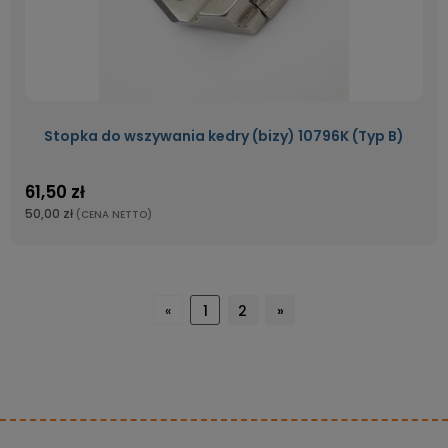
Stopka do wszywania kedry (bizy) 10796K (Typ B)
61,50 zł
50,00 zł
(CENA NETTO)
«
1
2
»