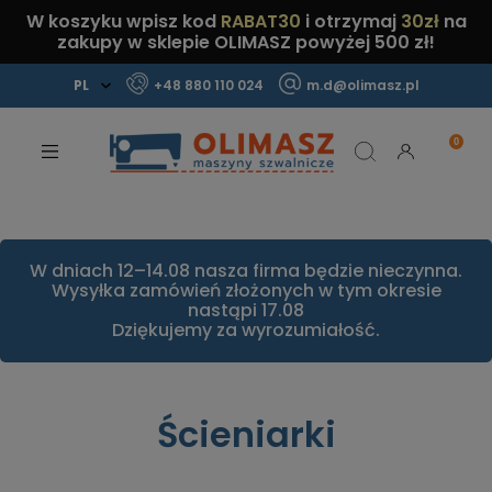
W koszyku wpisz kod
RABAT30
i otrzymaj
30zł
na
zakupy w sklepie OLIMASZ powyżej 500 zł!
+48 880 110 024
m.d@olimasz.pl
Mamy najlepsze ceny na rynku!
Sprawdź!
W dniach 12–14.08 nasza firma będzie nieczynna.
Wysyłka zamówień złożonych w tym okresie
nastąpi 17.08
Dziękujemy za wyrozumiałość.
Ścieniarki