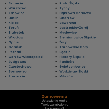
Szczecin
Ruda Śląska
Warszawa
Tychy
Katowice
Dąbrowa Górnicza
Lublin
Chorzów
Kielce
Jaworzno
Toruń
Jastrzębie-Zdrój
Białystok
Mysłowice
Wrocław
Siemianowice Śląskie
Opole
Żory
Gdańsk
Tarnowskie Góry
Poznań
Będzin
Gorzów Wielkopolski
Piekary Śląskie
Bydgoszcz
Racibórz
Częstochowa
Świętochłowice
Sosnowiec
Wodzisław Śląski
Zawiercie
Mikołów
Zamówienia
Ustawienia konta
Twoje zamówienia
Jak kupować?