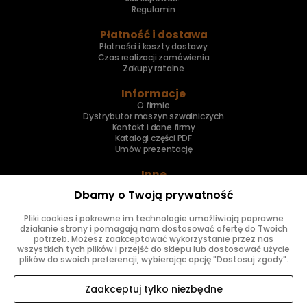
Regulamin
Płatność i dostawa
Płatności i koszty dostawy
Czas realizacji zamówienia
Zakupy ratalne
Informacje
O firmie
Dystrybutor maszyn szwalniczych
Kontakt i dane firmy
Katalogi części PDF
Umów prezentację
Inne
Skup maszyn
Dbamy o Twoją prywatność
Naprawa maszyn
Pliki cookies i pokrewne im technologie umożliwiają poprawne
Znajdziesz nas
działanie strony i pomagają nam dostosować ofertę do Twoich
potrzeb. Możesz zaakceptować wykorzystanie przez nas
wszystkich tych plików i przejść do sklepu lub dostosować użycie
plików do swoich preferencji, wybierając opcję "Dostosuj zgody".
Zaakceptuj tylko niezbędne