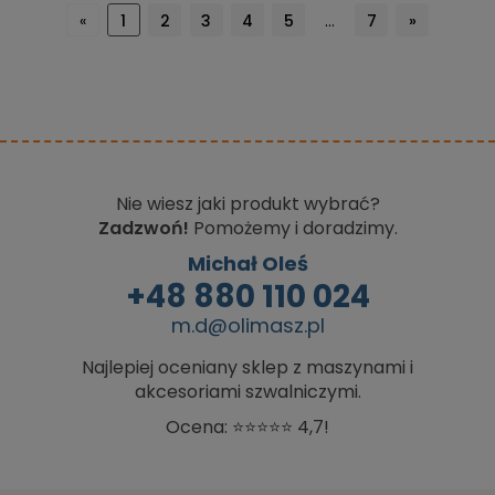
«
1
2
3
4
5
...
7
»
Nie wiesz jaki produkt wybrać?
Zadzwoń!
Pomożemy i doradzimy.
Michał Oleś
+48 880 110 024
m.d@olimasz.pl
Najlepiej oceniany sklep z maszynami i
akcesoriami szwalniczymi.
Ocena: ⭐⭐⭐⭐⭐ 4,7!