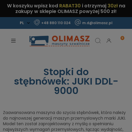
W koszyku wpisz kod
RABAT30
i otrzymaj
30zł
na
zakupy w sklepie OLIMASZ powyżej 500 zł!
+48 880 110 024
m.d@olimasz.pl
Mamy najlepsze ceny na rynku!
Sprawdź!
Stopki do
stębnówek: JUKI DDL-
9000
Zaawansowana maszyna do szycia stębnówek, która należy
do najnowszej generacji maszyn przemysłowych marki JUKI.
Model ten został zaprojektowany z myślą o spełnianiu
najwyższych wymagań przemysłowych, łącząc wydajność,