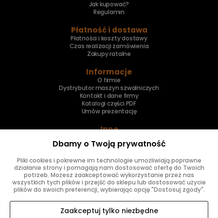
Jak kupować?
Regulamin
Płatność i dostawa
Płatności i koszty dostawy
Czas realizacji zamówienia
Zakupy ratalne
Informacje
O firmie
Dystrybutor maszyn szwalniczych
Kontakt i dane firmy
Katalogi części PDF
Umów prezentację
Inne
Skup maszyn
Dbamy o Twoją prywatność
Naprawa maszyn
Pliki cookies i pokrewne im technologie umożliwiają poprawne
Znajdziesz nas
działanie strony i pomagają nam dostosować ofertę do Twoich
potrzeb. Możesz zaakceptować wykorzystanie przez nas
wszystkich tych plików i przejść do sklepu lub dostosować użycie
plików do swoich preferencji, wybierając opcję "Dostosuj zgody".
Zaakceptuj tylko niezbędne