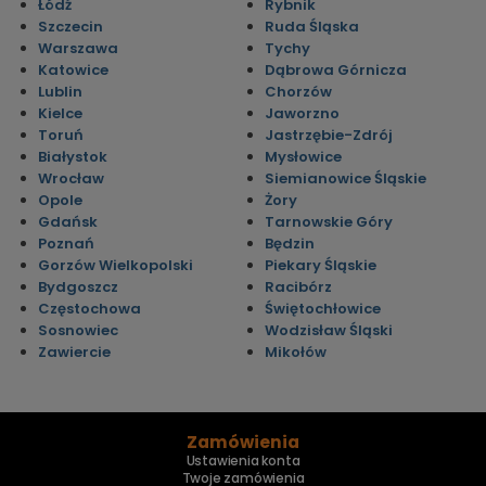
Łódź
Rybnik
Szczecin
Ruda Śląska
Warszawa
Tychy
Katowice
Dąbrowa Górnicza
Lublin
Chorzów
Kielce
Jaworzno
Toruń
Jastrzębie-Zdrój
Białystok
Mysłowice
Wrocław
Siemianowice Śląskie
Opole
Żory
Gdańsk
Tarnowskie Góry
Poznań
Będzin
Gorzów Wielkopolski
Piekary Śląskie
Bydgoszcz
Racibórz
Częstochowa
Świętochłowice
Sosnowiec
Wodzisław Śląski
Zawiercie
Mikołów
Zamówienia
Ustawienia konta
Twoje zamówienia