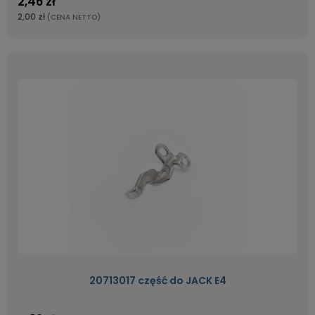
2,46 zł
2,00 zł
(CENA NETTO)
20713017 część do JACK E4