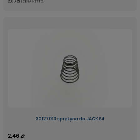
2,00 zł
(CENA NETTO)
30127013 sprężyna do JACK E4
2,46 zł