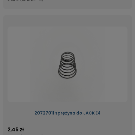
20727011 sprężyna do JACK E4
2,46 zł