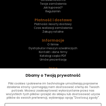
Twoje zamówienia
Jak kupować?
Regulamin
Płatność i dostawa
Płatności i koszty dostawy
Czas realizacji zamówienia
Zakupy ratalne
Informacje
O firmie
Dystrybutor maszyn szwalniczych
Kontakt i dane firmy
Katalogi części PDF
Umów prezentację
Inne
Skup maszyn
Dbamy o Twoją prywatność
Naprawa maszyn
Pliki cookies i pokrewne im technologie umożliwiają poprawne
Znajdziesz nas
działanie strony i pomagają nam dostosować ofertę do Twoich
potrzeb. Możesz zaakceptować wykorzystanie przez nas
wszystkich tych plików i przejść do sklepu lub dostosować użycie
plików do swoich preferencji, wybierając opcję "Dostosuj zgody".