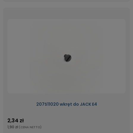
207S11020 wkręt do JACK E4
2,34 zł
1,90 zł
(CENA NETTO)