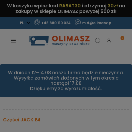
W koszyku wpisz kod
RABAT30
i otrzymaj
30zł
na
zakupy w sklepie OLIMASZ powyżej 500 zł!
+48 880 110 024
m.d@olimasz.pl
Mamy najlepsze ceny na rynku!
Sprawdź!
W dniach 12–14.08 nasza firma będzie nieczynna.
Wysyłka zamówień złożonych w tym okresie
nastąpi 17.08
Dziękujemy za wyrozumiałość.
Części JACK E4