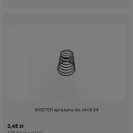
30127011 sprężyna do JACK E4
2,46 zł
2,00 zł
(CENA NETTO)