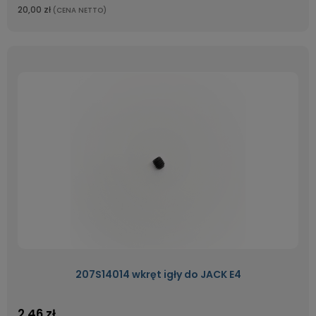
20,00 zł
(CENA NETTO)
207S14014 wkręt igły do JACK E4
2,46 zł