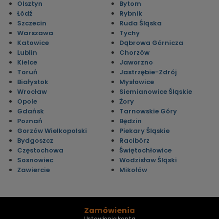
Olsztyn
Bytom
Łódź
Rybnik
Szczecin
Ruda Śląska
Warszawa
Tychy
Katowice
Dąbrowa Górnicza
Lublin
Chorzów
Kielce
Jaworzno
Toruń
Jastrzębie-Zdrój
Białystok
Mysłowice
Wrocław
Siemianowice Śląskie
Opole
Żory
Gdańsk
Tarnowskie Góry
Poznań
Będzin
Gorzów Wielkopolski
Piekary Śląskie
Bydgoszcz
Racibórz
Częstochowa
Świętochłowice
Sosnowiec
Wodzisław Śląski
Zawiercie
Mikołów
Zamówienia
Ustawienia konta