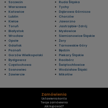
Szczecin
Ruda Śląska
Warszawa
Tychy
Katowice
Dąbrowa Górnicza
Lublin
Chorzów
Kielce
Jaworzno
Toruń
Jastrzębie-Zdrój
Białystok
Mysłowice
Wrocław
Siemianowice Śląskie
Opole
Żory
Gdańsk
Tarnowskie Góry
Poznań
Będzin
Gorzów Wielkopolski
Piekary Śląskie
Bydgoszcz
Racibórz
Częstochowa
Świętochłowice
Sosnowiec
Wodzisław Śląski
Zawiercie
Mikołów
Zamówienia
Ustawienia konta
Twoje zamówienia
Jak kupować?