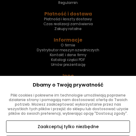
Regulamin
Płatność i dostawa
Płatności i koszty dostawy
Czas realizacji zamówienia
Zakupy ratalne
Informacje
O firmie
Dystrybutor maszyn szwalniczych
Kontakt i dane firmy
Katalogi części PDF
Umów prezentację
Inne
Skup maszyn
Dbamy o Twoją prywatność
Naprawa maszyn
Pliki cookies i pokrewne im technologie umożliwiają poprawne
Znajdziesz nas
działanie strony i pomagają nam dostosować ofertę do Twoich
potrzeb. Możesz zaakceptować wykorzystanie przez nas
wszystkich tych plików i przejść do sklepu lub dostosować użycie
plików do swoich preferencji, wybierając opcję "Dostosuj zgody".
Zaakceptuj tylko niezbędne