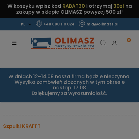
W koszyku wpisz kod
RABAT30
i otrzymaj
30zł
na
zakupy w sklepie OLIMASZ powyżej 500 zł!
+48 880 110 024
m.d@olimasz.pl
Mamy najlepsze ceny na rynku!
Sprawdź!
W dniach 12–14.08 nasza firma będzie nieczynna.
Wysyłka zamówień złożonych w tym okresie
nastąpi 17.08
Dziękujemy za wyrozumiałość.
Szpulki KRAFFT