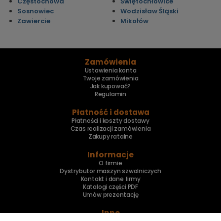
Częstochowa
Świętochłowice
Sosnowiec
Wodzisław Śląski
Zawiercie
Mikołów
Zamówienia
Ustawienia konta
Twoje zamówienia
Jak kupować?
Regulamin
Płatność i dostawa
Płatności i koszty dostawy
Czas realizacji zamówienia
Zakupy ratalne
Informacje
O firmie
Dystrybutor maszyn szwalniczych
Kontakt i dane firmy
Katalogi części PDF
Umów prezentację
Inne