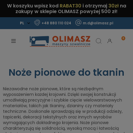
W koszyku wpisz kod
RABAT30
i otrzymaj
30zł
na
zakupy w sklepie OLIMASZ powyżej 500 zł!
+48 880 110 024
m.d@olimasz.pl
Mamy najlepsze ceny na rynku!
Sprawdź!
Noże pionowe do tkanin
Niezawodne noże pionowe, które są niezbędnym
wyposażeniem każdej krojowni. Dzięki swojej konstrukcji
umożliwiają precyzyjne i szybkie cięcie wielowarstwowych
materiałów, takich jak tkaniny, dzianiny czy materiały
techniczne. Doskonale sprawdzają się w produkcji odzieży,
tapicerki, dekoracji tekstylnych oraz innych wyrobów
wymagających dokładnego krojenia. Noże pionowe
charakteryzują się solidnością, wysoką mocą i łatwością