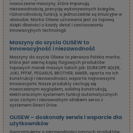
nowoczesne maszyny, które imponują
niezawodnością, precyzją wykonywanych ściegów,
różnorodnością funkcji, a jednocześnie są intuicyjne w
obsłudze. Marka Olisew uznawana jest za topową
dzięki dbałości o każdy detal i zastosowaniu
innowacyjnych technologii.
Maszyny do szycia OLISEW to
innowacyjność i niezawodność
Maszyny do szycia Olisew to pierwsza Polska marka,
która jest wierną kopią flagowych produktów
topowych marek maszyn takich jak: DURKOPP ADLER,
JUKI, PFFAF, PEGASUS, BROTHER, MAIER, oparta na ich
konstrukcji i niezawodności, wsparta najnowszymi
innowacjami. Nasze produkty cechują się
nowoczesnym wyglądem, solidną konstrukcją,
elektronicznym systemem funkcji automatycznych
oraz cichym i niezawodnym silnikiem servo z
systemem Direct Drive.
OLISEW – doskonały serwis i wsparcie dla
użytkowników
Gwarantujemy o niezawodności naszych produktów,