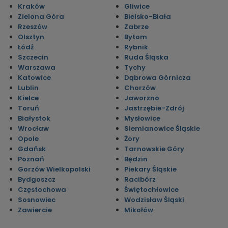
Kraków
Gliwice
Zielona Góra
Bielsko-Biała
Rzeszów
Zabrze
Olsztyn
Bytom
Łódź
Rybnik
Szczecin
Ruda Śląska
Warszawa
Tychy
Katowice
Dąbrowa Górnicza
Lublin
Chorzów
Kielce
Jaworzno
Toruń
Jastrzębie-Zdrój
Białystok
Mysłowice
Wrocław
Siemianowice Śląskie
Opole
Żory
Gdańsk
Tarnowskie Góry
Poznań
Będzin
Gorzów Wielkopolski
Piekary Śląskie
Bydgoszcz
Racibórz
Częstochowa
Świętochłowice
Sosnowiec
Wodzisław Śląski
Zawiercie
Mikołów