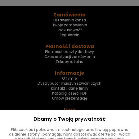
Zamówienia
Ustawienia konta
Twoje zamówienia
Jak kupować?
Regulamin
Płatność i dostawa
Płatności i koszty dostawy
Czas realizacji zamówienia
Zakupy ratalne
Informacje
O firmie
Dystrybutor maszyn szwalniczych
Kontakt i dane firmy
Katalogi części PDF
Umów prezentację
Inne
Skup maszyn
Dbamy o Twoją prywatność
Naprawa maszyn
Pliki cookies i pokrewne im technologie umożliwiają poprawne
Znajdziesz nas
działanie strony i pomagają nam dostosować ofertę do Twoich
potrzeb. Możesz zaakceptować wykorzystanie przez nas