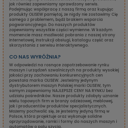
jak również zapewniamy sprawdzony serwis.
Podejmując współpracę z naszą firmą oraz kupując
produkty OLISEW pamiętaj, że nigdy nie zostawimy Cię
samego z problemem, bądź brakiem wsparcia
pogwarancyjnego. Do naszych produktów
zapewniamy wszystkie części wymienne. W każdym
momencie masz możliwość pobrania z naszej strony
internetowej, instrukcji obsługi, katalogu część oraz
skorzystania z serwisu interaktywnego.
CO NAS WYRÓŻNIA?
W odpowiedzi na rosnące zapotrzebowanie rynku
maszyn i urządzeń szwalniczych na produkty wysokiej
jakości przy zachowaniu konkurencyjnych cen
powstała marka OLISEW. Jesteśmy jedynym
dystrybutorem maszyn Polskiej marki OLISEW, tym
samym zapewniamy NAJLEPSZE CENY NA RYNKU bez
udziału pośredników. Nasze produkty zdobyły uznanie
wielu topowych firm w branży odzieżowej, meblowej,
jak i producentów produktów specjalistycznych.
Możemy pochwalić się, że jesteśmy jedyną firmą w
Polsce, która projektuje oraz wykonuje solidne
oprzyrządowanie, ramki i formy do naszych maszyn i
automatów o polu szycia.