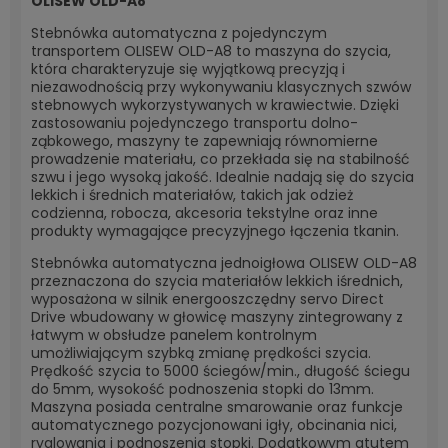
OLISEW OLD-A8
Stebnówka automatyczna z pojedynczym
transportem OLISEW OLD-A8 to maszyna do szycia,
która charakteryzuje się wyjątkową precyzją i
niezawodnością przy wykonywaniu klasycznych szwów
stebnowych wykorzystywanych w krawiectwie. Dzięki
zastosowaniu pojedynczego transportu dolno-
ząbkowego, maszyny te zapewniają równomierne
prowadzenie materiału, co przekłada się na stabilność
szwu i jego wysoką jakość. Idealnie nadają się do szycia
lekkich i średnich materiałów, takich jak odzież
codzienna, robocza, akcesoria tekstylne oraz inne
produkty wymagające precyzyjnego łączenia tkanin.
Stebnówka automatyczna jednoigłowa OLISEW OLD-A8
przeznaczona do szycia materiałów lekkich iśrednich,
wyposażona w silnik energooszczędny servo Direct
Drive wbudowany w głowicę maszyny zintegrowany z
łatwym w obsłudze panelem kontrolnym
umożliwiającym szybką zmianę prędkości szycia.
Prędkość szycia to 5000 ściegów/min., długość ściegu
do 5mm, wysokość podnoszenia stopki do 13mm.
Maszyna posiada centralne smarowanie oraz funkcje
automatycznego pozycjonowani igły, obcinania nici,
ryglowania i podnoszenia stopki. Dodatkowym atutem