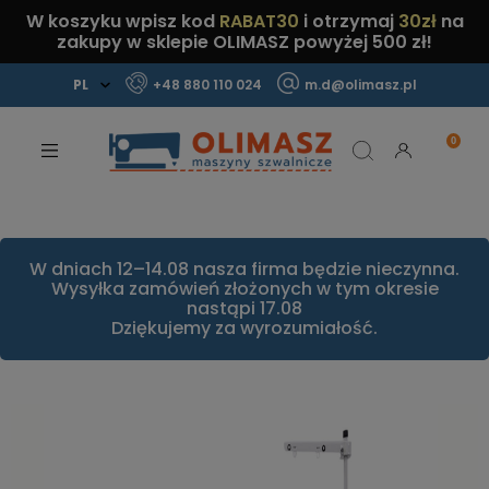
W koszyku wpisz kod
RABAT30
i otrzymaj
30zł
na
zakupy w sklepie OLIMASZ powyżej 500 zł!
+48 880 110 024
m.d@olimasz.pl
Mamy najlepsze ceny na rynku!
Sprawdź!
W dniach 12–14.08 nasza firma będzie nieczynna.
Wysyłka zamówień złożonych w tym okresie
nastąpi 17.08
Dziękujemy za wyrozumiałość.