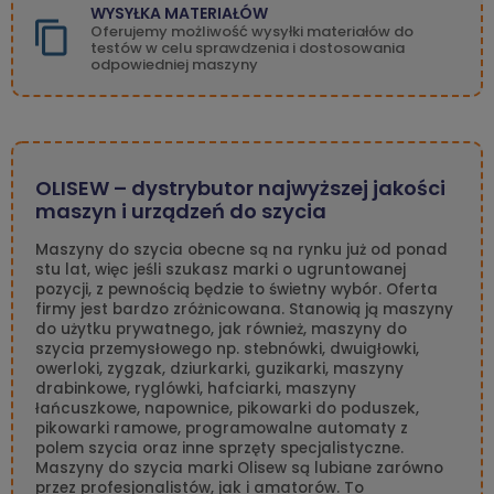
WYSYŁKA MATERIAŁÓW
Oferujemy możliwość wysyłki materiałów do
testów w celu sprawdzenia i dostosowania
odpowiedniej maszyny
OLISEW – dystrybutor najwyższej jakości
maszyn i urządzeń do szycia
Maszyny do szycia obecne są na rynku już od ponad
stu lat, więc jeśli szukasz marki o ugruntowanej
pozycji, z pewnością będzie to świetny wybór. Oferta
firmy jest bardzo zróżnicowana. Stanowią ją maszyny
do użytku prywatnego, jak również, maszyny do
szycia przemysłowego np. stebnówki, dwuigłowki,
owerloki, zygzak, dziurkarki, guzikarki, maszyny
drabinkowe, ryglówki, hafciarki, maszyny
łańcuszkowe, napownice, pikowarki do poduszek,
pikowarki ramowe, programowalne automaty z
polem szycia oraz inne sprzęty specjalistyczne.
Maszyny do szycia marki Olisew są lubiane zarówno
przez profesjonalistów, jak i amatorów. To