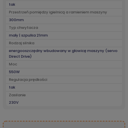
tak
Przestrzeń pomiędzy igielnicą a ramieniem maszyny
300mm
Typ chwytacza
mały | szpulka 21mm
Rodzaj silnika
energooszczędny wbudowany w głowicę maszyny (servo
Direct Drive)
Moc
550W
Regulacja prędkości
tak
Zasilanie
230V