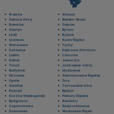
Kraków
Gliwice
Zielona Góra
Bielsko-Biała
Rzeszów
Zabrze
Olsztyn
Bytom
Łódź
Rybnik
Szczecin
Ruda Śląska
Warszawa
Tychy
Katowice
Dąbrowa Górnicza
Lublin
Chorzów
Kielce
Jaworzno
Toruń
Jastrzębie-Zdrój
Białystok
Mysłowice
Wrocław
Siemianowice Śląskie
Opole
Żory
Gdańsk
Tarnowskie Góry
Poznań
Będzin
Gorzów Wielkopolski
Piekary Śląskie
Bydgoszcz
Racibórz
Częstochowa
Świętochłowice
Sosnowiec
Wodzisław Śląski