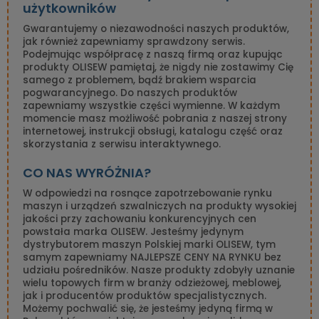
użytkowników
Gwarantujemy o niezawodności naszych produktów,
jak również zapewniamy sprawdzony serwis.
Podejmując współpracę z naszą firmą oraz kupując
produkty OLISEW pamiętaj, że nigdy nie zostawimy Cię
samego z problemem, bądź brakiem wsparcia
pogwarancyjnego. Do naszych produktów
zapewniamy wszystkie części wymienne. W każdym
momencie masz możliwość pobrania z naszej strony
internetowej, instrukcji obsługi, katalogu część oraz
skorzystania z serwisu interaktywnego.
CO NAS WYRÓŻNIA?
W odpowiedzi na rosnące zapotrzebowanie rynku
maszyn i urządzeń szwalniczych na produkty wysokiej
jakości przy zachowaniu konkurencyjnych cen
powstała marka OLISEW. Jesteśmy jedynym
dystrybutorem maszyn Polskiej marki OLISEW, tym
samym zapewniamy NAJLEPSZE CENY NA RYNKU bez
udziału pośredników. Nasze produkty zdobyły uznanie
wielu topowych firm w branży odzieżowej, meblowej,
jak i producentów produktów specjalistycznych.
Możemy pochwalić się, że jesteśmy jedyną firmą w