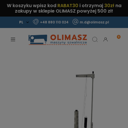
W koszyku wpisz kod
RABAT30
i otrzymaj
30zł
na
zakupy w sklepie OLIMASZ powyżej 500 zł!
+48 880 110 024
m.d@olimasz.pl
Mamy najlepsze ceny na rynku!
Sprawdź!