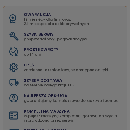
GWARANCJA
12 miesięcy dla firm oraz
24 miesiące dla osób prywatnych
SZYBKI SERWIS
posprzedażowy i pogwarancyjny
PROSTE ZWROTY
do 14 dni
CZĘŚCI
zamienne i eksploatacyjne dostępne od ręki
SZYBKA DOSTAWA
na terenie całego kraju i UE
NAJLEPSZA OBSŁUGA
gwarantujemy kompleksowe doradztwo i pomoc
KOMPLETNA MASZYNA
kupujesz maszynę kompletną, gotową do szycia
i sprawdzoną przez serwis