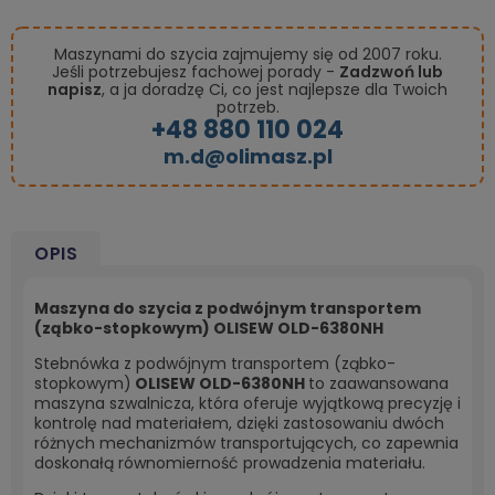
Maszynami do szycia zajmujemy się od 2007 roku.
Jeśli potrzebujesz fachowej porady -
Zadzwoń lub
napisz
, a ja doradzę Ci, co jest najlepsze dla Twoich
potrzeb.
+48 880 110 024
m.d@olimasz.pl
OPIS
Maszyna do szycia z podwójnym transportem
(ząbko-stopkowym) OLISEW OLD-6380NH
Stebnówka z podwójnym transportem (ząbko-
stopkowym)
OLISEW OLD-6380NH
to zaawansowana
maszyna szwalnicza, która oferuje wyjątkową precyzję i
kontrolę nad materiałem, dzięki zastosowaniu dwóch
różnych mechanizmów transportujących, co zapewnia
doskonałą równomierność prowadzenia materiału.