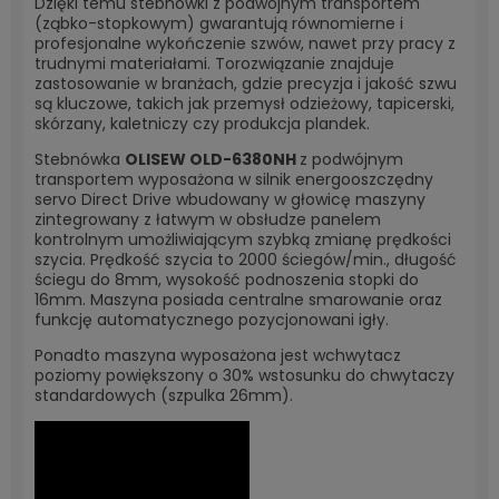
Dzięki temu stebnówki z podwójnym transportem
(ząbko-stopkowym) gwarantują równomierne i
profesjonalne wykończenie szwów, nawet przy pracy z
trudnymi materiałami. Torozwiązanie znajduje
zastosowanie w branżach, gdzie precyzja i jakość szwu
są kluczowe, takich jak przemysł odzieżowy, tapicerski,
skórzany, kaletniczy czy produkcja plandek.
Stebnówka
OLISEW OLD-6380NH
z podwójnym
transportem wyposażona w silnik energooszczędny
servo Direct Drive wbudowany w głowicę maszyny
zintegrowany z łatwym w obsłudze panelem
kontrolnym umożliwiającym szybką zmianę prędkości
szycia. Prędkość szycia to 2000 ściegów/min., długość
ściegu do 8mm, wysokość podnoszenia stopki do
16mm. Maszyna posiada centralne smarowanie oraz
funkcję automatycznego pozycjonowani igły.
Ponadto maszyna wyposażona jest wchwytacz
poziomy powiększony o 30% wstosunku do chwytaczy
standardowych (szpulka 26mm).