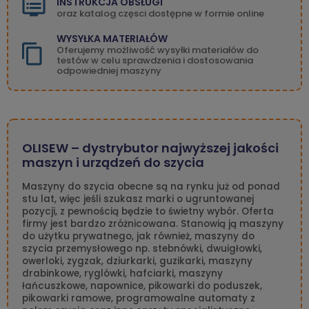
INSTRUKCJA OBSŁUGI
oraz katalog częsci dostępne w formie online
WYSYŁKA MATERIAŁÓW
Oferujemy możliwość wysyłki materiałów do
testów w celu sprawdzenia i dostosowania
odpowiedniej maszyny
OLISEW – dystrybutor najwyższej jakości
maszyn i urządzeń do szycia
Maszyny do szycia obecne są na rynku już od ponad
stu lat, więc jeśli szukasz marki o ugruntowanej
pozycji, z pewnością będzie to świetny wybór. Oferta
firmy jest bardzo zróżnicowana. Stanowią ją maszyny
do użytku prywatnego, jak również, maszyny do
szycia przemysłowego np. stebnówki, dwuigłowki,
owerloki, zygzak, dziurkarki, guzikarki, maszyny
drabinkowe, ryglówki, hafciarki, maszyny
łańcuszkowe, napownice, pikowarki do poduszek,
pikowarki ramowe, programowalne automaty z