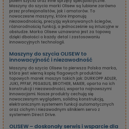
polem szycia oraz inne sprzęty specjalistyczne.
Maszyny do szycia marki Olisew są lubiane zarówno
przez profesjonalistów, jak i amatorów. To
nowoczesne maszyny, które imponują
niezawodnością, precyzją wykonywanych ściegów,
różnorodnością funkcji, a jednocześnie są intuicyjne w
obsłudze. Marka Olisew uznawana jest za topową
dzięki dbałości o każdy detal i zastosowaniu
innowacyjnych technologii.
Maszyny do szycia OLISEW to
innowacyjność i niezawodność
Maszyny do szycia Olisew to pierwsza Polska marka,
która jest wierną kopią flagowych produktów
topowych marek maszyn takich jak: DURKOPP ADLER,
JUKI, PFFAF, PEGASUS, BROTHER, MAIER, oparta na ich
konstrukcji i niezawodności, wsparta najnowszymi
innowacjami. Nasze produkty cechują się
nowoczesnym wyglądem, solidną konstrukcją,
elektronicznym systemem funkcji automatycznych
oraz cichym i niezawodnym silnikiem servo z
systemem Direct Drive.
OLISEW – doskonały serwis i wsparcie dla