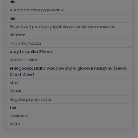
nie
Automatyczne ryglowanie
nie
Przestrzeń pomiędzy igielnicą a ramieniem maszyny
260mm
Typ chwytacza
duży | szpulka 26mm
Rodzaj silnika
energooszczędny wbudowany w głowicę maszyny (servo
Direct Drive)
Moc
750W
Regulacja prędkości
tak
Zasilanie
230V