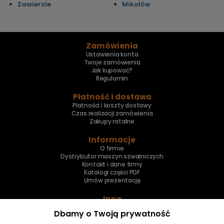
Zawiercie
Mikołów
Zamówienia
Ustawienia konta
Twoje zamówienia
Jak kupować?
Regulamin
Płatność i dostawa
Płatności i koszty dostawy
Czas realizacji zamówienia
Zakupy ratalne
Informacje
O firmie
Dystrybutor maszyn szwalniczych
Kontakt i dane firmy
Katalogi części PDF
Umów prezentację
Inne
Skup maszyn
Dbamy o Twoją prywatność
Naprawa maszyn