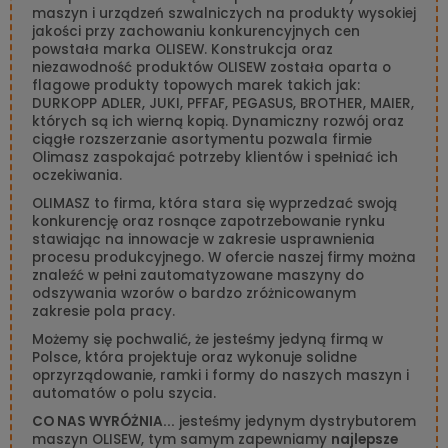
maszyn i urządzeń szwalniczych na produkty wysokiej
jakości przy zachowaniu konkurencyjnych cen
powstała marka OLISEW. Konstrukcja oraz
niezawodność produktów OLISEW została oparta o
flagowe produkty topowych marek takich jak:
DURKOPP ADLER, JUKI, PFFAF, PEGASUS, BROTHER, MAIER,
których są ich wierną kopią. Dynamiczny rozwój oraz
ciągłe rozszerzanie asortymentu pozwala firmie
Olimasz zaspokajać potrzeby klientów i spełniać ich
oczekiwania.
OLIMASZ to firma, która stara się wyprzedzać swoją
konkurencję oraz rosnące zapotrzebowanie rynku
stawiając na innowacje w zakresie usprawnienia
procesu produkcyjnego. W ofercie naszej firmy można
znaleźć w pełni zautomatyzowane maszyny do
odszywania wzorów o bardzo zróżnicowanym
zakresie pola pracy.
Możemy się pochwalić, że jesteśmy jedyną firmą w
Polsce, która projektuje oraz wykonuje solidne
oprzyrządowanie, ramki i formy do naszych maszyn i
automatów o polu szycia.
CO NAS WYRÓŻNIA...
jesteśmy jedynym dystrybutorem
maszyn OLISEW, tym samym zapewniamy
najlepsze