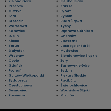
Zielona Góra
Bielsko-Biała
Rzeszów
Zabrze
Olsztyn
Bytom
Łódź
Rybnik
Szczecin
Ruda Śląska
Warszawa
Tychy
Katowice
Dąbrowa Górnicza
Lublin
Chorzów
Kielce
Jaworzno
Toruń
Jastrzębie-Zdrój
Białystok
Mysłowice
Wrocław
Siemianowice Śląskie
Opole
Żory
Gdańsk
Tarnowskie Góry
Poznań
Będzin
Gorzów Wielkopolski
Piekary Śląskie
Bydgoszcz
Racibórz
Częstochowa
Świętochłowice
Sosnowiec
Wodzisław Śląski
Zawiercie
Mikołów