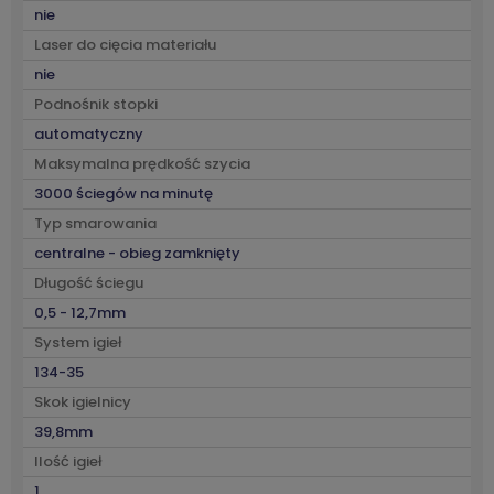
nie
Laser do cięcia materiału
nie
Podnośnik stopki
automatyczny
Maksymalna prędkość szycia
3000 ściegów na minutę
Typ smarowania
centralne - obieg zamknięty
Długość ściegu
0,5 - 12,7mm
System igieł
134-35
Skok igielnicy
39,8mm
Ilość igieł
1