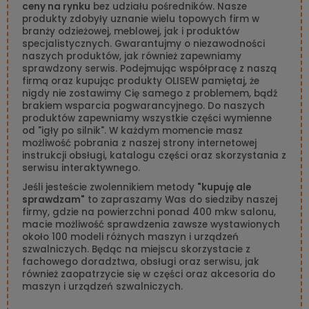
ceny na rynku
bez udziału pośredników. Nasze
produkty zdobyły uznanie wielu topowych firm w
branży odzieżowej, meblowej, jak i produktów
specjalistycznych. Gwarantujmy o niezawodności
naszych produktów, jak również zapewniamy
sprawdzony serwis. Podejmując współpracę z naszą
firmą oraz kupując produkty OLISEW pamiętaj, że
nigdy nie zostawimy Cię samego z problemem, bądź
brakiem wsparcia pogwarancyjnego. Do naszych
produktów zapewniamy wszystkie części wymienne
od "igły po silnik". W każdym momencie masz
możliwość pobrania z naszej strony internetowej
instrukcji obsługi, katalogu części oraz skorzystania z
serwisu interaktywnego.
Jeśli jesteście zwolennikiem metody
"kupuję ale
sprawdzam"
to zapraszamy Was do siedziby naszej
firmy, gdzie na powierzchni ponad 400 mkw salonu,
macie możliwość sprawdzenia zawsze wystawionych
około 100 modeli różnych maszyn i urządzeń
szwalniczych. Będąc na miejscu skorzystacie z
fachowego doradztwa, obsługi oraz serwisu, jak
również zaopatrzycie się w części oraz akcesoria do
maszyn i urządzeń szwalniczych.