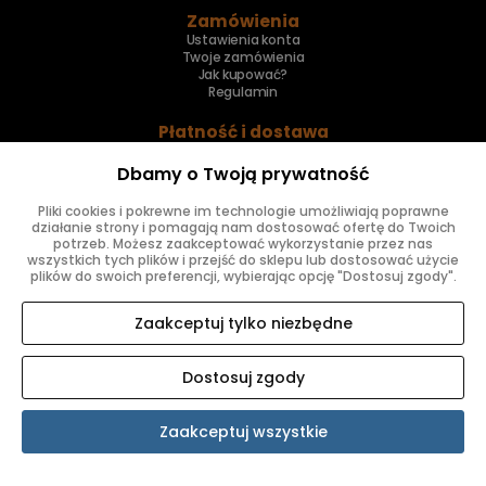
Zamówienia
Ustawienia konta
Twoje zamówienia
Jak kupować?
Regulamin
Płatność i dostawa
Płatności i koszty dostawy
Czas realizacji zamówienia
Dbamy o Twoją prywatność
Zakupy ratalne
Pliki cookies i pokrewne im technologie umożliwiają poprawne
Informacje
działanie strony i pomagają nam dostosować ofertę do Twoich
potrzeb. Możesz zaakceptować wykorzystanie przez nas
O firmie
wszystkich tych plików i przejść do sklepu lub dostosować użycie
Dystrybutor maszyn szwalniczych
plików do swoich preferencji, wybierając opcję "Dostosuj zgody".
Kontakt i dane firmy
Katalogi części PDF
Umów prezentację
Zaakceptuj tylko niezbędne
Inne
Skup maszyn
Dostosuj zgody
Naprawa maszyn
Znajdziesz nas
Zaakceptuj wszystkie