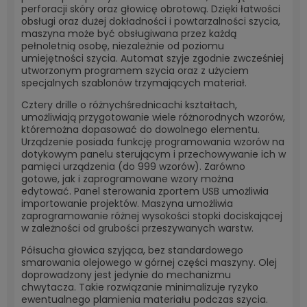
perforacji skóry oraz głowicę obrotową. Dzięki łatwości
obsługi oraz dużej dokładności i powtarzalności szycia,
maszyna może być obsługiwana przez każdą
pełnoletnią osobę, niezależnie od poziomu
umiejętności szycia. Automat szyje zgodnie zwcześniej
utworzonym programem szycia oraz z użyciem
specjalnych szablonów trzymających materiał.
C
ztery drille o różnychśrednicachi kształtach,
umożliwiają przygotowanie wiele różnorodnych wzorów,
które
można dopasować do dowolnego elementu.
Urządzenie posiada funkcję programowania wzorów na
dotykowym panelu sterującym i przechowywanie ich w
pamięci urządzenia (do 999 wzorów). Zarówno
gotowe, jak i zaprogramowane wzory można
edytować. Panel sterowania zportem USB umożliwia
importowanie projektów. Maszyna umożliwia
zaprogramowanie różnej wysokości stopki dociskającej
w zależności od grubości przeszywanych warstw.
Półsucha głowica szyjąca, bez standardowego
smarowania olejowego w górnej części maszyny. Olej
doprowadzony jest jedynie do mechanizmu
chwytacza. Takie rozwiązanie minimalizuje ryzyko
ewentualnego plamienia materiału podczas szycia.