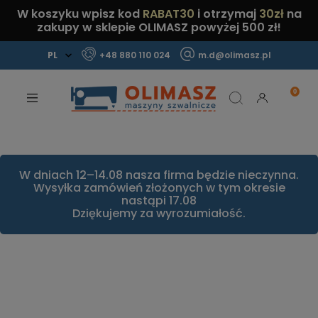
W koszyku wpisz kod
RABAT30
i otrzymaj
30zł
na
zakupy w sklepie OLIMASZ powyżej 500 zł!
+48 880 110 024
m.d@olimasz.pl
Mamy najlepsze ceny na rynku!
Sprawdź!
W dniach 12–14.08 nasza firma będzie nieczynna.
Wysyłka zamówień złożonych w tym okresie
nastąpi 17.08
Dziękujemy za wyrozumiałość.