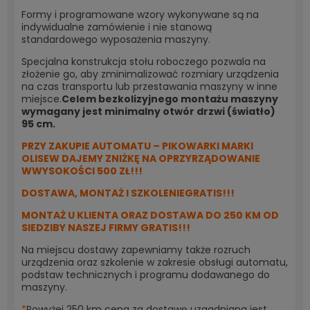
Formy i programowane wzory wykonywane są na
indywidualne zamówienie i nie stanową
standardowego wyposażenia maszyny.
Specjalna konstrukcja stołu roboczego pozwala na
złożenie go, aby zminimalizować rozmiary urządzenia
na czas transportu lub przestawania maszyny w inne
miejsce.
Celem bezkolizyjnego montażu maszyny
wymagany jest minimalny otwór drzwi (światło)
95 cm.
PRZY ZAKUPIE AUTOMATU – PIKOWARKI MARKI
OLISEW DAJEMY ZNIŻKĘ NA OPRZYRZĄDOWANIE
WWYSOKOŚCI 500 ZŁ!!!
DOSTAWA, MONTAŻ I SZKOLENIEGRATIS!!!
MONTAŻ U KLIENTA ORAZ DOSTAWA DO 250 KM OD
SIEDZIBY NASZEJ FIRMY GRATIS!!!
Na miejscu dostawy zapewniamy także rozruch
urządzenia oraz szkolenie w zakresie obsługi automatu,
podstaw technicznych i programu dodawanego do
maszyny.
*
Powyżej 250 km cena za dostawę uzgadniana jest