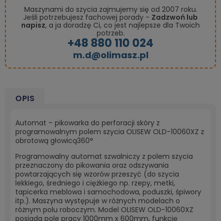
Maszynami do szycia zajmujemy się od 2007 roku.
Jeśli potrzebujesz fachowej porady -
Zadzwoń lub
napisz
, a ja doradzę Ci, co jest najlepsze dla Twoich
potrzeb.
+48 880 110 024
m.d@olimasz.pl
OPIS
Automat – pikowarka do perforacji skóry z
programowalnym polem szycia OLISEW OLD-10060XZ z
obrotową głowicą360°
Programowalny automat szwalniczy z polem szycia
przeznaczony do pikowania oraz odszywania
powtarzających się wzorów przeszyć (do szycia
lekkiego, średniego i ciężkiego np. rzepy, metki,
tapicerka meblowa i samochodowa, poduszki, śpiwory
itp.). Maszyna występuje w różnych modelach o
różnym polu roboczym. Model OLISEW OLD-10060XZ
posiada pole pracy 1000mm x 600mm, funkcję