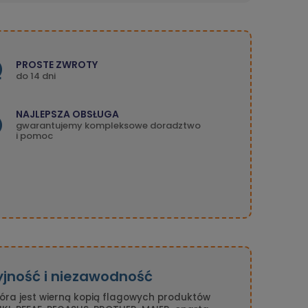
PROSTE ZWROTY
do 14 dni
NAJLEPSZA OBSŁUGA
gwarantujemy kompleksowe doradztwo
i pomoc
yjność i niezawodność
tóra jest wierną kopią flagowych produktów