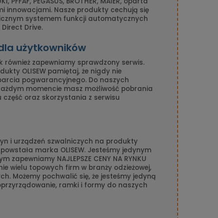
I, PFFAF, PEGASUS, BROTHER, MAIER, oparta
mi innowacjami. Nasze produkty cechują się
nicznym systemem funkcji automatycznych
Direct Drive.
 dla użytkowników
k również zapewniamy sprawdzony serwis.
ukty OLISEW pamiętaj, że nigdy nie
parcia pogwarancyjnego. Do naszych
 każdym momencie masz możliwość pobrania
gu część oraz skorzystania z serwisu
n i urządzeń szwalniczych na produkty
n powstała marka OLISEW. Jesteśmy jedynym
amym zapewniamy NAJLEPSZE CENY NA RYNKU
ie wielu topowych firm w branży odzieżowej,
ch. Możemy pochwalić się, że jesteśmy jedyną
 oprzyrządowanie, ramki i formy do naszych