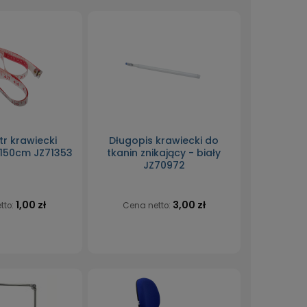
r krawiecki
Długopis krawiecki do
150cm JZ71353
tkanin znikający - biały
JZ70972
1,00 zł
3,00 zł
tto:
Cena netto: