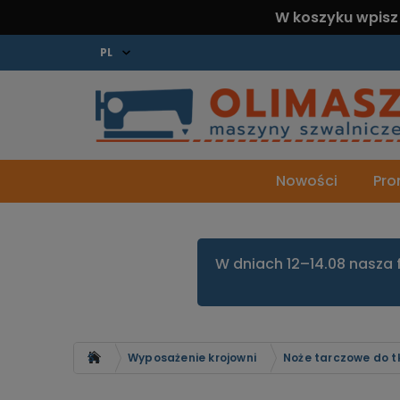
W koszyku wpisz
Nowości
Pro
W dniach 12–14.08 nasza 
Strona główna
Wyposażenie krojowni
Noże tarczowe do t