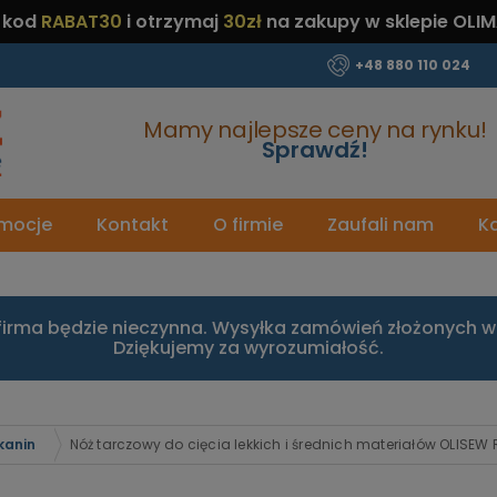
 kod
RABAT30
i otrzymaj
30zł
na zakupy w sklepie OLIM
+48 880 110 024
Mamy najlepsze ceny na rynku!
Sprawdź!
mocje
Kontakt
O firmie
Zaufali nam
Ka
firma będzie nieczynna. Wysyłka zamówień złożonych w 
Dziękujemy za wyrozumiałość.
kanin
Nóż tarczowy do cięcia lekkich i średnich materiałów OLISEW