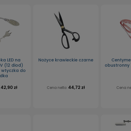
ka LED na
Nożyce krawieckie czarne
Centymet
 (12 diod)
obustronny 
- wtyczka do
zdka
42,90 zł
44,72 zł
:
Cena netto:
Cena ne