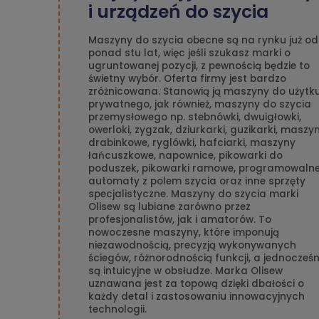
i urządzeń do szycia
Maszyny do szycia obecne są na rynku już od
ponad stu lat, więc jeśli szukasz marki o
ugruntowanej pozycji, z pewnością będzie to
świetny wybór. Oferta firmy jest bardzo
zróżnicowana. Stanowią ją maszyny do użytk
prywatnego, jak również, maszyny do szycia
przemysłowego np. stebnówki, dwuigłowki,
owerloki, zygzak, dziurkarki, guzikarki, maszy
drabinkowe, ryglówki, hafciarki, maszyny
łańcuszkowe, napownice, pikowarki do
poduszek, pikowarki ramowe, programowaln
automaty z polem szycia oraz inne sprzęty
specjalistyczne. Maszyny do szycia marki
Olisew są lubiane zarówno przez
profesjonalistów, jak i amatorów. To
nowoczesne maszyny, które imponują
niezawodnością, precyzją wykonywanych
ściegów, różnorodnością funkcji, a jednocześn
są intuicyjne w obsłudze. Marka Olisew
uznawana jest za topową dzięki dbałości o
każdy detal i zastosowaniu innowacyjnych
technologii.