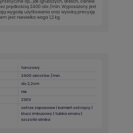
ntetyczne itp., jak igrubszych, drelich, cienkie
jez prędkością 2400 obr./min. Wyposażony jest
iają wygodę użytkowania oraz wysoką precyzję
em jest niewielka waga 1,2 kg.
tarczowy
2400 obrotów /min.
do 2,2cm
nie
230V
ostrze zapasowe | kamień ostrzący |
klucz imbusowy | tubka smaru |
szczotki silnika