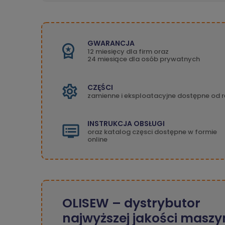
GWARANCJA
12 miesięcy dla firm oraz
24 miesiące dla osób prywatnych
CZĘŚCI
zamienne i eksploatacyjne dostępne od r
INSTRUKCJA OBSŁUGI
oraz katalog częsci dostępne w formie
online
OLISEW – dystrybutor
najwyższej jakości maszy