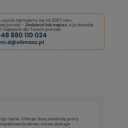
szycia zajmujemy się od 2007 roku.
owej porady -
Zadzwoń lub napisz
, a ja doradzę
st najlepsze dla Twoich potrzeb.
+48 880 110 024
m.d@olimasz.pl
zję cięcia. Oferuje dużą swobodę pracy
kompaktowa budowa i łatwa obsługa