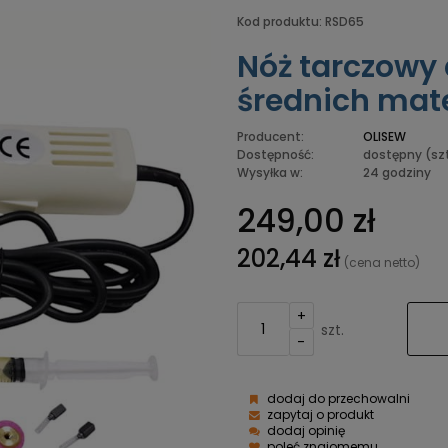
Kod produktu:
RSD65
Nóż tarczowy d
średnich mat
Producent:
OLISEW
Dostępność:
dostępny
(sz
Wysyłka w:
24 godziny
249,00 zł
202,44 zł
(cena netto)
+
szt.
-
dodaj do przechowalni
zapytaj o produkt
dodaj opinię
poleć znajomemu