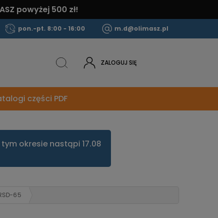
ASZ powyżej 500 zł!
pon.-pt. 8:00 - 16:00
m.d@olimasz.pl
ZALOGUJ SIĘ
talogi części PDF
tym okresie nastąpi 17.08
 RSD-65