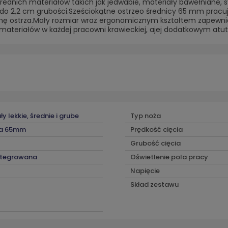
 średnich materiałów takich jak jedwabie, materiały bawełniane, sy
w do 2,2 cm grubości.Sześciokątne ostrzeo średnicy 65 mm pracu
łonę ostrza.Mały rozmiar wraz ergonomicznym kształtem zapewn
ie materiałów w każdej pracowni krawieckiej, ajej dodatkowym atut
y lekkie, średnie i grube
Typ noża
ca 65mm
Prędkość cięcia
Grubość cięcia
integrowana
Oświetlenie pola pracy
Napięcie
Skład zestawu