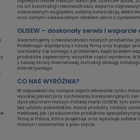
topowych marek maszyn takich jak: DURKOPP ADLER, JUK
na ich konstrukcji i niezawodności, wsparta najnowszy
nowoczesnym wyglądem, solidną konstrukcją, elektro
oraz cichym i niezawodnym silnikiem servo z systemem 
OLISEW – doskonały serwis i wsparcie
u
Gwarantujemy o niezawodności naszych produktów, ja
Podejmując współpracę z naszą firmą oraz kupując prod
zostawimy Cię samego z problemem, bądź brakiem ws
ny
produktów zapewniamy wszystkie części wymienne. W
z naszej strony internetowej, instrukcji obsługi, katalo
interaktywnego.
e
CO NAS WYRÓŻNIA?
W odpowiedzi na rosnące zapotrzebowanie rynku maszy
wysokiej jakości przy zachowaniu konkurencyjnych ce
dystrybutorem maszyn Polskiej marki OLISEW, tym s
bez udziału pośredników. Nasze produkty zdobyły uznan
ie
meblowej, jak i producentów produktów specjalistyczny
firmą w Polsce, która projektuje oraz wykonuje solidne
maszyn i automatów o polu szycia.