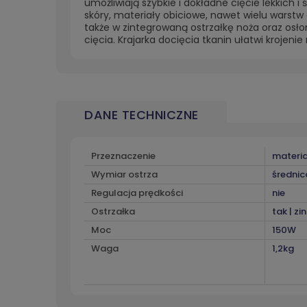
umożliwiają szybkie i dokładne cięcie lekkich i
skóry, materiały obiciowe, nawet wielu warst
także w zintegrowaną ostrzałkę noża oraz os
cięcia. Krajarka docięcia tkanin ułatwi krojen
DANE TECHNICZNE
Przeznaczenie
materiał
Wymiar ostrza
średni
Regulacja prędkości
nie
Ostrzałka
tak | z
Moc
150W
Waga
1,2kg