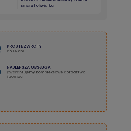
smaru | oliwiarka
PROSTE ZWROTY
do 14 dni
NAJLEPSZA OBSŁUGA
gwarantujemy kompleksowe doradztwo
i pomoc