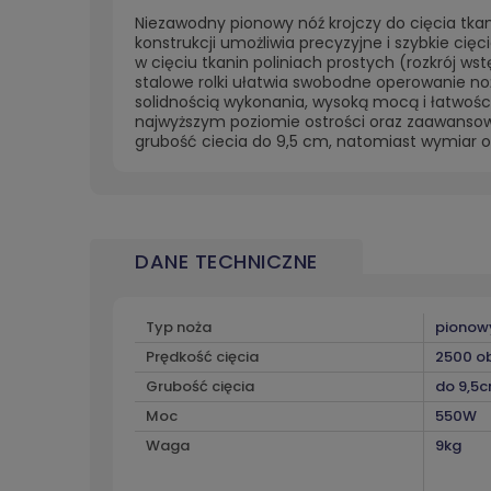
Niezawodny pionowy nóź krojczy do cięcia tkan
konstrukcji umożliwia precyzyjne i szybkie cię
w cięciu tkanin poliniach prostych (rozkrój w
stalowe rolki ułatwia swobodne operowanie no
solidnością wykonania, wysoką mocą i łatwośc
najwyższym poziomie ostrości oraz zaawansow
grubość ciecia do 9,5 cm, natomiast wymiar ostr
DANE TECHNICZNE
Typ noża
pionow
Prędkość cięcia
2500 o
Grubość cięcia
do 9,5
Moc
550W
Waga
9kg