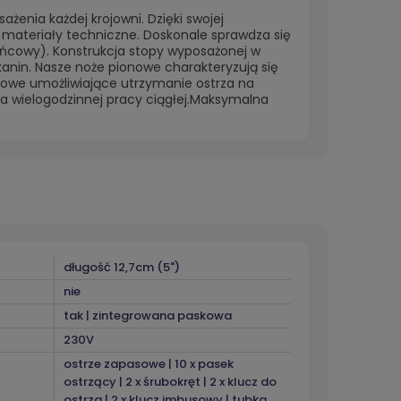
enia każdej krojowni. Dzięki swojej
zy materiały techniczne. Doskonale sprawdza się
 końcowy). Konstrukcja stopy wyposażonej w
anin. Nasze noże pionowe charakteryzują się
kowe umożliwiające utrzymanie ostrza na
 wielogodzinnej pracy ciągłej.Maksymalna
długość 12,7cm (5")
nie
tak | zintegrowana paskowa
230V
ostrze zapasowe | 10 x pasek
ostrzący | 2 x śrubokręt | 2 x klucz do
ostrza | 2 x klucz imbusowy | tubka