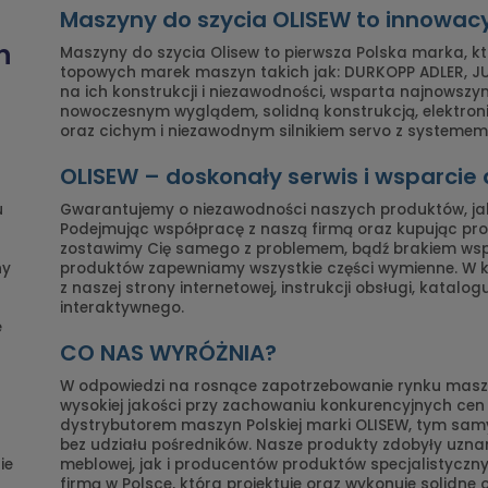
Maszyny do szycia OLISEW to innowac
n
Maszyny do szycia Olisew to pierwsza Polska marka, k
topowych marek maszyn takich jak: DURKOPP ADLER, JUK
na ich konstrukcji i niezawodności, wsparta najnowszy
nowoczesnym wyglądem, solidną konstrukcją, elektro
oraz cichym i niezawodnym silnikiem servo z systemem 
OLISEW – doskonały serwis i wsparcie
u
Gwarantujemy o niezawodności naszych produktów, ja
Podejmując współpracę z naszą firmą oraz kupując prod
zostawimy Cię samego z problemem, bądź brakiem ws
ny
produktów zapewniamy wszystkie części wymienne. W
z naszej strony internetowej, instrukcji obsługi, katalo
interaktywnego.
e
CO NAS WYRÓŻNIA?
W odpowiedzi na rosnące zapotrzebowanie rynku maszy
wysokiej jakości przy zachowaniu konkurencyjnych ce
dystrybutorem maszyn Polskiej marki OLISEW, tym s
bez udziału pośredników. Nasze produkty zdobyły uznan
ie
meblowej, jak i producentów produktów specjalistyczny
firmą w Polsce, która projektuje oraz wykonuje solidne