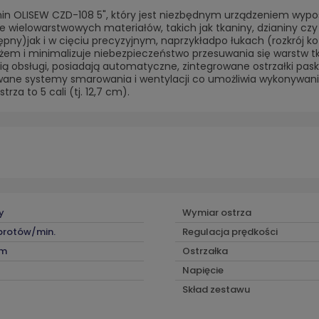
in OLISEW CZD-108 5", który jest niezbędnym urządzeniem wyposaż
cie wielowarstwowych materiałów, takich jak tkaniny, dzianiny c
stępny)jak i w cięciu precyzyjnym, naprzykładpo łukach (rozkrój
żem i minimalizuje niebezpieczeństwo przesuwania się warstw tk
ią obsługi, posiadają automatyczne, zintegrowane ostrzałki pas
ane systemy smarowania i wentylacji co umożliwia wykonywania
za to 5 cali (tj. 12,7 cm).
y
Wymiar ostrza
brotów/min.
Regulacja prędkości
cm
Ostrzałka
Napięcie
Skład zestawu