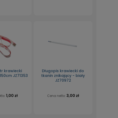
r krawiecki
Długopis krawiecki do
150cm JZ71353
tkanin znikający - biały
JZ70972
1,00 zł
3,00 zł
tto:
Cena netto: