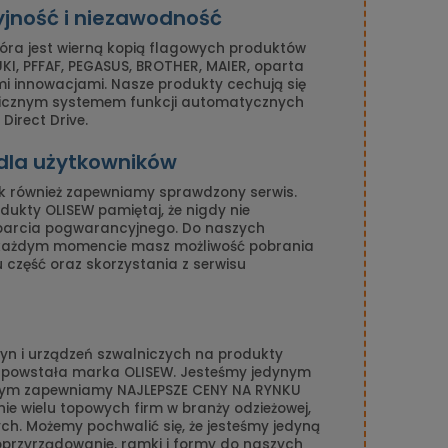
yjność i niezawodność
tóra jest wierną kopią flagowych produktów
I, PFFAF, PEGASUS, BROTHER, MAIER, oparta
mi innowacjami. Nasze produkty cechują się
nicznym systemem funkcji automatycznych
Direct Drive.
 dla użytkowników
k również zapewniamy sprawdzony serwis.
ukty OLISEW pamiętaj, że nigdy nie
parcia pogwarancyjnego. Do naszych
 każdym momencie masz możliwość pobrania
gu część oraz skorzystania z serwisu
n i urządzeń szwalniczych na produkty
n powstała marka OLISEW. Jesteśmy jedynym
amym zapewniamy NAJLEPSZE CENY NA RYNKU
ie wielu topowych firm w branży odzieżowej,
ch. Możemy pochwalić się, że jesteśmy jedyną
 oprzyrządowanie, ramki i formy do naszych