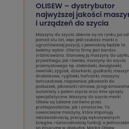
OLISEW – dystrybutor
najwyższej jakości maszy
i urządzeń do szycia
Maszyny do szycia obecne są na rynku już od
ponad stu lat, więc jeśli szukasz marki o
ugruntowanej pozycji, z pewnością będzie to
świetny wybór. Oferta firmy jest bardzo
zróżnicowana. Stanowią ją maszyny do użytk
prywatnego, jak również, maszyny do szycia
przemysłowego np. stebnówki, dwuigłowki,
owerloki, zygzak, dziurkarki, guzikarki, maszy
drabinkowe, ryglówki, hafciarki, maszyny
łańcuszkowe, napownice, pikowarki do
poduszek, pikowarki ramowe, programowaln
automaty z polem szycia oraz inne sprzęty
specjalistyczne. Maszyny do szycia marki
Olisew są lubiane zarówno przez
profesjonalistów, jak i amatorów. To
nowoczesne maszyny, które imponują
niezawodnością, precyzją wykonywanych
ściegów, różnorodnością funkcji, a jednocześn
są intuicyjne w obsłudze. Marka Olisew