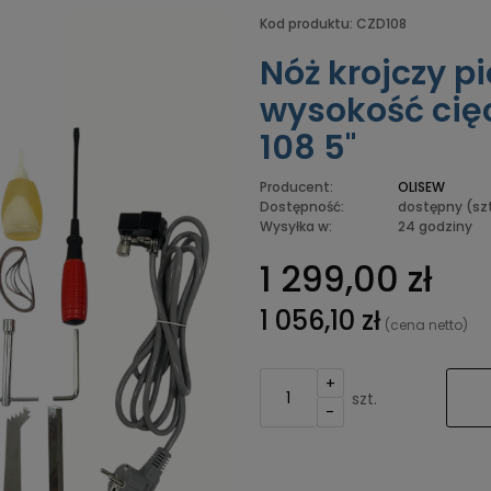
Kod produktu:
CZD108
Nóż krojczy p
wysokość cię
108 5"
Producent:
OLISEW
Dostępność:
dostępny
(sz
Wysyłka w:
24 godziny
1 299,00 zł
1 056,10 zł
(cena netto)
+
szt.
-