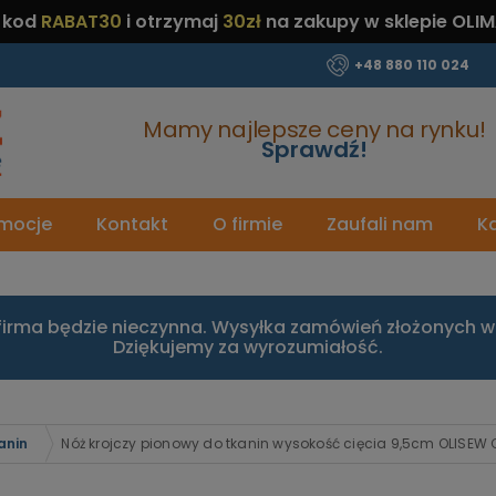
 kod
RABAT30
i otrzymaj
30zł
na zakupy w sklepie OLIM
+48 880 110 024
Mamy najlepsze ceny na rynku!
Sprawdź!
mocje
Kontakt
O firmie
Zaufali nam
Ka
firma będzie nieczynna. Wysyłka zamówień złożonych w 
Dziękujemy za wyrozumiałość.
anin
Nóż krojczy pionowy do tkanin wysokość cięcia 9,5cm OLISEW 