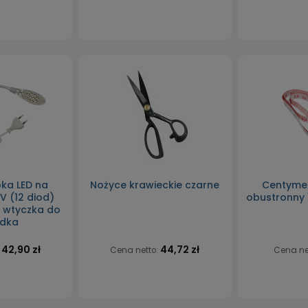
ka LED na
Nożyce krawieckie czarne
Centymet
 (12 diod)
obustronny 
- wtyczka do
zdka
42,90 zł
44,72 zł
:
Cena netto:
Cena ne