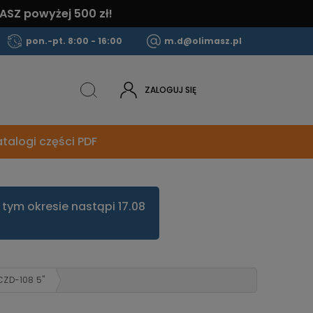
ASZ powyżej 500 zł!
pon.-pt. 8:00 - 16:00
m.d@olimasz.pl
ZALOGUJ SIĘ
talogi części PDF
tym okresie nastąpi 17.08
CZD-108 5"