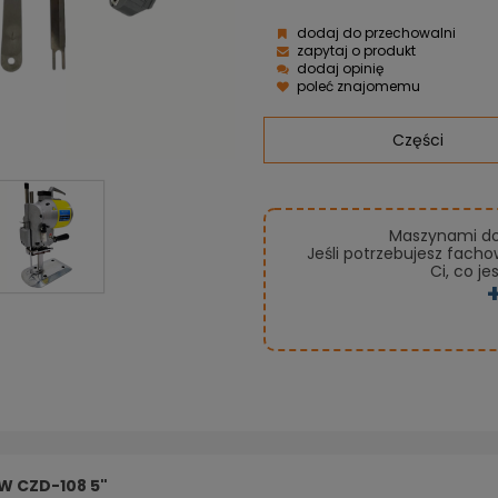
dodaj do przechowalni
zapytaj o produkt
dodaj opinię
poleć znajomemu
Części
Maszynami do 
Jeśli potrzebujesz fach
Ci, co je
EW CZD-108 5"