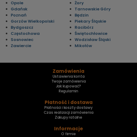
Opole
Żory
Gdańsk
Tarnowskie Góry
Poznań
Będzin
Gorzów Wielkopolski
Piekary Śląskie
Bydgoszcz
Racibórz
Częstochowa
Świętochłowice
Sosnowiec
Wodzisław Śląski
Zawiercie
Mikołów
Zamówienia
Ustawienia konta
Twoje zamówienia
Jak kupować?
Regulamin
Płatność i dostawa
Płatności i koszty dostawy
Czas realizacji zamówienia
Zakupy ratalne
Informacje
O firmie