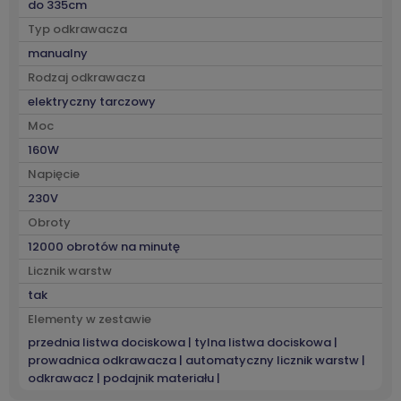
do 335cm
Typ odkrawacza
manualny
Rodzaj odkrawacza
elektryczny tarczowy
Moc
160W
Napięcie
230V
Obroty
12000 obrotów na minutę
Licznik warstw
tak
Elementy w zestawie
przednia listwa dociskowa | tylna listwa dociskowa |
prowadnica odkrawacza | automatyczny licznik warstw |
odkrawacz | podajnik materiału |