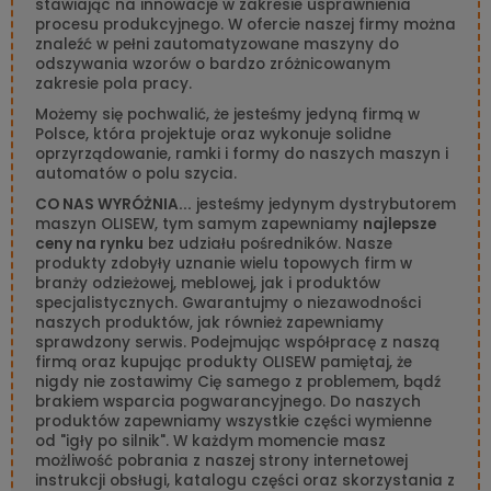
stawiając na innowacje w zakresie usprawnienia
procesu produkcyjnego. W ofercie naszej firmy można
znaleźć w pełni zautomatyzowane maszyny do
odszywania wzorów o bardzo zróżnicowanym
zakresie pola pracy.
Możemy się pochwalić, że jesteśmy jedyną firmą w
Polsce, która projektuje oraz wykonuje solidne
oprzyrządowanie, ramki i formy do naszych maszyn i
automatów o polu szycia.
CO NAS WYRÓŻNIA...
jesteśmy jedynym dystrybutorem
maszyn OLISEW, tym samym zapewniamy
najlepsze
ceny na rynku
bez udziału pośredników. Nasze
produkty zdobyły uznanie wielu topowych firm w
branży odzieżowej, meblowej, jak i produktów
specjalistycznych. Gwarantujmy o niezawodności
naszych produktów, jak również zapewniamy
sprawdzony serwis. Podejmując współpracę z naszą
firmą oraz kupując produkty OLISEW pamiętaj, że
nigdy nie zostawimy Cię samego z problemem, bądź
brakiem wsparcia pogwarancyjnego. Do naszych
produktów zapewniamy wszystkie części wymienne
od "igły po silnik". W każdym momencie masz
możliwość pobrania z naszej strony internetowej
instrukcji obsługi, katalogu części oraz skorzystania z