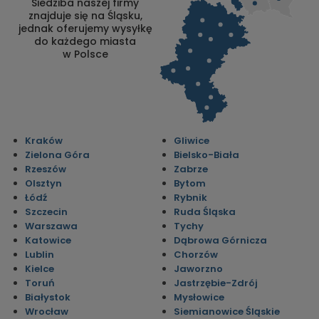
Siedziba naszej firmy
znajduje się na Śląsku,
jednak oferujemy wysyłkę
do każdego miasta
w Polsce
Kraków
Gliwice
Zielona Góra
Bielsko-Biała
Rzeszów
Zabrze
Olsztyn
Bytom
Łódź
Rybnik
Szczecin
Ruda Śląska
Warszawa
Tychy
Katowice
Dąbrowa Górnicza
Lublin
Chorzów
Kielce
Jaworzno
Toruń
Jastrzębie-Zdrój
Białystok
Mysłowice
Wrocław
Siemianowice Śląskie