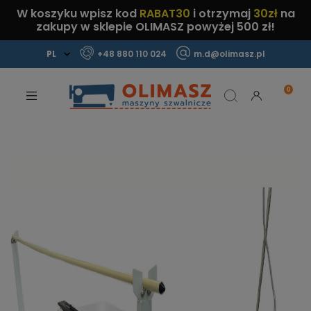
W koszyku wpisz kod
RABAT30
i otrzymaj
30zł
na
zakupy w sklepie OLIMASZ powyżej 500 zł!
+48 880 110 024
m.d@olimasz.pl
Mamy najlepsze ceny na rynku!
Sprawdź!