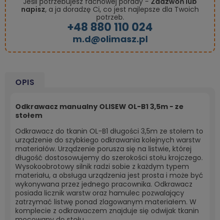
Jeśli potrzebujesz fachowej porady -
Zadzwoń lub
napisz
, a ja doradzę Ci, co jest najlepsze dla Twoich
potrzeb.
+48 880 110 024
m.d@olimasz.pl
OPIS
Odkrawacz manualny OLISEW OL-B1 3,5m - ze
stołem
Odkrawacz do tkanin OL-B1 długości 3,5m ze stołem to
urządzenie do szybkiego odkrawania kolejnych warstw
materiałów. Urządzenie porusza się na listwie, której
długość dostosowujemy do szerokości stołu krojczego.
Wysokoobrotowy silnik radzi sobie z każdym typem
materiału, a obsługa urządzenia jest prosta i może być
wykonywana przez jednego pracownika. Odkrawacz
posiada licznik warstw oraz hamulec pozwalający
zatrzymać listwę ponad zlagowanym materiałem. W
komplecie z odkrawaczem znajduje się odwijak tkanin
mocowany do stołu.