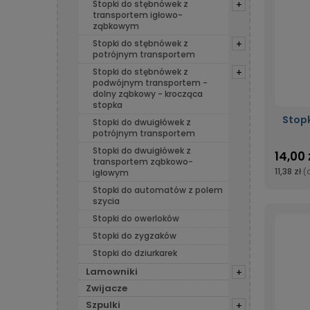
Stopki do stębnówek z
+
transportem igłowo-
ząbkowym
Stopki do stębnówek z
+
potrójnym transportem
Stopki do stębnówek z
+
podwójnym transportem -
dolny ząbkowy - krocząca
stopka
Stop
Stopki do dwuigłówek z
potrójnym transportem
Stopki do dwuigłówek z
14,00 
transportem ząbkowo-
11,38 zł
(
igłowym
Stopki do automatów z polem
szycia
Stopki do owerloków
Stopki do zygzaków
Stopki do dziurkarek
Lamowniki
+
Zwijacze
Szpulki
+