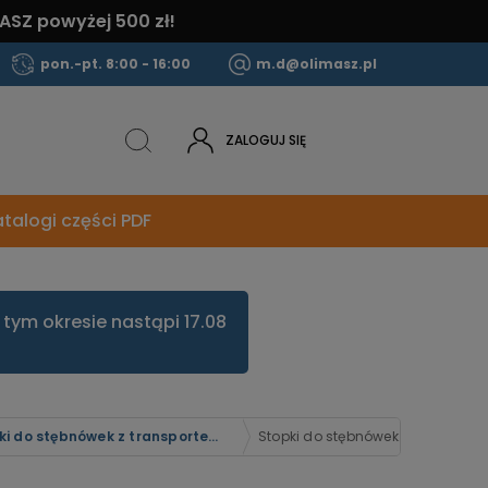
ASZ powyżej 500 zł!
pon.-pt. 8:00 - 16:00
m.d@olimasz.pl
ZALOGUJ SIĘ
talogi części PDF
tym okresie nastąpi 17.08
Stopki do stębnówek z transportem dolnym ząbkowym JACK
Stopki do stębnówek: seria JACK 