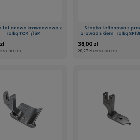
 teflonowa krawędziowa z
Stopka teflonowa z pr
rolką TCR 1/16R
prowadnikiem i rolką SP18R
zł
36,00 zł
29,27 zł
CENA NETTO)
(CENA NETTO)