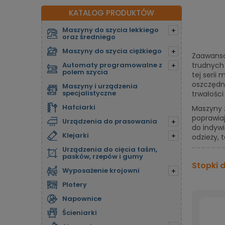
KATALOG PRODUKTÓW
Maszyny do szycia lekkiego
+
oraz średniego
Maszyny do szycia ciężkiego
+
Zaawanso
Automaty programowalne z
trudnych
+
polem szycia
tej serii
oszczędno
Maszyny i urządzenia
specjalistyczne
trwałości 
Hafciarki
Maszyny z
poprawia
Urządzenia do prasowania
+
do indywi
Klejarki
+
odzieży, 
Urządzenia do cięcia taśm,
pasków, rzepów i gumy
Stopki 
Wyposażenie krojowni
+
Plotery
Napownice
Ścieniarki