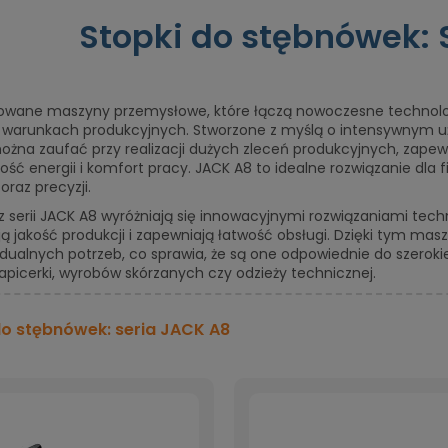
Stopki do stębnówek: 
wane maszyny przemysłowe, które łączą nowoczesne technolo
 warunkach produkcyjnych. Stworzone z myślą o intensywnym u
 można zaufać przy realizacji dużych zleceń produkcyjnych, zape
ść energii i komfort pracy. JACK A8 to idealne rozwiązanie dla f
oraz precyzji.
 serii JACK A8 wyróżniają się innowacyjnymi rozwiązaniami tech
ją jakość produkcji i zapewniają łatwość obsługi. Dzięki tym 
dualnych potrzeb, co sprawia, że są one odpowiednie do szeroki
tapicerki, wyrobów skórzanych czy odzieży technicznej.
do stębnówek: seria JACK A8