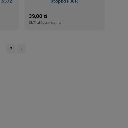
-15572
Stopka P3613
39,00 zł
31,71 zł
(CENA NETTO)
..
7
»