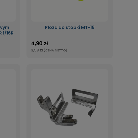
awym
Płoza do stopki MT-18
 1/16R
4,90 zł
3,98 zł
(CENA NETTO)