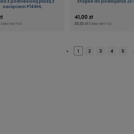
ka z podniesioną płozą z
Stopka do podwijania JZ
nacięciem P144HL
zł
41,00 zł
33,33 zł
(CENA NETTO)
(CENA NETTO)
«
1
2
3
4
5
.