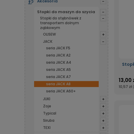
Akcesoria
-
Stopki do maszyn do szycia
-
Stopki do stębnówek z
-
transportem dolnym
ząbkowym
OLISEW
+
JACK
-
seria JACK F5
seria JACK A2
seria JACK A4
Stop
seria JACK A5
seria JACK A7
13,00 
seria JACK A8
10,57 zł
seria JACK A60+
JUKI
+
Zoje
+
Typical
+
Siruba
+
TEXI
+