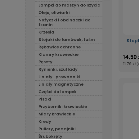
Lampki do maszyn do szycia
Oleje, oliwiarki
Nożyczki i obcinaczki do
tkanin
Krzesła
Stojaki do lamówek, taśm
Stop
Rękawice ochronne
Klamry krawieckie
14,50 
Pęsety
11,79 zł
(
Rynienki, szuflady
Liniały i prowadniki
Liniały magnetyczne
Części do lampek
Pisaki
Przyborniki krawieckie
Miary krawieckie
Kredy
Pullery, podajniki
Śrubokręty