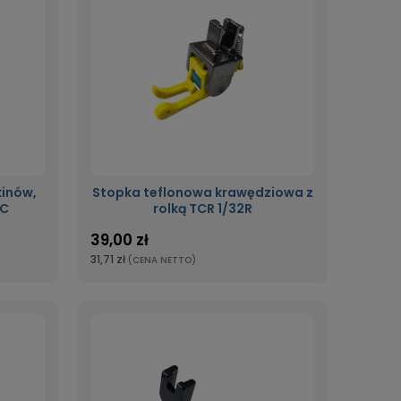
inów,
Stopka teflonowa krawędziowa z
/C
rolką TCR 1/32R
39,00 zł
31,71 zł
(CENA NETTO)