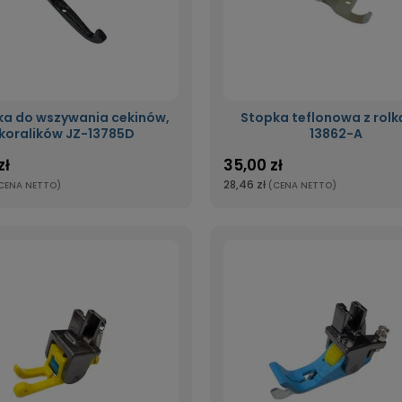
ka do wszywania cekinów,
Stopka teflonowa z rolk
koralików JZ-13785D
13862-A
zł
35,00 zł
28,46 zł
CENA NETTO)
(CENA NETTO)