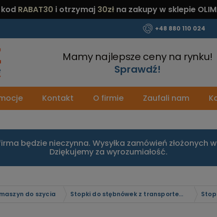
 kod
RABAT30
i otrzymaj
30zł
na zakupy w sklepie OLIM
+48 880 110 024
Mamy najlepsze ceny na rynku!
Sprawdź!
mocje
Kontakt
O firmie
Zaufali nam
Ka
firma będzie nieczynna. Wysyłka zamówień złożonych w 
Dziękujemy za wyrozumiałość.
 maszyn do szycia
Stopki do stębnówek z transportem dolnym ząbkowym