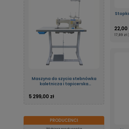
Stopka
22,00 
17,89 zł
Maszyna do szycia stebnówka
kaletnicza i tapicerska
jednoigłowa automatyczna z
potrójnym transportem oraz
5 299,00 zł
silnikiem energooszczędnym
OLISEW OLD-206H-7
PRODUCENCI
Wybierz producenta