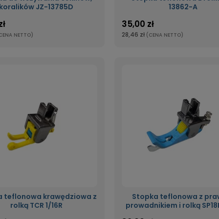
koralików JZ-13785D
13862-A
zł
35,00 zł
28,46 zł
CENA NETTO)
(CENA NETTO)
 teflonowa krawędziowa z
Stopka teflonowa z pr
rolką TCR 1/16R
prowadnikiem i rolką SP18R