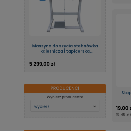
Maszyna do szycia stebnówka
kaletnicza i tapicerska
jednoigłowa automatyczna z
potrójnym transportem oraz
5 299,00 zł
silnikiem energooszczędnym
OLISEW OLD-206H-7
PRODUCENCI
Stop
Wybierz producenta
19,00 
15,45 zł