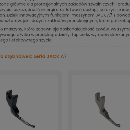
one głównie dla profesjonalnych zakładów szwalniczych i produk
szycia, oszczędność energii oraz łatwość obsługi, co czyni je i
ań. Dzięki innowacyjnym funkcjom, maszynom JACK A7 z pow
rsztatów, jak i dużych zakładów produkcyjnych, które potrzebu
to maszyny, które zapewniają doskonałą jakość szwów, wytrzyma
sywnego użytku w produkcji odzieży, tapicerki, wyrobów skórza
ego i efektywnego szycia.
do stębnówek: seria JACK A7