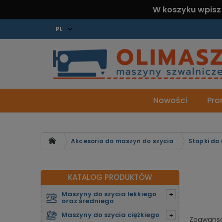
W koszyku wpisz
Nowości
Pro
Strona główna
Akcesoria do maszyn do szycia
Stopki do
KATALOG PRODUKTÓW
Maszyny do szycia lekkiego
+
oraz średniego
Maszyny do szycia ciężkiego
+
Zaawanso