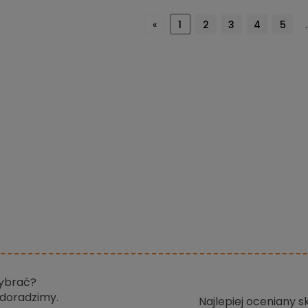
«
1
2
3
4
5
.
wybrać?
doradzimy.
Najlepiej oceniany 