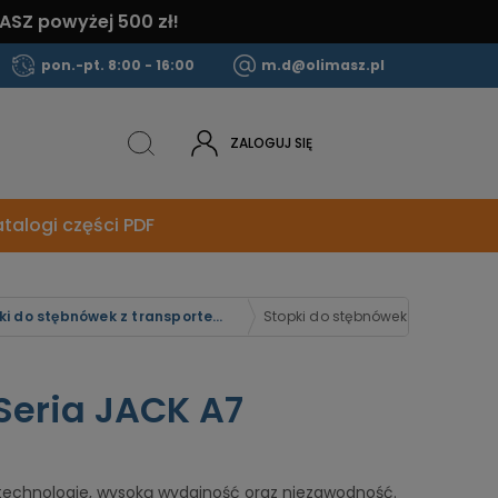
ASZ powyżej 500 zł!
pon.-pt. 8:00 - 16:00
m.d@olimasz.pl
ZALOGUJ SIĘ
talogi części PDF
Stopki do stębnówek z transportem dolnym ząbkowym JACK
Stopki do stębnówek: seria JACK 
Seria JACK A7
echnologie, wysoką wydajność oraz niezawodność.