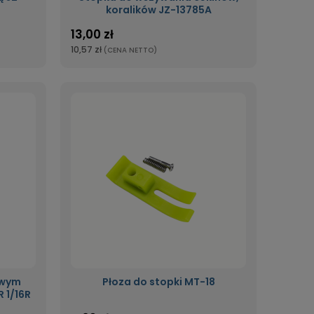
koralików JZ-13785A
13,00 zł
10,57 zł
(CENA NETTO)
awym
Płoza do stopki MT-18
 1/16R