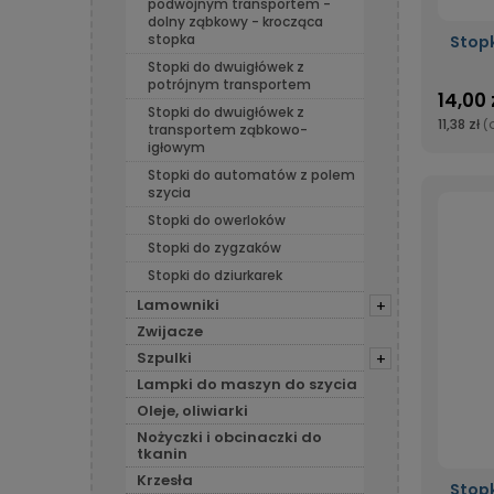
podwójnym transportem -
dolny ząbkowy - krocząca
stopka
Stop
Stopki do dwuigłówek z
potrójnym transportem
14,00 
Stopki do dwuigłówek z
11,38 zł
(
transportem ząbkowo-
igłowym
Stopki do automatów z polem
szycia
Stopki do owerloków
Stopki do zygzaków
Stopki do dziurkarek
Lamowniki
+
Zwijacze
Szpulki
+
Lampki do maszyn do szycia
Oleje, oliwiarki
Nożyczki i obcinaczki do
tkanin
Krzesła
Stop