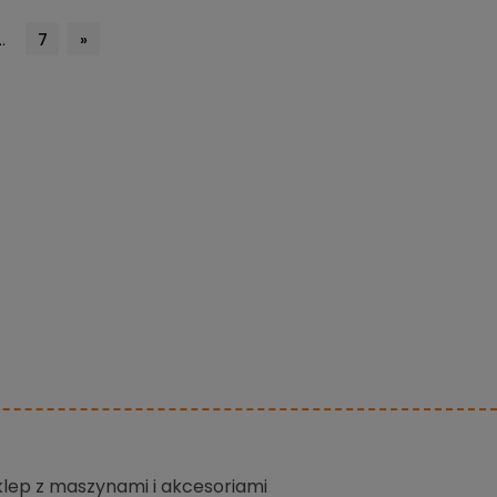
..
7
»
sklep z maszynami i akcesoriami