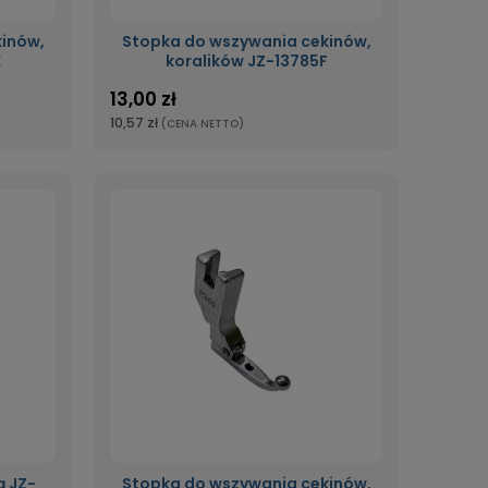
inów,
Stopka do wszywania cekinów,
K
koralików JZ-13785F
13,00 zł
10,57 zł
(CENA NETTO)
ą JZ-
Stopka do wszywania cekinów,