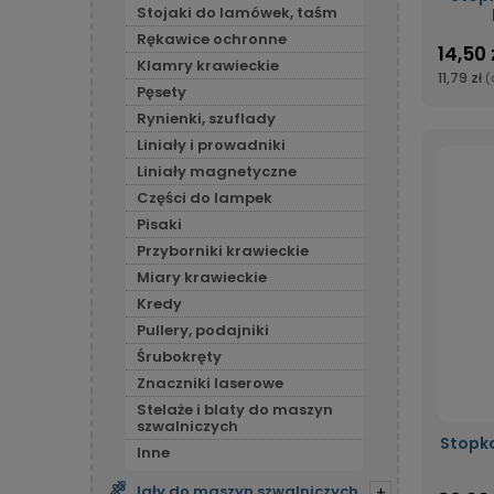
Stojaki do lamówek, taśm
Rękawice ochronne
14,50 
Klamry krawieckie
11,79 zł
(
Pęsety
Rynienki, szuflady
Liniały i prowadniki
Liniały magnetyczne
Części do lampek
Pisaki
Przyborniki krawieckie
Miary krawieckie
Kredy
Pullery, podajniki
Śrubokręty
Znaczniki laserowe
Stelaże i blaty do maszyn
szwalniczych
Stopka
Inne
Igły do maszyn szwalniczych
+