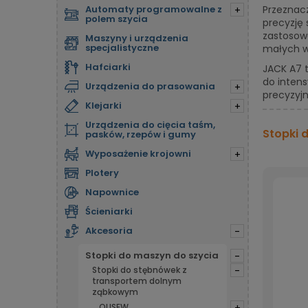
Automaty programowalne z
Przeznacz
+
polem szycia
precyzję 
zastosow
Maszyny i urządzenia
specjalistyczne
małych wa
Hafciarki
JACK A7 
do inten
Urządzenia do prasowania
+
precyzyjn
Klejarki
+
Urządzenia do cięcia taśm,
Stopki 
pasków, rzepów i gumy
Wyposażenie krojowni
+
Plotery
Napownice
Ścieniarki
Akcesoria
-
Stopki do maszyn do szycia
-
Stopki do stębnówek z
-
transportem dolnym
ząbkowym
OLISEW