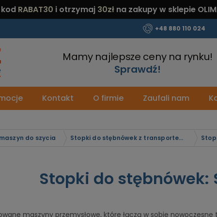
 kod
RABAT30
i otrzymaj
30zł
na zakupy w sklepie OLIM
+48 880 110 024
Mamy najlepsze ceny na rynku!
Sprawdź!
mocje
Kontakt
O firmie
Zaufali nam
Ka
 maszyn do szycia
Stopki do stębnówek z transportem dolnym ząbkowym
Stopki do stębnówek: 
wane maszyny przemysłowe, które łączą w sobie nowoczesne t