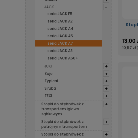
+
JACK
-
seria JACK F5
seria JACK A2
Stop
seria JACK A4
seria JACK A5
13,00 
seria JACK A7
10,57 zł
seria JACK A8
seria JACK A60+
JUKI
+
Zoje
+
Typical
+
Siruba
+
TEXI
+
Stopki do stębnówek z
+
transportem igłowo-
ząbkowym
Stopki do stębnówek z
+
potrójnym transportem
Stopki do stębnówek z
+