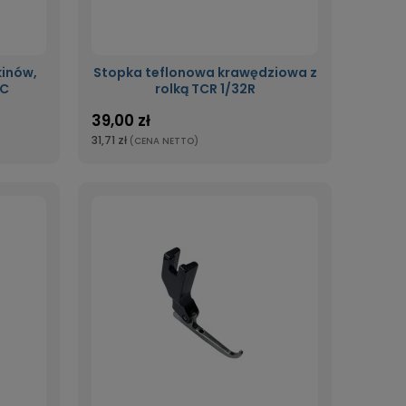
inów,
Stopka teflonowa krawędziowa z
/C
rolką TCR 1/32R
39,00 zł
31,71 zł
(CENA NETTO)