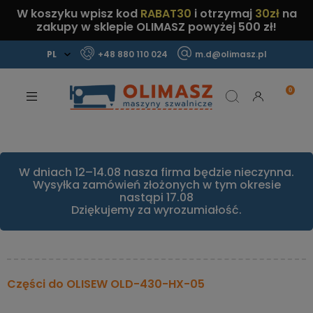
W koszyku wpisz kod
RABAT30
i otrzymaj
30zł
na
zakupy w sklepie OLIMASZ powyżej 500 zł!
+48 880 110 024
m.d@olimasz.pl
Mamy najlepsze ceny na rynku!
Sprawdź!
W dniach 12–14.08 nasza firma będzie nieczynna.
Wysyłka zamówień złożonych w tym okresie
nastąpi 17.08
Dziękujemy za wyrozumiałość.
Części do OLISEW OLD-430-HX-05