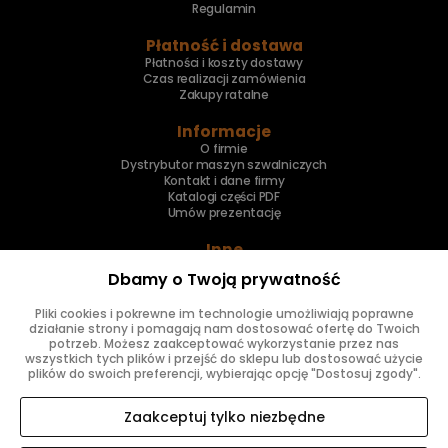
Regulamin
Płatność i dostawa
Płatności i koszty dostawy
Czas realizacji zamówienia
Zakupy ratalne
Informacje
O firmie
Dystrybutor maszyn szwalniczych
Kontakt i dane firmy
Katalogi części PDF
Umów prezentację
Inne
Skup maszyn
Dbamy o Twoją prywatność
Naprawa maszyn
Pliki cookies i pokrewne im technologie umożliwiają poprawne
Znajdziesz nas
działanie strony i pomagają nam dostosować ofertę do Twoich
potrzeb. Możesz zaakceptować wykorzystanie przez nas
wszystkich tych plików i przejść do sklepu lub dostosować użycie
plików do swoich preferencji, wybierając opcję "Dostosuj zgody".
Zaakceptuj tylko niezbędne