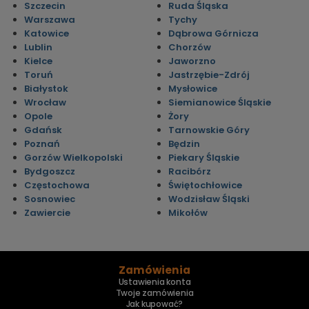
Szczecin
Ruda Śląska
Warszawa
Tychy
Katowice
Dąbrowa Górnicza
Lublin
Chorzów
Kielce
Jaworzno
Toruń
Jastrzębie-Zdrój
Białystok
Mysłowice
Wrocław
Siemianowice Śląskie
Opole
Żory
Gdańsk
Tarnowskie Góry
Poznań
Będzin
Gorzów Wielkopolski
Piekary Śląskie
Bydgoszcz
Racibórz
Częstochowa
Świętochłowice
Sosnowiec
Wodzisław Śląski
Zawiercie
Mikołów
Zamówienia
Ustawienia konta
Twoje zamówienia
Jak kupować?