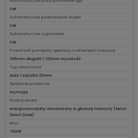
Automatyczne pozycjonowanie igły
tak
Automatyczne podnoszenie stopki
tak
Automatyczne ryglowanie
tak
Przestrzeń pomiędzy igielnicą a ramieniem maszyny
335mm długość | 125mm wysokość
Typ chwytacza
duży | szpulka 32mm
Sprężone powietrze
wymaga
Rodzaj silnika
energooszczędny wbudowany w głowicę maszyny (servo
Direct Drive)
Moc
750W