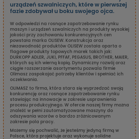
urządzeń szwalniczych, które w pierwszej
fazie zdobywał u boku swojego ojca.
W odpowiedzi na rosnące zapotrzebowanie rynku
maszyn i urządzeń szwalniczych na produkty wysokiej
jakości przy zachowaniu konkurencyjnych cen
powstała marka OLISEW. Konstrukcja oraz
niezawodność produktów OLISEW została oparta o
flagowe produkty topowych marek takich jak:
DURKOPP ADLER, JUKI, PFFAF, PEGASUS, BROTHER, MAIER,
których są ich wierną kopią. Dynamiczny rozwój oraz
ciągłe rozszerzanie asortymentu pozwala firmie
Olimasz zaspokajać potrzeby klientów i spełniać ich
oczekiwania.
OLIMASZ to firma, która stara się wyprzedzać swoją
konkurencję oraz rosnące zapotrzebowanie rynku
stawiając na innowacje w zakresie usprawnienia
procesu produkcyjnego. W ofercie naszej firmy można
znaleźć w pełni zautomatyzowane maszyny do
odszywania wzorów o bardzo zróżnicowanym
zakresie pola pracy.
Możemy się pochwalić, że jesteśmy jedyną firmą w
Polsce, która projektuje oraz wykonuje solidne