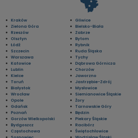
Kraków
Gliwice
Zielona Góra
Bielsko-Biała
Rzeszów
Zabrze
Olsztyn
Bytom
Łódź
Rybnik
Szczecin
Ruda Śląska
Warszawa
Tychy
Katowice
Dąbrowa Górnicza
Lublin
Chorzów
Kielce
Jaworzno
Toruń
Jastrzębie-Zdrój
Białystok
Mysłowice
Wrocław
Siemianowice Śląskie
Opole
Żory
Gdańsk
Tarnowskie Góry
Poznań
Będzin
Gorzów Wielkopolski
Piekary Śląskie
Bydgoszcz
Racibórz
Częstochowa
Świętochłowice
Sosnowiec
Wodzisław Śląski