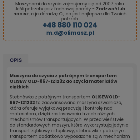
Maszynami do szycia zajmujemy się od 2007 roku.
Jeśli potrzebujesz fachowej porady -
Zadzwoń lub
napisz
, a ja doradzę Ci, co jest najlepsze dla Twoich
potrzeb.
+48 880 110 024
m.d@olimasz.pl
OPIS
Maszyna do szycia z potrójnym transportem
OLISEW OLD-867-121232 do szycia materiałów
ciężkich
Stebnówka z potrójnym transportem
OLISEWOLD-
867-121232
to zaawansowana maszyna szwalnicza,
która oferuje wyjątkową precyzję i kontrolę nad
materiałem, dzięki zastosowaniu trzech różnych
mechanizmów transportujących. W przeciwieństwie
do standardowych maszyn, które wykorzystują jedynie
transport ząbkowy i stopkowy, stebnówki z potrójnym
transportem dodatkowo wyposażone są w mechanizm