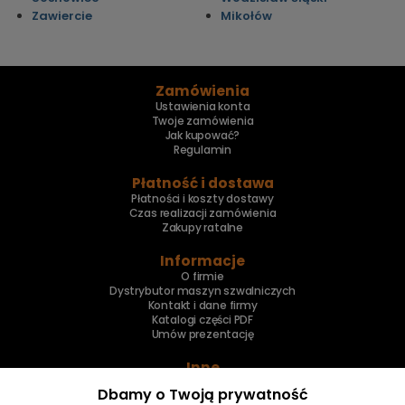
Zawiercie
Mikołów
Zamówienia
Ustawienia konta
Twoje zamówienia
Jak kupować?
Regulamin
Płatność i dostawa
Płatności i koszty dostawy
Czas realizacji zamówienia
Zakupy ratalne
Informacje
O firmie
Dystrybutor maszyn szwalniczych
Kontakt i dane firmy
Katalogi części PDF
Umów prezentację
Inne
Skup maszyn
Dbamy o Twoją prywatność
Naprawa maszyn