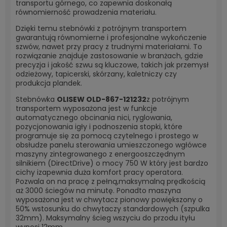
transportu górnego, co zapewnia doskonałą
równomierność prowadzenia materiału.
Dzięki temu stebnówki z potrójnym transportem
gwarantują równomierne i profesjonalne wykończenie
szwów, nawet przy pracy z trudnymi materiałami. To
rozwiązanie znajduje zastosowanie w branżach, gdzie
precyzja i jakość szwu są kluczowe, takich jak przemysł
odzieżowy, tapicerski, skórzany, kaletniczy czy
produkcja plandek.
Stebnówka
OLISEW OLD-867-121232
z potrójnym
transportem wyposażona jest w funkcje
automatycznego obcinania nici, ryglowania,
pozycjonowania igły i podnoszenia stopki, które
programuje się za pomocą czytelnego i prostego w
obsłudze panelu sterowania umieszczonego wgłówce
maszyny zintegrowanego z energooszczędnym
silnikiem (DirectDrive) o mocy 750 W który jest bardzo
cichy izapewnia duża komfort pracy operatora.
Pozwala on na pracę z pełną,
maksymalną prędkością
aż 3000 ściegów na minutę. Ponadto maszyna
wyposażona jest w chwytacz pionowy powiększony o
50% wstosunku do chwytaczy standardowych (szpulka
32mm). Maksymalny ścieg wszyciu do przodu ityłu
wynosi 12mm.