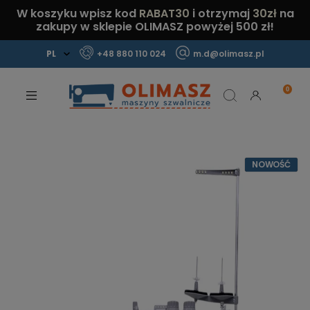
W koszyku wpisz kod
RABAT30
i otrzymaj
30zł
na
zakupy w sklepie OLIMASZ powyżej 500 zł!
+48 880 110 024
m.d@olimasz.pl
Mamy najlepsze ceny na rynku!
Sprawdź!
NOWOŚĆ