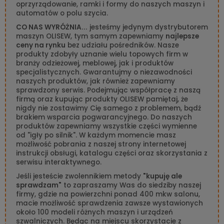
oprzyrządowanie, ramki i formy do naszych maszyn i
automatów o polu szycia.
CO NAS WYRÓŻNIA...
jesteśmy jedynym dystrybutorem
maszyn OLISEW, tym samym zapewniamy
najlepsze
ceny na rynku
bez udziału pośredników. Nasze
produkty zdobyły uznanie wielu topowych firm w
branży odzieżowej, meblowej, jak i produktów
specjalistycznych. Gwarantujmy o niezawodności
naszych produktów, jak również zapewniamy
sprawdzony serwis. Podejmując współpracę z naszą
firmą oraz kupując produkty OLISEW pamiętaj, że
nigdy nie zostawimy Cię samego z problemem, bądź
brakiem wsparcia pogwarancyjnego. Do naszych
produktów zapewniamy wszystkie części wymienne
od "igły po silnik". W każdym momencie masz
możliwość pobrania z naszej strony internetowej
instrukcji obsługi, katalogu części oraz skorzystania z
serwisu interaktywnego.
Jeśli jesteście zwolennikiem metody
"kupuję ale
sprawdzam"
to zapraszamy Was do siedziby naszej
firmy, gdzie na powierzchni ponad 400 mkw salonu,
macie możliwość sprawdzenia zawsze wystawionych
około 100 modeli różnych maszyn i urządzeń
szwalniczych. Będąc na miejscu skorzystacie z