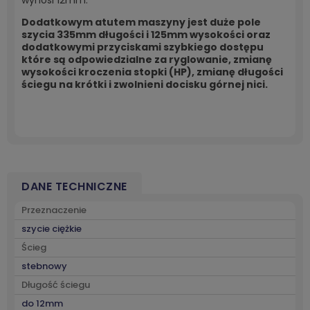
Dodatkowym atutem maszyny jest duże pole
szycia 335mm długości i 125mm wysokości oraz
dodatkowymi przyciskami szybkiego dostępu
które są odpowiedzialne za ryglowanie, zmianę
wysokości kroczenia stopki (HP), zmianę długości
ściegu na krótki i zwolnieni docisku górnej nici.
DANE TECHNICZNE
Przeznaczenie
szycie ciężkie
Ścieg
stebnowy
Długość ściegu
do 12mm