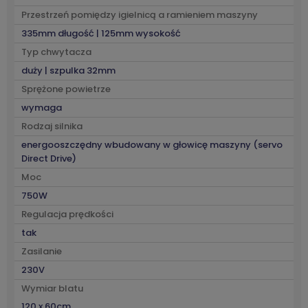
Przestrzeń pomiędzy igielnicą a ramieniem maszyny
335mm długość | 125mm wysokość
Typ chwytacza
duży | szpulka 32mm
Sprężone powietrze
wymaga
Rodzaj silnika
energooszczędny wbudowany w głowicę maszyny (servo
Direct Drive)
Moc
750W
Regulacja prędkości
tak
Zasilanie
230V
Wymiar blatu
120 x 60cm