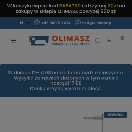
W koszyku wpisz kod
RABAT30
i otrzymaj
30zł
na
zakupy w sklepie OLIMASZ powyżej 500 zł!
+48 880 110 024
m.d@olimasz.pl
Mamy najlepsze ceny na rynku!
Sprawdź!
W dniach 12–14.08 nasza firma będzie nieczynna.
Wysyłka zamówień złożonych w tym okresie
nastąpi 17.08
Dziękujemy za wyrozumiałość.
NOWOŚĆ