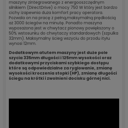
maszyny zintegrowanego z energooszczędnym
silnikiem (DirectDrive) o mocy 750 W który jest bardzo
cichy izapewnia duża komfort pracy operatora.
Pozwala on na pracę z pełną,
maksymalną prędkością
aż 3000 ściegów na minutę. Ponadto maszyna
wyposażona jest w chwytacz pionowy powiększony o
50% wstosunku do chwytaczy standardowych (szpulka
32mm). Maksymalny ścieg wszyciu do przodu ityłu
wynosi 12mm.
Dodatkowym atutem maszyny jest duże pole
szycia 335mm długości i 125mm wysokości oraz
dodatkowymi przyciskami szybkiego dostępu
które są odpowiedzialne za ryglowanie, zmianę
wysokości kroczenia stopki (HP), zmianę długości
ściegu na krótki i zwolnieni docisku górnej nici.