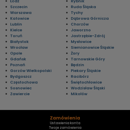
Łódź
Rybnik
Szczecin
Ruda Śląska
Warszawa
Tychy
Katowice
Dąbrowa Górnicza
Lublin
Chorzów
Kielce
Jaworzno
Toruń
Jastrzębie-Zdrój
Białystok
Mysłowice
Wrocław
Siemianowice Śląskie
Opole
Żory
Gdańsk
Tarnowskie Góry
Poznań
Będzin
Gorzów Wielkopolski
Piekary Śląskie
Bydgoszcz
Racibórz
Częstochowa
Świętochłowice
Sosnowiec
Wodzisław Śląski
Zawiercie
Mikołów
Zamówienia
Ustawienia konta
Twoje zamówienia