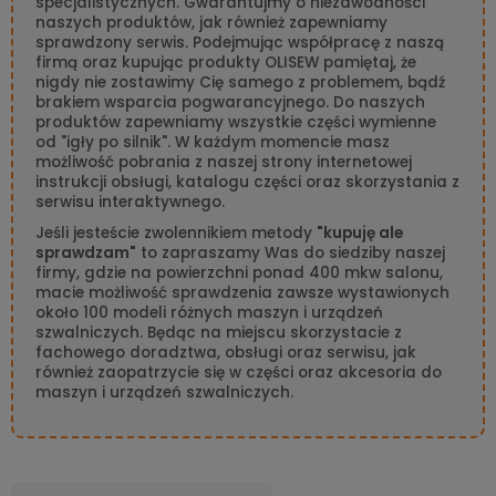
specjalistycznych. Gwarantujmy o niezawodności
naszych produktów, jak również zapewniamy
sprawdzony serwis. Podejmując współpracę z naszą
firmą oraz kupując produkty OLISEW pamiętaj, że
nigdy nie zostawimy Cię samego z problemem, bądź
brakiem wsparcia pogwarancyjnego. Do naszych
produktów zapewniamy wszystkie części wymienne
od "igły po silnik". W każdym momencie masz
możliwość pobrania z naszej strony internetowej
instrukcji obsługi, katalogu części oraz skorzystania z
serwisu interaktywnego.
Jeśli jesteście zwolennikiem metody
"kupuję ale
sprawdzam"
to zapraszamy Was do siedziby naszej
firmy, gdzie na powierzchni ponad 400 mkw salonu,
macie możliwość sprawdzenia zawsze wystawionych
około 100 modeli różnych maszyn i urządzeń
szwalniczych. Będąc na miejscu skorzystacie z
fachowego doradztwa, obsługi oraz serwisu, jak
również zaopatrzycie się w części oraz akcesoria do
maszyn i urządzeń szwalniczych.