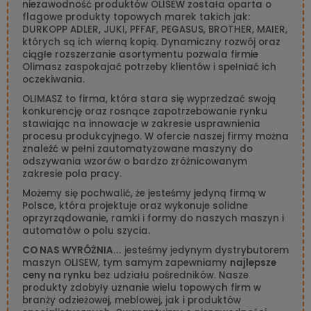
niezawodność produktów OLISEW została oparta o
flagowe produkty topowych marek takich jak:
DURKOPP ADLER, JUKI, PFFAF, PEGASUS, BROTHER, MAIER,
których są ich wierną kopią. Dynamiczny rozwój oraz
ciągłe rozszerzanie asortymentu pozwala firmie
Olimasz zaspokajać potrzeby klientów i spełniać ich
oczekiwania.
OLIMASZ to firma, która stara się wyprzedzać swoją
konkurencję oraz rosnące zapotrzebowanie rynku
stawiając na innowacje w zakresie usprawnienia
procesu produkcyjnego. W ofercie naszej firmy można
znaleźć w pełni zautomatyzowane maszyny do
odszywania wzorów o bardzo zróżnicowanym
zakresie pola pracy.
Możemy się pochwalić, że jesteśmy jedyną firmą w
Polsce, która projektuje oraz wykonuje solidne
oprzyrządowanie, ramki i formy do naszych maszyn i
automatów o polu szycia.
CO NAS WYRÓŻNIA...
jesteśmy jedynym dystrybutorem
maszyn OLISEW, tym samym zapewniamy
najlepsze
ceny na rynku
bez udziału pośredników. Nasze
produkty zdobyły uznanie wielu topowych firm w
branży odzieżowej, meblowej, jak i produktów