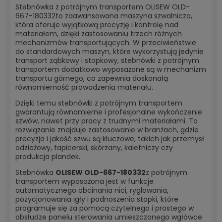
Stebnówka z potrójnym transportem OLISEW OLD-
667-180332
to zaawansowana maszyna szwalnicza,
która oferuje wyjątkową precyzję i kontrolę nad
materiałem, dzięki zastosowaniu trzech różnych
mechanizmów transportujących. W przeciwieństwie
do standardowych maszyn, które wykorzystują jedynie
transport ząbkowy i stopkowy, stebnówki z potrójnym
transportem dodatkowo wyposażone są w mechanizm
transportu górnego, co zapewnia doskonałą
równomierność prowadzenia materiału.
Dzięki temu stebnówki z potrójnym transportem
gwarantują równomierne i profesjonalne wykończenie
szwów, nawet przy pracy z trudnymi materiałami. To
rozwiązanie znajduje zastosowanie w branżach, gdzie
precyzja i jakość szwu są kluczowe, takich jak przemysł
odzieżowy, tapicerski, skórzany, kaletniczy czy
produkcja plandek.
Stebnówka
OLISEW OLD-667-180332
z potrójnym
transportem wyposażona jest w funkcje
automatycznego obcinania nici, ryglowania,
pozycjonowania igły i podnoszenia stopki, które
programuje się za pomocą czytelnego i prostego w
obsłudze panelu sterowania umieszczonego wgłówce