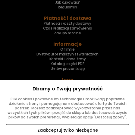
Jak kupować?
Regulamin
Płatność i dostawa
Płatności i koszty dostawy
Czas realizacji zamówienia
Zakupy ratalne
Informacje
O firmie
Dystrybutor maszyn szwalniczych
Kontakt i dane firmy
Katalogi części PDF
Umów prezentację
Inne
Skup maszyn
Dbamy o Twoją prywatność
Naprawa maszyn
Pliki cookies i pokrewne im technologie umożliwiają poprawne
Znajdziesz nas
działanie strony i pomagają nam dostosować ofertę do Twoich
potrzeb. Możesz zaakceptować wykorzystanie przez nas
wszystkich tych plików i przejść do sklepu lub dostosować użycie
plików do swoich preferencji, wybierając opcję "Dostosuj zgody".
Zaakceptuj tylko niezbędne