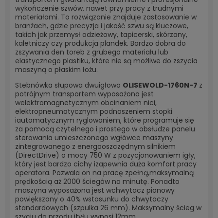
wykończenie szwów, nawet przy pracy z trudnymi
materiałami. To rozwiązanie znajduje zastosowanie w
branżach, gdzie precyzja i jakość szwu są kluczowe,
takich jak przemysł odzieżowy, tapicerski, skórzany,
kaletniczy czy produkcja plandek. Bardzo dobra do
zszywania den toreb z grubego materiału lub
elastycznego plastiku, które nie są możliwe do zszycia
maszyną o płaskim łożu.
Stebnówka słupowa dwuigłowa
OLISEWOLD-1760N-7
z
potrójnym transportem wyposażona jest
welektromagnetycznym obcinaniem nici,
elektropneumatycznym podnoszeniem stopki
iautomatycznym ryglowaniem, które programuje się
za pomocą czytelnego i prostego w obsłudze panelu
sterowania umieszczonego wgłówce maszyny
zintegrowanego z energooszczędnym silnikiem
(DirectDrive) o mocy 750 W z pozycjonowaniem igły,
który jest bardzo cichy izapewnia duża komfort pracy
operatora. Pozwala on na pracę zpełną,
maksymalną
prędkością aż 2000 ściegów na minutę. Ponadto
maszyna wyposażona jest wchwytacz pionowy
powiększony o 40% wstosunku do chwytaczy
standardowych (szpulka 26 mm). Maksymalny ścieg w
szyciu do przodu ityłu wynosi 12mm.