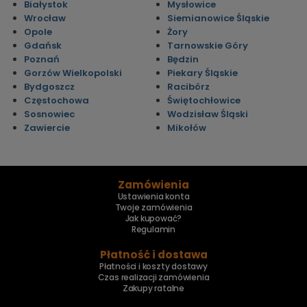
Białystok
Mysłowice
Wrocław
Siemianowice Śląskie
Opole
Żory
Gdańsk
Tarnowskie Góry
Poznań
Będzin
Gorzów Wielkopolski
Piekary Śląskie
Bydgoszcz
Racibórz
Częstochowa
Świętochłowice
Sosnowiec
Wodzisław Śląski
Zawiercie
Mikołów
Zamówienia
Ustawienia konta
Twoje zamówienia
Jak kupować?
Regulamin
Płatność i dostawa
Płatności i koszty dostawy
Czas realizacji zamówienia
Zakupy ratalne