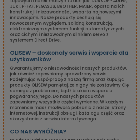
topowych marek maszyn takich jak: DURKOPP ADLER,
JUKI, PFFAF, PEGASUS, BROTHER, MAIER, oparta na ich
konstrukcji i niezawodności, wsparta najnowszymi
innowacjami. Nasze produkty cechują się
nowoczesnym wyglądem, solidną konstrukcją,
elektronicznym systemem funkcji automatycznych
oraz cichym i niezawodnym silnikiem servo z
systemem Direct Drive.
OLISEW – doskonały serwis i wsparcie dla
użytkowników
Gwarantujemy o niezawodności naszych produktów,
jak również zapewniamy sprawdzony serwis.
Podejmując współpracę z naszą firmą oraz kupując
produkty OLISEW pamiętaj, że nigdy nie zostawimy Cię
samego z problemem, bądź brakiem wsparcia
pogwarancyjnego. Do naszych produktów
zapewniamy wszystkie części wymienne. W każdym
momencie masz możliwość pobrania z naszej strony
internetowej, instrukcji obsługi, katalogu część oraz
skorzystania z serwisu interaktywnego.
CO NAS WYRÓŻNIA?