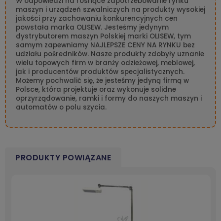
W odpowiedzi na rosnące zapotrzebowanie rynku
maszyn i urządzeń szwalniczych na produkty wysokiej
jakości przy zachowaniu konkurencyjnych cen
powstała marka OLISEW. Jesteśmy jedynym
dystrybutorem maszyn Polskiej marki OLISEW, tym
samym zapewniamy NAJLEPSZE CENY NA RYNKU bez
udziału pośredników. Nasze produkty zdobyły uznanie
wielu topowych firm w branży odzieżowej, meblowej,
jak i producentów produktów specjalistycznych.
Możemy pochwalić się, że jesteśmy jedyną firmą w
Polsce, która projektuje oraz wykonuje solidne
oprzyrządowanie, ramki i formy do naszych maszyn i
automatów o polu szycia.
PRODUKTY POWIĄZANE