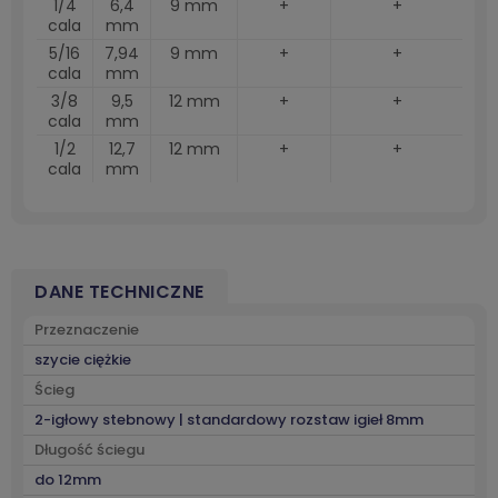
1/4
6,4
9 mm
+
+
cala
mm
5/16
7,94
9 mm
+
+
cala
mm
3/8
9,5
12 mm
+
+
cala
mm
1/2
12,7
12 mm
+
+
cala
mm
DANE TECHNICZNE
Przeznaczenie
szycie ciężkie
Ścieg
2-igłowy stebnowy | standardowy rozstaw igieł 8mm
Długość ściegu
do 12mm