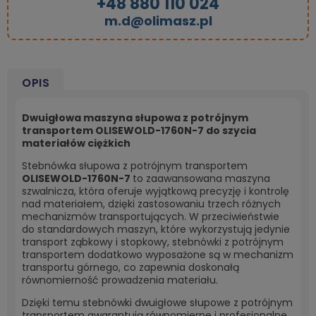
+48 880 110 024
m.d@olimasz.pl
OPIS
Dwuigłowa maszyna słupowa z potrójnym
transportem OLISEWOLD-1760N-7 do szycia
materiałów ciężkich
Stebnówka słupowa z potrójnym transportem
OLISEWOLD-1760N-7
to zaawansowana maszyna
szwalnicza, która oferuje wyjątkową precyzję i kontrolę
nad materiałem, dzięki zastosowaniu trzech różnych
mechanizmów transportujących. W przeciwieństwie
do standardowych maszyn, które wykorzystują jedynie
transport ząbkowy i stopkowy, stebnówki z potrójnym
transportem dodatkowo wyposażone są w mechanizm
transportu górnego, co zapewnia doskonałą
równomierność prowadzenia materiału.
Dzięki temu stebnówki dwuigłowe słupowe z potrójnym
transportem gwarantują równomierne i profesjonalne