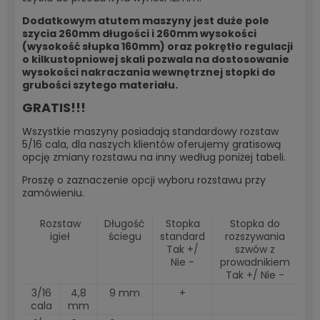
Dodatkowym atutem maszyny jest duże pole
szycia 260mm długości i 260mm wysokości
(wysokość słupka 160mm) oraz pokrętło regulacji
o kilkustopniowej skali pozwala na dostosowanie
wysokości nakraczania wewnętrznej stopki do
grubości szytego materiału.
GRATIS!!!
Wszystkie maszyny posiadają standardowy rozstaw
5/16 cala, dla naszych klientów oferujemy gratisową
opcję zmiany rozstawu na inny według poniżej tabeli.
Proszę o zaznaczenie opcji wyboru rozstawu przy
zamówieniu.
Rozstaw
Długość
Stopka
Stopka do
igieł
ściegu
standard
rozszywania
Tak +/
szwów z
Nie -
prowadnikiem
Tak +/ Nie -
3/16
4,8
9 mm
+
cala
mm