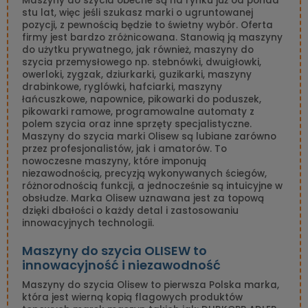
Maszyny do szycia obecne są na rynku już od ponad
stu lat, więc jeśli szukasz marki o ugruntowanej
pozycji, z pewnością będzie to świetny wybór. Oferta
firmy jest bardzo zróżnicowana. Stanowią ją maszyny
do użytku prywatnego, jak również, maszyny do
szycia przemysłowego np. stebnówki, dwuigłowki,
owerloki, zygzak, dziurkarki, guzikarki, maszyny
drabinkowe, ryglówki, hafciarki, maszyny
łańcuszkowe, napownice, pikowarki do poduszek,
pikowarki ramowe, programowalne automaty z
polem szycia oraz inne sprzęty specjalistyczne.
Maszyny do szycia marki Olisew są lubiane zarówno
przez profesjonalistów, jak i amatorów. To
nowoczesne maszyny, które imponują
niezawodnością, precyzją wykonywanych ściegów,
różnorodnością funkcji, a jednocześnie są intuicyjne w
obsłudze. Marka Olisew uznawana jest za topową
dzięki dbałości o każdy detal i zastosowaniu
innowacyjnych technologii.
Maszyny do szycia OLISEW to
innowacyjność i niezawodność
Maszyny do szycia Olisew to pierwsza Polska marka,
która jest wierną kopią flagowych produktów