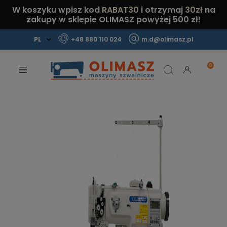
W koszyku wpisz kod
RABAT30
i otrzymaj
30zł
na
zakupy w sklepie OLIMASZ powyżej 500 zł!
+48 880 110 024
m.d@olimasz.pl
Mamy najlepsze ceny na rynku!
Sprawdź!