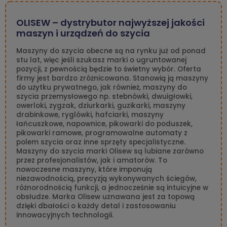
OLISEW – dystrybutor najwyższej jakości
maszyn i urządzeń do szycia
Maszyny do szycia obecne są na rynku już od ponad
stu lat, więc jeśli szukasz marki o ugruntowanej
pozycji, z pewnością będzie to świetny wybór. Oferta
firmy jest bardzo zróżnicowana. Stanowią ją maszyny
do użytku prywatnego, jak również, maszyny do
szycia przemysłowego np. stebnówki, dwuigłowki,
owerloki, zygzak, dziurkarki, guzikarki, maszyny
drabinkowe, ryglówki, hafciarki, maszyny
łańcuszkowe, napownice, pikowarki do poduszek,
pikowarki ramowe, programowalne automaty z
polem szycia oraz inne sprzęty specjalistyczne.
Maszyny do szycia marki Olisew są lubiane zarówno
przez profesjonalistów, jak i amatorów. To
nowoczesne maszyny, które imponują
niezawodnością, precyzją wykonywanych ściegów,
różnorodnością funkcji, a jednocześnie są intuicyjne w
obsłudze. Marka Olisew uznawana jest za topową
dzięki dbałości o każdy detal i zastosowaniu
innowacyjnych technologii.