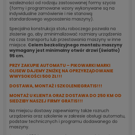
wzależności od rodzaju zastosowanej formy szycia
(formy i programowane wzory wykonywane są na
indywidualne zamówienie i nie stanową
standardowego wyposażenia maszyny).
Specjalna konstrukcja stołu roboczego pozwala na
złożenie go, aby zminimalizować rozmiary urządzenia
na czas transportu lub przestawania maszyny w inne
miejsce.
Celem bezkolizyjnego montażu maszyny
wymagany jest minimalny otwór drzwi (światło)
95 cm.
PRZY ZAKUPIE AUTOMATU – PIKOWARKI MARKI
OLISEW DAJEMY ZNIŻKĘ NA OPRZYRZĄDOWANIE
WWYSOKOŚCI 500 ZŁ!!!
DOSTAWA, MONTAŻ I SZKOLENIEGRATIS!!!
MONTAŻ U KLIENTA ORAZ DOSTAWA DO 250 KM OD
SIEDZIBY NASZEJ FIRMY GRATIS!!!
Na miejscu dostawy zapewniamy także rozruch
urządzenia oraz szkolenie w zakresie obsługi automatu,
podstaw technicznych i programu dodawanego do
maszyny.