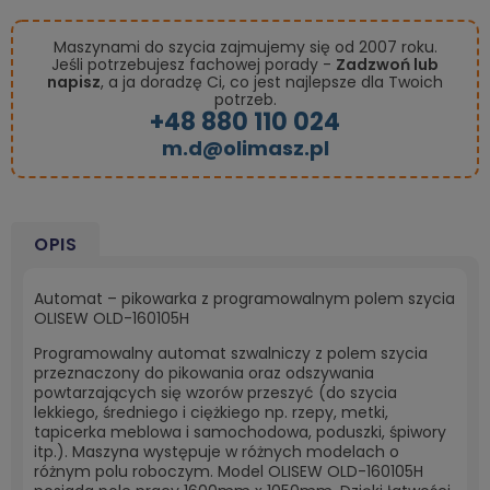
Maszynami do szycia zajmujemy się od 2007 roku.
Jeśli potrzebujesz fachowej porady -
Zadzwoń lub
napisz
, a ja doradzę Ci, co jest najlepsze dla Twoich
potrzeb.
+48 880 110 024
m.d@olimasz.pl
OPIS
Automat – pikowarka z programowalnym polem szycia
OLISEW OLD-160105H
Programowalny automat szwalniczy z polem szycia
przeznaczony do pikowania oraz odszywania
powtarzających się wzorów przeszyć (do szycia
lekkiego, średniego i ciężkiego np. rzepy, metki,
tapicerka meblowa i samochodowa, poduszki, śpiwory
itp.). Maszyna występuje w różnych modelach o
różnym polu roboczym. Model OLISEW OLD-160105H