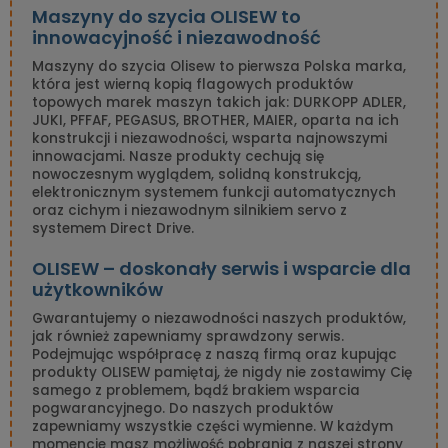
Maszyny do szycia OLISEW to
innowacyjność i niezawodność
Maszyny do szycia Olisew to pierwsza Polska marka,
która jest wierną kopią flagowych produktów
topowych marek maszyn takich jak: DURKOPP ADLER,
JUKI, PFFAF, PEGASUS, BROTHER, MAIER, oparta na ich
konstrukcji i niezawodności, wsparta najnowszymi
innowacjami. Nasze produkty cechują się
nowoczesnym wyglądem, solidną konstrukcją,
elektronicznym systemem funkcji automatycznych
oraz cichym i niezawodnym silnikiem servo z
systemem Direct Drive.
OLISEW – doskonały serwis i wsparcie dla
użytkowników
Gwarantujemy o niezawodności naszych produktów,
jak również zapewniamy sprawdzony serwis.
Podejmując współpracę z naszą firmą oraz kupując
produkty OLISEW pamiętaj, że nigdy nie zostawimy Cię
samego z problemem, bądź brakiem wsparcia
pogwarancyjnego. Do naszych produktów
zapewniamy wszystkie części wymienne. W każdym
momencie masz możliwość pobrania z naszej strony