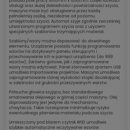
posiada pole pracy 1600mm x 1050mm. Dzięki łatwości
obsługi oraz dużej dokładności i powtarzalności szycia,
maszyna może być obsługiwana przez każdą
pełnoletnią osobę, niezależnie od poziomu
umiejętności szycia. Automat szyje zgodnie zwcześniej
utworzonym programem szycia oraz z użyciem
specjalnych szablonów trzymających materiał.
Szablony/wzory można dopasować do dowolnego
elementu. Urządzenie posiada funkcję programowania
wzorów na dotykowym panelu sterującym i
przechowywanie ich w pamięci urządzenia (do 999
wzorów). Zarówno gotowe, jak i zaprogramowane
wzory można edytować. Panel sterowania zportem USB
umożliwia importowanie projektów. Maszyna umożliwia
zaprogramowanie różnej wysokości stopki dociskającej
w zależności od grubości przeszywanych warstw.
Półsucha głowica szyjąca, bez standardowego
smarowania olejowego w górnej części maszyny. Olej
doprowadzony jest jedynie do mechanizmu
chwytacza. Takie rozwiązanie minimalizuje ryzyko
ewentualnego plamienia materiału podczas szycia.
Umieszczony pod blatem czytnik RFID umożliwia
szybkie automatyczne wczytywanie wzorów