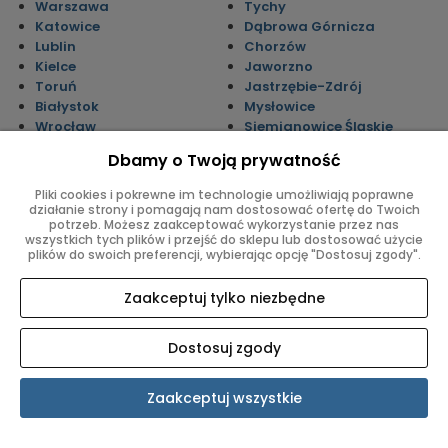
Warszawa
Tychy
Katowice
Dąbrowa Górnicza
Lublin
Chorzów
Kielce
Jaworzno
Toruń
Jastrzębie-Zdrój
Białystok
Mysłowice
Wrocław
Siemianowice Śląskie
Opole
Żory
Dbamy o Twoją prywatność
Gdańsk
Tarnowskie Góry
Poznań
Będzin
Pliki cookies i pokrewne im technologie umożliwiają poprawne
Gorzów Wielkopolski
Piekary Śląskie
działanie strony i pomagają nam dostosować ofertę do Twoich
potrzeb. Możesz zaakceptować wykorzystanie przez nas
Bydgoszcz
Racibórz
wszystkich tych plików i przejść do sklepu lub dostosować użycie
Częstochowa
Świętochłowice
plików do swoich preferencji, wybierając opcję "Dostosuj zgody".
Sosnowiec
Wodzisław Śląski
Zawiercie
Mikołów
Zaakceptuj tylko niezbędne
Dostosuj zgody
Zamówienia
Ustawienia konta
Zaakceptuj wszystkie
Twoje zamówienia
Jak kupować?
Regulamin