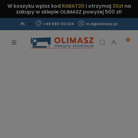
W koszyku wpisz kod
RABAT30
i otrzymaj
30zł
na
zakupy w sklepie OLIMASZ powyżej 500 zł!
+48 880 110 024
m.d@olimasz.pl
Mamy najlepsze ceny na rynku!
Sprawdź!